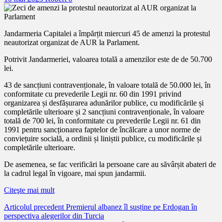
Jandarmeria Capitalei a împărțit miercuri 45 de amenzi la protestul
neautorizat organizat de AUR la Parlament.
Potrivit Jandarmeriei, valoarea totală a amenzilor este de de 50.700
lei.
43 de sancțiuni contravenționale, în valoare totală de 50.000 lei, în
conformitate cu prevederile Legii nr. 60 din 1991 privind
organizarea și desfășurarea adunărilor publice, cu modificările și
completările ulterioare și 2 sancțiuni contravenționale, în valoare
totală de 700 lei, în conformitate cu prevederile Legii nr. 61 din
1991 pentru sancționarea faptelor de încălcare a unor norme de
conviețuire socială, a ordinii și liniștii publice, cu modificările și
completările ulterioare.
De asemenea, se fac verificări la persoane care au săvârșit abateri de
la cadrul legal în vigoare, mai spun jandarmii.
Citeşte mai mult
Citește
Articolul precedent
Premierul albanez îl susține pe Erdogan în
perspectiva alegerilor din Turcia
mai