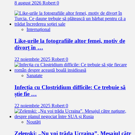
8 august 2026
Robert
0
Internațional
Like-urile la fotografiile altor femei, motiv de
divorț în …
22 noiembrie 2025
Robert
0
Sanatate
Infecția cu Clostridium difficile: Ce trebuie să
știe fie …
22 noiembrie 2025
Robert
0
Noutăți
Zelenski: „Nu voi trăda Ucraina”. Mesajul cătr