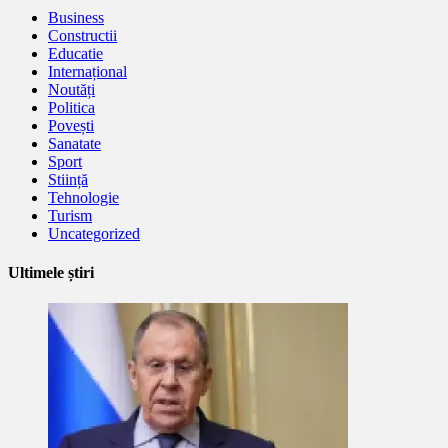
Business
Constructii
Educatie
Internațional
Noutăți
Politica
Povești
Sanatate
Sport
Stiință
Tehnologie
Turism
Uncategorized
Ultimele știri