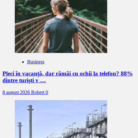
Business
Pleci în vacanță, dar rămâi cu ochii la telefon? 88%
dintre turiști v …
8 august 2026
Robert
0