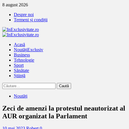
Treci
8 august 2026
la
Despre noi
continut
Termeni și condiții
Primary
Menu
Acasă
Noutăți
Exclusiv
Business
Tehnologie
Sport
Sănătate
Știință
Caută
după:
Noutăți
Zeci de amenzi la protestul neautorizat al
AUR organizat la Parlament
10 mai 2023
Robert
0