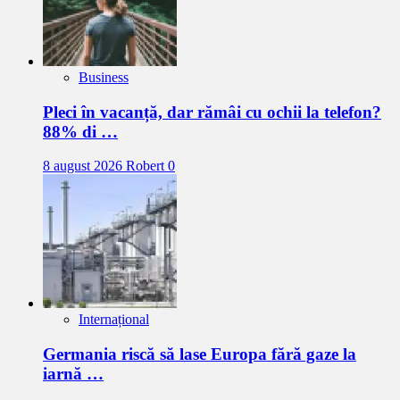
Business
Pleci în vacanță, dar rămâi cu ochii la telefon?
88% di …
8 august 2026
Robert
0
Internațional
Germania riscă să lase Europa fără gaze la
iarnă …