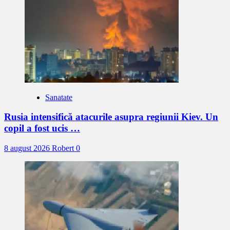
Sanatate
Rusia intensifică atacurile asupra regiunii Kiev. Un
copil a fost ucis …
8 august 2026
Robert
0