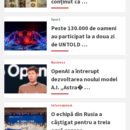
conținut că …
Sport
Peste 130.000 de oameni
au participat la a doua zi
de UNTOLD …
Business
OpenAI a întrerupt
dezvoltarea noului model
A.I. „Astra� …
Internațional
O echipă din Rusia a
câștigat pentru a treia