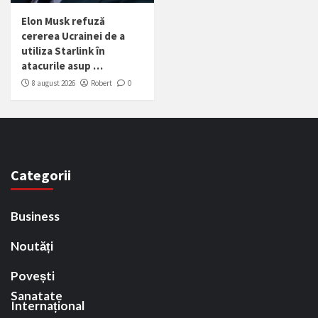
Elon Musk refuză
cererea Ucrainei de a
utiliza Starlink în
atacurile asup …
8 august 2026
Robert
0
Categorii
Business
Noutăți
Povești
Sanatate
Internațional