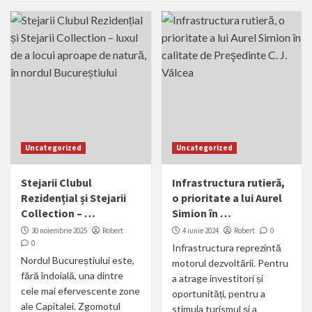
Uncategorized
Uncategorized
Stejarii Clubul
Infrastructura rutieră,
Rezidențial și Stejarii
o prioritate a lui Aurel
Collection – …
Simion în …
30 noiembrie 2025
Robert
4 iunie 2024
Robert
0
0
Infrastructura reprezintă
Nordul Bucureștiului este,
motorul dezvoltării. Pentru
fără îndoială, una dintre
a atrage investitori și
cele mai efervescente zone
oportunități, pentru a
ale Capitalei. Zgomotul
stimula turismul și a