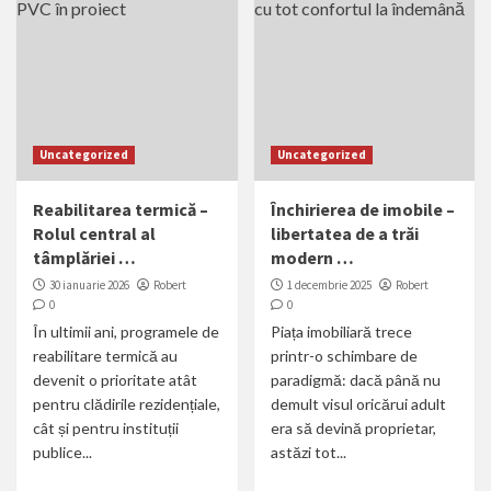
Uncategorized
Uncategorized
Reabilitarea termică –
Închirierea de imobile –
Rolul central al
libertatea de a trăi
tâmplăriei …
modern …
30 ianuarie 2026
Robert
1 decembrie 2025
Robert
0
0
În ultimii ani, programele de
Piața imobiliară trece
reabilitare termică au
printr-o schimbare de
devenit o prioritate atât
paradigmă: dacă până nu
pentru clădirile rezidențiale,
demult visul oricărui adult
cât și pentru instituții
era să devină proprietar,
publice...
astăzi tot...