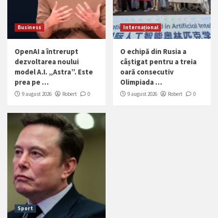
Business
Internațional
OpenAI a întrerupt
O echipă din Rusia a
dezvoltarea noului
câștigat pentru a treia
model A.I. „Astra”. Este
oară consecutiv
prea pe …
Olimpiada …
9 august 2026
Robert
0
9 august 2026
Robert
0
Sport