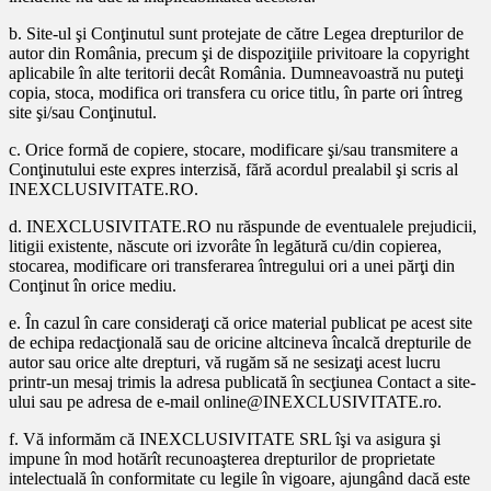
b. Site-ul şi Conţinutul sunt protejate de către Legea drepturilor de
autor din România, precum şi de dispoziţiile privitoare la copyright
aplicabile în alte teritorii decât România. Dumneavoastră nu puteţi
copia, stoca, modifica ori transfera cu orice titlu, în parte ori întreg
site şi/sau Conţinutul.
c. Orice formă de copiere, stocare, modificare şi/sau transmitere a
Conţinutului este expres interzisă, fără acordul prealabil şi scris al
INEXCLUSIVITATE.RO.
d. INEXCLUSIVITATE.RO nu răspunde de eventualele prejudicii,
litigii existente, născute ori izvorâte în legătură cu/din copierea,
stocarea, modificare ori transferarea întregului ori a unei părţi din
Conţinut în orice mediu.
e. În cazul în care consideraţi că orice material publicat pe acest site
de echipa redacţională sau de oricine altcineva încalcă drepturile de
autor sau orice alte drepturi, vă rugăm să ne sesizaţi acest lucru
printr-un mesaj trimis la adresa publicată în secţiunea Contact a site-
ului sau pe adresa de e-mail online@INEXCLUSIVITATE.ro.
f. Vă informăm că INEXCLUSIVITATE SRL îşi va asigura şi
impune în mod hotărît recunoaşterea drepturilor de proprietate
intelectuală în conformitate cu legile în vigoare, ajungând dacă este