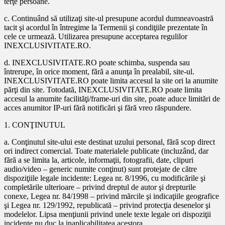
terţe persoane.
c. Continuând să utilizaţi site-ul presupune acordul dumneavoastră
tacit şi acordul în întregime la Termenii şi condiţiile prezentate în
cele ce urmează. Utilizarea presupune acceptarea regulilor
INEXCLUSIVITATE.RO.
d. INEXCLUSIVITATE.RO poate schimba, suspenda sau
întrerupe, în orice moment, fără a anunţa în prealabil, site-ul.
INEXCLUSIVITATE.RO poate limita accesul la site ori la anumite
părţi din site. Totodată, INEXCLUSIVITATE.RO poate limita
accesul la anumite facilităţi/frame-uri din site, poate aduce limitări de
acces anumitor IP-uri fără notificări şi fără vreo răspundere.
1. CONŢINUTUL
a. Conţinutul site-ului este destinat uzului personal, fără scop direct
ori indirect comercial. Toate materialele publicate (incluzând, dar
fără a se limita la, articole, informaţii, fotografii, date, clipuri
audio/video – generic numite conţinut) sunt protejate de către
dispoziţiile legale incidente: Legea nr. 8/1996, cu modificările şi
completările ulterioare – privind dreptul de autor şi drepturile
conexe, Legea nr. 84/1998 – privind mărcile şi indicaţiile geografice
şi Legea nr. 129/1992, republicată – privind protecţia desenelor şi
modelelor. Lipsa menţiunii privind unele texte legale ori dispoziţii
incidente nu duc la inaplicabilitatea acestora.