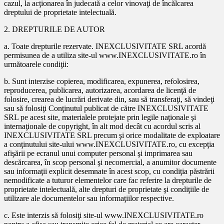
cazul, la acţionarea în judecată a celor vinovaţi de încălcarea
dreptului de proprietate intelectuală.
2. DREPTURILE DE AUTOR
a. Toate drepturile rezervate. INEXCLUSIVITATE SRL acordă
permisunea de a utiliza site-ul www.INEXCLUSIVITATE.ro în
următoarele condiţii:
b. Sunt interzise copierea, modificarea, expunerea, refolosirea,
reproducerea, publicarea, autorizarea, acordarea de licenţă de
folosire, crearea de lucrări derivate din, sau să transferaţi, să vindeţi
sau să folosiţi Conţinutul publicat de către INEXCLUSIVITATE
SRL pe acest site, materialele protejate prin legile naţionale şi
internaţionale de copyright, în alt mod decât cu acordul scris al
INEXCLUSIVITATE SRL precum şi orice modalitate de exploatare
a conţinutului site-ului www.INEXCLUSIVITATE.ro, cu excepţia
afişării pe ecranul unui computer personal şi imprimarea sau
descărcarea, în scop personal şi necomercial, a anumitor documente
sau informaţii explicit desemnate în acest scop, cu condiţia păstrării
nemodificate a tuturor elementelor care fac referire la drepturile de
proprietate intelectuală, alte drepturi de proprietate şi condiţiile de
utilizare ale documentelor sau informaţiilor respective.
c. Este interzis să folosiţi site-ul www.INEXCLUSIVITATE.ro