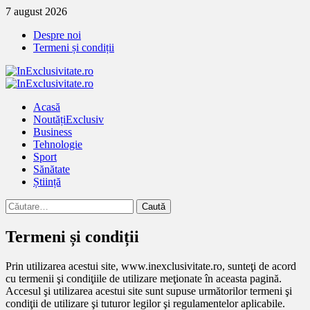
Treci
7 august 2026
la
Despre noi
continut
Termeni și condiții
Primary
Menu
Acasă
Noutăți
Exclusiv
Business
Tehnologie
Sport
Sănătate
Știință
Caută
după:
Termeni și condiții
Prin utilizarea acestui site, www.inexclusivitate.ro, sunteţi de acord
cu termenii şi condiţiile de utilizare meţionate în aceasta pagină.
Accesul şi utilizarea acestui site sunt supuse următorilor termeni şi
condiţii de utilizare şi tuturor legilor şi regulamentelor aplicabile.