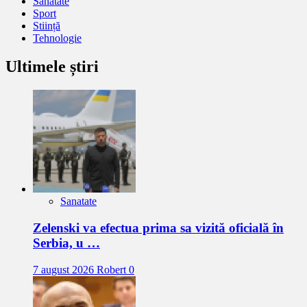
Sanatate
Sport
Stiință
Tehnologie
Ultimele știri
Sanatate
Zelenski va efectua prima sa vizită oficială în
Serbia, u …
7 august 2026
Robert
0