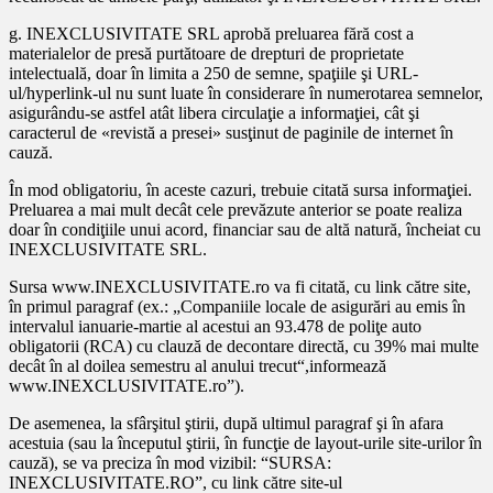
g. INEXCLUSIVITATE SRL aprobă preluarea fără cost a
materialelor de presă purtătoare de drepturi de proprietate
intelectuală, doar în limita a 250 de semne, spaţiile şi URL-
ul/hyperlink-ul nu sunt luate în considerare în numerotarea semnelor,
asigurându-se astfel atât libera circulaţie a informaţiei, cât şi
caracterul de «revistă a presei» susţinut de paginile de internet în
cauză.
În mod obligatoriu, în aceste cazuri, trebuie citată sursa informaţiei.
Preluarea a mai mult decât cele prevăzute anterior se poate realiza
doar în condiţiile unui acord, financiar sau de altă natură, încheiat cu
INEXCLUSIVITATE SRL.
Sursa www.INEXCLUSIVITATE.ro va fi citată, cu link către site,
în primul paragraf (ex.: „Companiile locale de asigurări au emis în
intervalul ianuarie-martie al acestui an 93.478 de poliţe auto
obligatorii (RCA) cu clauză de decontare directă, cu 39% mai multe
decât în al doilea semestru al anului trecut“,informează
www.INEXCLUSIVITATE.ro”).
De asemenea, la sfârşitul ştirii, după ultimul paragraf şi în afara
acestuia (sau la începutul ştirii, în funcţie de layout-urile site-urilor în
cauză), se va preciza în mod vizibil: “SURSA:
INEXCLUSIVITATE.RO”, cu link către site-ul