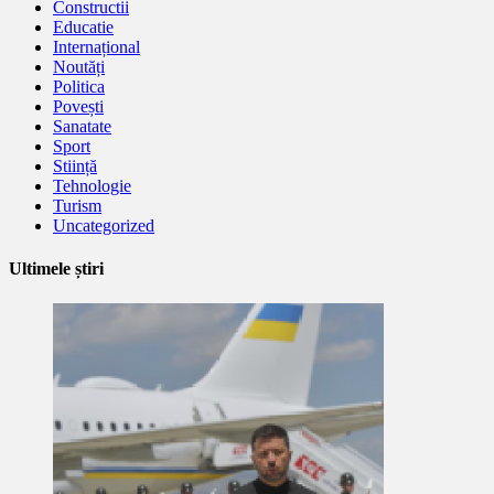
Constructii
Educatie
Internațional
Noutăți
Politica
Povești
Sanatate
Sport
Stiință
Tehnologie
Turism
Uncategorized
Ultimele știri