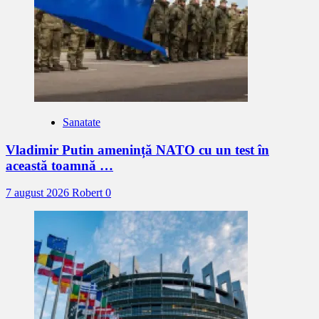
Sanatate
Vladimir Putin amenință NATO cu un test în
această toamnă …
7 august 2026
Robert
0