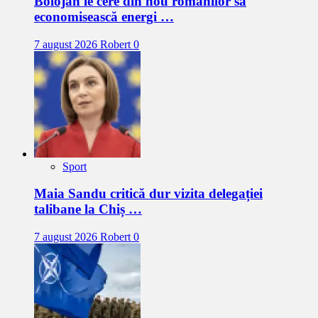
Bolojan le cere din nou românilor să
economisească energi …
7 august 2026
Robert
0
Sport
Maia Sandu critică dur vizita delegației
talibane la Chiș …
7 august 2026
Robert
0