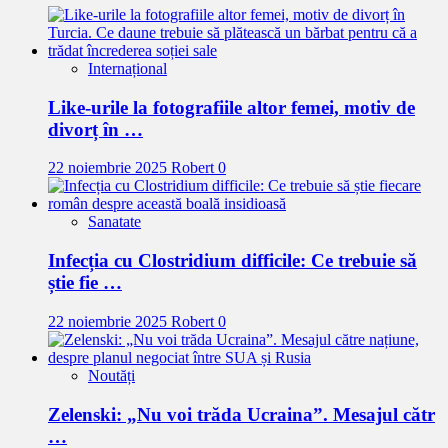
Internațional
Like-urile la fotografiile altor femei, motiv de
divorț în …
22 noiembrie 2025
Robert
0
Sanatate
Infecția cu Clostridium difficile: Ce trebuie să
știe fie …
22 noiembrie 2025
Robert
0
Noutăți
Zelenski: „Nu voi trăda Ucraina”. Mesajul cătr
…