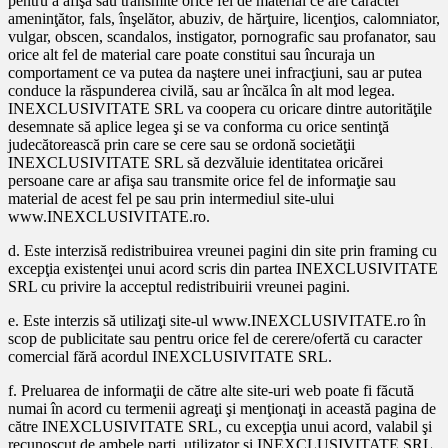
pentru a afişa sau transmite orice fel de material ce are caracter
ameninţător, fals, înşelător, abuziv, de hărţuire, licenţios, calomniator,
vulgar, obscen, scandalos, instigator, pornografic sau profanator, sau
orice alt fel de material care poate constitui sau încuraja un
comportament ce va putea da naştere unei infracţiuni, sau ar putea
conduce la răspunderea civilă, sau ar încălca în alt mod legea.
INEXCLUSIVITATE SRL va coopera cu oricare dintre autorităţile
desemnate să aplice legea şi se va conforma cu orice sentinţă
judecătorească prin care se cere sau se ordonă societăţii
INEXCLUSIVITATE SRL să dezvăluie identitatea oricărei
persoane care ar afişa sau transmite orice fel de informaţie sau
material de acest fel pe sau prin intermediul site-ului
www.INEXCLUSIVITATE.ro.
d. Este interzisă redistribuirea vreunei pagini din site prin framing cu
excepţia existenţei unui acord scris din partea INEXCLUSIVITATE
SRL cu privire la acceptul redistribuirii vreunei pagini.
e. Este interzis să utilizaţi site-ul www.INEXCLUSIVITATE.ro în
scop de publicitate sau pentru orice fel de cerere/ofertă cu caracter
comercial fără acordul INEXCLUSIVITATE SRL.
f. Preluarea de informaţii de către alte site-uri web poate fi făcută
numai în acord cu termenii agreaţi şi menţionaţi in această pagina de
către INEXCLUSIVITATE SRL, cu excepţia unui acord, valabil şi
recunoscut de ambele parţi, utilizator şi INEXCLUSIVITATE SRL.