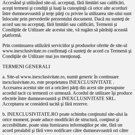
Accesând şi utilizând site-ul, acceptaţi, fără limitări sau calificări,
aceşti termeni şi condiţii şi luaţi la cunoştinţă că orice alte acorduri
între dumneavoastră şi terţe părţi cu privire la utilizarea site-ului sunt
înlocuite prin prevederile prezentului document. Dacă nu sunteţi de
acord sau nu acceptaţi, fără limitări sau calificări, Termenii şi
Condiţiile de Utilizare ale acestui site, vă rugăm să părăsiţi această
platformă.
Prin continuarea utilizării serviciilor şi produselor oferite de site-ul
www.inexclusivitate.ro confirmaţi că sunteţi de acord cu Termenii şi
Condiţiile de Utilizare mai jos menţionaţi.
TERMENI GENERALI
a. Site-ul www.inexclusivitate.ro, numit generic în continuare
inexclusivitate.ro, este proprietatea INEXCLUSIVITATE .
Accesarea acestui site ori a oricărei părţi din acest site presupune
acordul tacit cu termenii ce urmează. Acordul de utilizare îşi produce
efectele între dumneavoastră şi INEXCLUSIVITATE SRL.
Acceptarea se consideră tacită şi fără rezerve.
b. INEXCLUSIVITATE.RO poate schimba conţinutul site-ului la
orice moment, poate aduce modificări de structură, conţinut şi
accesibilitate, poate sista furnizarea informaţiilor pe site, fără un
acord prealabil şi fără vreo notificare către dumneavoastră ori către