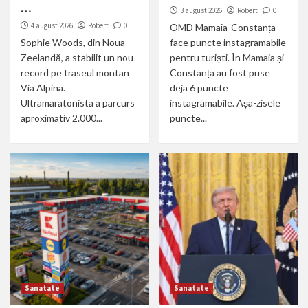
…
3 august 2026
Robert
0
4 august 2026
Robert
0
OMD Mamaia-Constanța
Sophie Woods, din Noua
face puncte instagramabile
Zeelandă, a stabilit un nou
pentru turiști. În Mamaia și
record pe traseul montan
Constanța au fost puse
Via Alpina.
deja 6 puncte
Ultramaratonista a parcurs
instagramabile. Așa-zisele
aproximativ 2.000...
puncte...
Sanatate
Sanatate