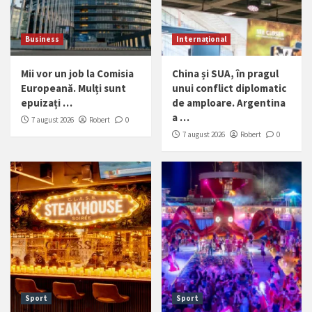
Business
Internațional
Mii vor un job la Comisia
China și SUA, în pragul
Europeană. Mulți sunt
unui conflict diplomatic
epuizați …
de amploare. Argentina
a …
7 august 2026
Robert
0
7 august 2026
Robert
0
Sport
Sport