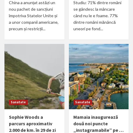
China a anunțat astăzi un
Studiu: 71% dintre români
nou pachet de sancțiuni
se gândesc la mâncare
împotriva Statelor Unite și
când nu le e foame. 77%
a unor companii americane,
dintre români mănâncă
precum și restricții...
uneori pe fond...
Sanatate
Sanatate
Sophie Woods a
Mamaia inaugurează
parcurs aproximativ
două noi puncte
2.000 de km. în 29 de zi
„instagramabile” pe …