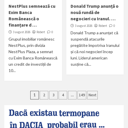
NestPlus semnează cu
Donald Trump anunță o
Exim Banca
nouă rundă de
Românească o
negocieri cu Iranul. …
finanțare d …
3 august 2026
Robert
0
3 august 2026
Robert
0
Donald Trump a anunțat că
Grupul imobiliar românesc
suspendă atacurile
NestPlus, prin divizia
pregătite împotriva Iranului
NestPlus Plaza, a semnat
și că noi negocieri încep
cu Exim Banca Românească
luni. Liderul american
un credit de investiții de
susține că...
10...
Paginație
1
2
3
4
…
149
Next
articole