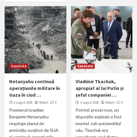
Sanatate
Sanatate
Netanyahu continuă
Vladimir Tkachuk,
operațiunile militare în
apropiat al lui Putin și
Gaza în ciud …
șeful companiei …
6 august 2026
Robert
0
5 august 2026
Robert
0
Premierul israelian
Potrivit presei ruse, un
Benjamin Netanyahu
dispozitiv exploziv a fost
respinge planul de
montat sub automobilul
armistițiu susținut de SUA
său. Tkachuk era
și continuă operațiunile
considerat unul dintre