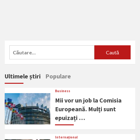
Caută
după:
Ultimele știri
Populare
Business
Mii vor un job la Comisia
Europeană. Mulți sunt
epuizați …
Internațional