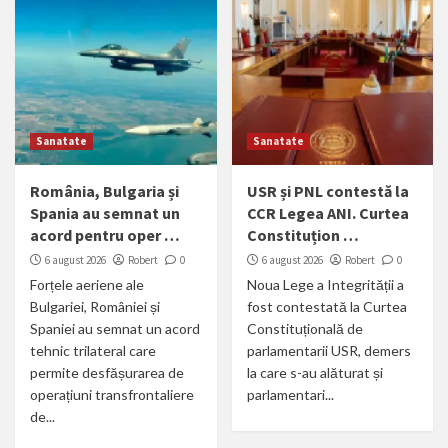
Sanatate
Sanatate
România, Bulgaria și
USR și PNL contestă la
Spania au semnat un
CCR Legea ANI. Curtea
acord pentru oper …
Constituțion …
6 august 2026
Robert
0
6 august 2026
Robert
0
Forțele aeriene ale
Noua Lege a Integrității a
Bulgariei, României și
fost contestată la Curtea
Spaniei au semnat un acord
Constituțională de
tehnic trilateral care
parlamentarii USR, demers
permite desfășurarea de
la care s-au alăturat și
operațiuni transfrontaliere
parlamentari...
de...