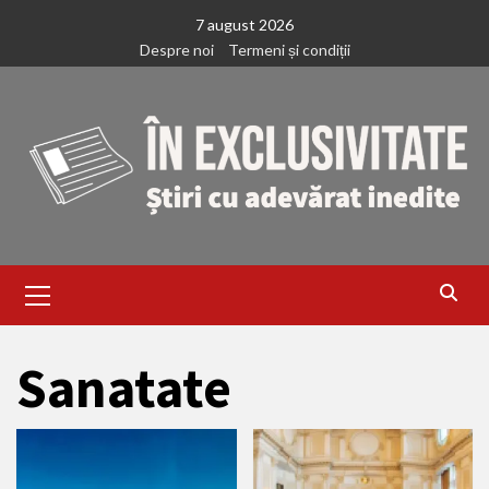
Treci
7 august 2026
la
Despre noi
Termeni și condiții
continut
Primary
Menu
Sanatate