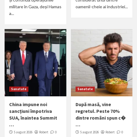
militare în Gaza, deși Hamas
oamenii-cheie ai industriei...
a...
Sanatate
Sanatate
China impune noi
După masă, vine
sancțiuni împotriva
regretul. Peste 70%
SUA, înaintea Summit
dintre români spun c�
…
…
5 august 2026
Robert
0
5 august 2026
Robert
0