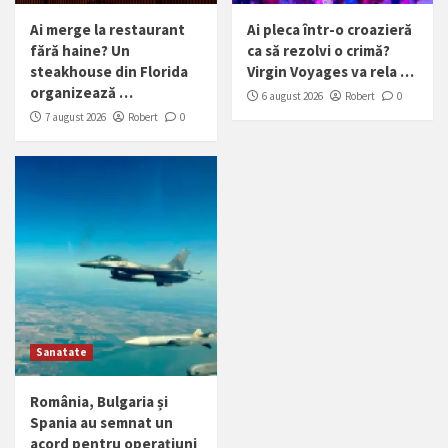
Ai merge la restaurant
Ai pleca într-o croazieră
fără haine? Un
ca să rezolvi o crimă?
steakhouse din Florida
Virgin Voyages va rela …
organizează …
6 august 2026
Robert
0
7 august 2026
Robert
0
Sanatate
România, Bulgaria și
Spania au semnat un
acord pentru operațiuni