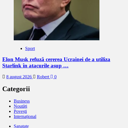
Sport
Elon Musk refuză cererea Ucrainei de a utiliza
Starlink în atacurile asup …
8 august 2026
Robert
0
Categorii
Business
Noutăți
Povești
Internațional
Sanatate