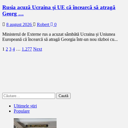
Rusia acuză Ucraina şi UE că încearcă să atragă
Georg …
8 august 2026
Robert
0
Ministerul de Externe rus a acuzat sâmbătă Ucraina și Uniunea
Europeană că încearcă să atragă Georgia într-un nou război cu...
Paginație
1
2
3
4
…
1.277
Next
articole
Caută
după:
Ultimele știri
Populare