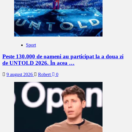
Sport
Peste 130.000 de oameni au participat la a doua zi
de UNTOLD 2026. În acea …
9 august 2026
Robert
0