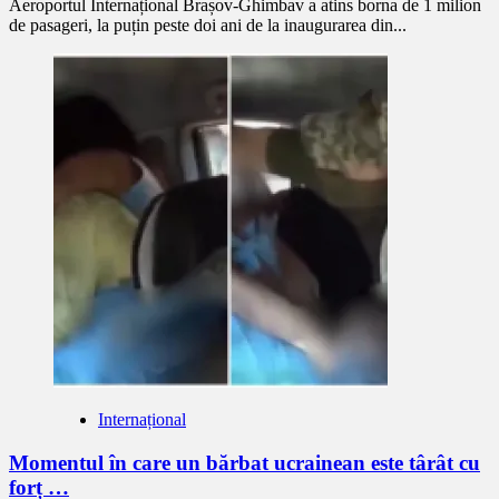
Aeroportul Internațional Brașov-Ghimbav a atins borna de 1 milion
de pasageri, la puțin peste doi ani de la inaugurarea din...
Internațional
Momentul în care un bărbat ucrainean este târât cu
forț …