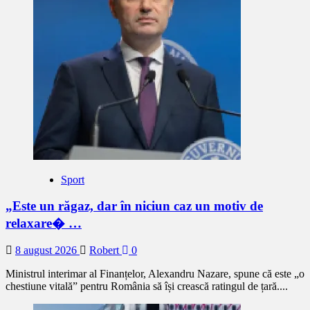
Sport
„Este un răgaz, dar în niciun caz un motiv de
relaxare� …
8 august 2026
Robert
0
Ministrul interimar al Finanțelor, Alexandru Nazare, spune că este „o
chestiune vitală” pentru România să își crească ratingul de țară....