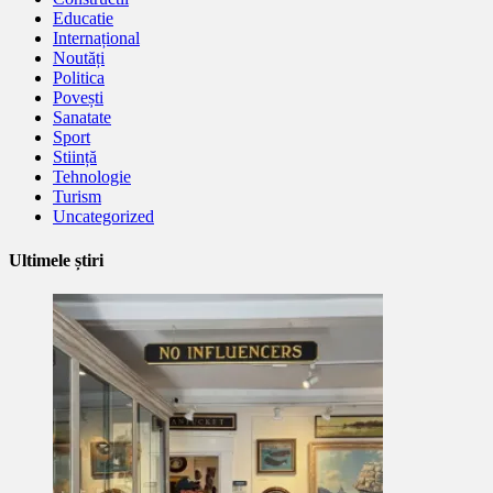
Educatie
Internațional
Noutăți
Politica
Povești
Sanatate
Sport
Stiință
Tehnologie
Turism
Uncategorized
Ultimele știri