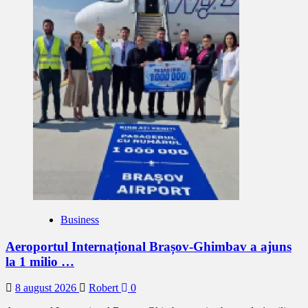
Business
Aeroportul Internațional Brașov-Ghimbav a ajuns
la 1 milio …
8 august 2026
Robert
0