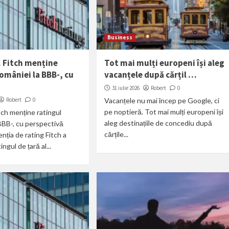
Business
 Fitch menține
Tot mai mulți europeni își aleg
omâniei la BBB-, cu
vacanțele după cărțil …
31 iulie 2026
Robert
0
Robert
0
Vacanțele nu mai încep pe Google, ci
pe noptieră. Tot mai mulți europeni își
ch menține ratingul
aleg destinațiile de concediu după
BBB-, cu perspectivă
cărțile...
nția de rating Fitch a
ngul de țară al...