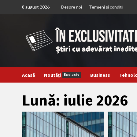
Treci
8 august 2026
Despre noi
Termeni și condiții
la
continut
Acasă
Noutăți
Business
Tehnol
Exclusiv
Lună:
iulie 2026