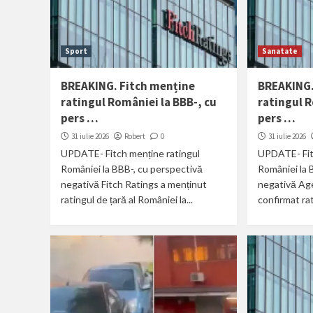
Sport
Sanatate
BREAKING. Fitch menține
BREAKING.
ratingul României la BBB-, cu
ratingul R
pers …
pers …
31 iulie 2026
Robert
0
31 iulie 2026
UPDATE- Fitch menține ratingul
UPDATE- Fit
României la BBB-, cu perspectivă
României la 
negativă Fitch Ratings a menținut
negativă Age
ratingul de țară al României la...
confirmat rati