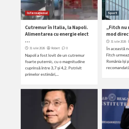
Internațional
Sport
Cutremur în Italia, la Napoli.
„Fitch nu 
Alimentarea cu energie elect
mod direc
…
31 iulie 2026
31 iulie 2026
Robert
0
În această n
Fitch urmeaz
Napoli a fost lovit de un cutremur
România își 
foarte puternic, cu o magnitudine
recomandată 
cuprinsă între 3,7 și 4,2. Potrivit
primelor estimări,...