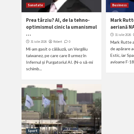
Sanatate
Business
Prea târziu? AI, de la tehno-
Mark Rutt
optimismul cinic la umanismul
aeriană N
…
31 iulie 2026
31 iulie 2026
Robert
0
Mark Rutte a
de apărare a
Mi-am gasit o călăuză, un Vergiliu
Estic, iar Sp
taiwanez, pe care care îl urmez în
avioane F-18,
Infernul și Purgatoriul AI. (N-o să-mi
schimb...
Sport