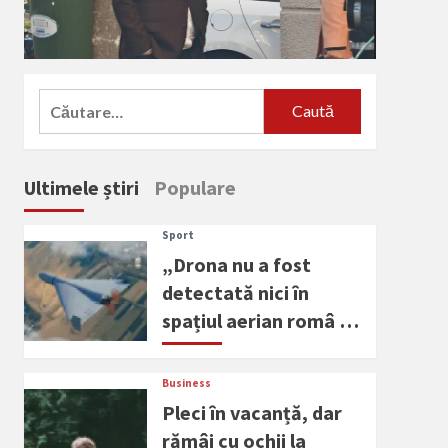
Caută
după:
Ultimele știri
Populare
Sport
„Drona nu a fost
detectată nici în
spațiul aerian româ …
Business
Pleci în vacanță, dar
rămâi cu ochii la