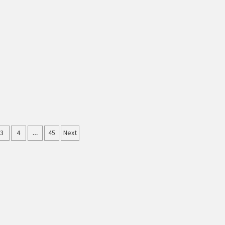
ație
3
4
…
45
Next
le