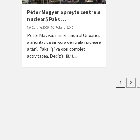
Péter Magyar oprește centrala
nucleară Paks …
31 iulie 2026
Robert
0
Péter Magyar, prim-ministrul Ungariei,
a anunțat că singura centrală nucleară
a țării, Paks, își va opri complet
activitatea. Decizia, fără...
Pagin
1
2
artico