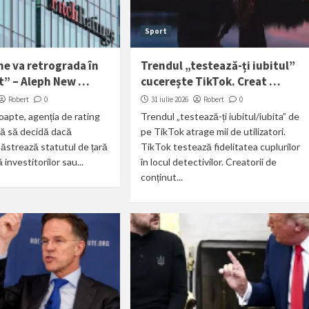
Sport
ne va retrograda în
Trendul „testează-ți iubitul”
t” – Aleph New …
cucerește TikTok. Creat …
Robert
0
31 iulie 2026
Robert
0
oapte, agenția de rating
Trendul „testează-ți iubitul/iubita” de
ă să decidă dacă
pe TikTok atrage mii de utilizatori.
păstrează statutul de țară
TikTok testează fidelitatea cuplurilor
investitorilor sau...
în locul detectivilor. Creatorii de
conținut...