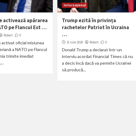
Internațional
e activează apărarea
Trump ezită în privința
ATO pe Flancul Est …
rachetelor Patriot în Ucraina
…
Robert
0
 activat oficial misiunea
31 iulie 2026
Robert
0
eriană a NATO pe Flancul
Donald Trump a declarat într-un
ania trimite imediat
interviu acordat Financial Times că nu
...
a decis încă dacă va permite Ucrainei
să producă...