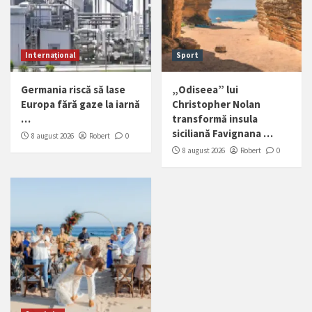
Internațional
Sport
Germania riscă să lase
„Odiseea” lui
Europa fără gaze la iarnă
Christopher Nolan
…
transformă insula
siciliană Favignana …
8 august 2026
Robert
0
8 august 2026
Robert
0