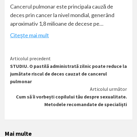
Cancerul pulmonar
este principala cauză de
deces prin cancer la nivel mondial, generând
aproximativ 1,8 milioane de decese pe…
Citeşte mai mult
Citește
Articolul precedent
STUDIU. O pastilă administrată zilnic poate reduce la
mai
jumătate riscul de deces cauzat de cancerul
mult
pulmonar
Articolul următor
Cum să îi vorbești copilului tău despre sexualitate.
Metodele recomandate de specialiști
Mai multe