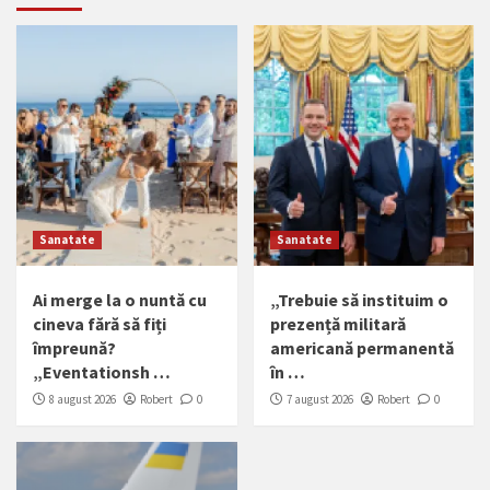
Sanatate
Sanatate
Ai merge la o nuntă cu
„Trebuie să instituim o
cineva fără să fiți
prezență militară
împreună?
americană permanentă
„Eventationsh …
în …
8 august 2026
Robert
0
7 august 2026
Robert
0