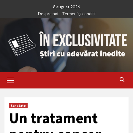
Treci
8 august 2026
la
Despre noi
Termeni și condiții
continut
Primary
Menu
Sanatate
Un tratament