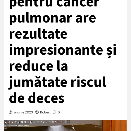
pentru cancer
pulmonar are
rezultate
impresionante și
reduce la
jumătate riscul
de deces
6 iunie 2023
Robert
0