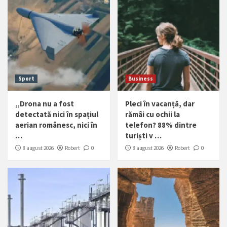
Sport
Business
„Drona nu a fost
Pleci în vacanță, dar
detectată nici în spațiul
rămâi cu ochii la
aerian românesc, nici în
telefon? 88% dintre
…
turiști v …
8 august 2026
Robert
0
8 august 2026
Robert
0