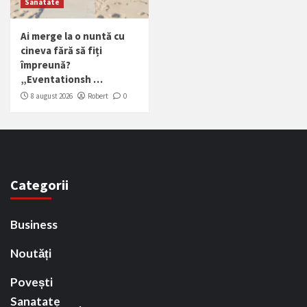
Sanatate
Ai merge la o nuntă cu
cineva fără să fiți
împreună?
„Eventationsh …
8 august 2026
Robert
0
Categorii
Business
Noutăți
Povești
Sanatate