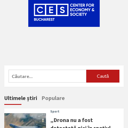
Caută
după:
Ultimele știri
Populare
Sport
„Drona nu a fost
detectată nici în spațiul