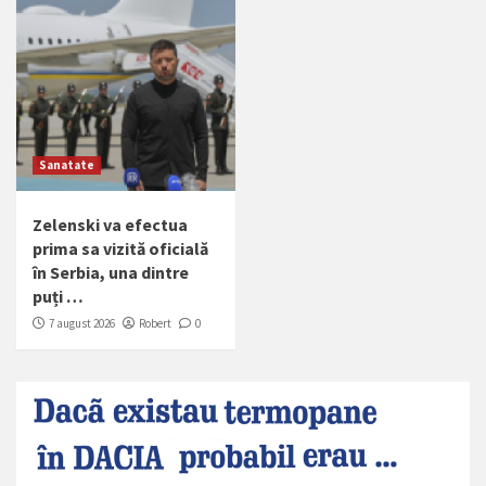
Sanatate
Zelenski va efectua
prima sa vizită oficială
în Serbia, una dintre
puți …
7 august 2026
Robert
0