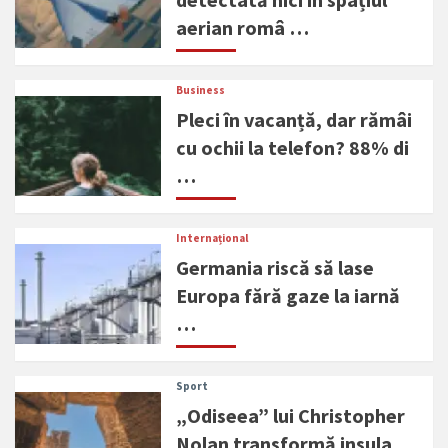
aerian româ …
Business
Pleci în vacanță, dar rămâi
cu ochii la telefon? 88% di
…
Internațional
Germania riscă să lase
Europa fără gaze la iarnă
…
Sport
„Odiseea” lui Christopher
Nolan transformă insula