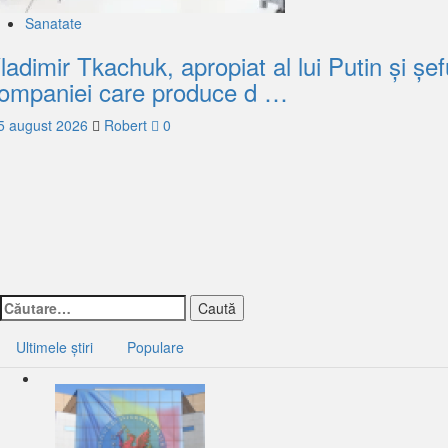
Sanatate
ladimir Tkachuk, apropiat al lui Putin și șef
ompaniei care produce d …
5 august 2026
Robert
0
Caută
după:
Ultimele știri
Populare