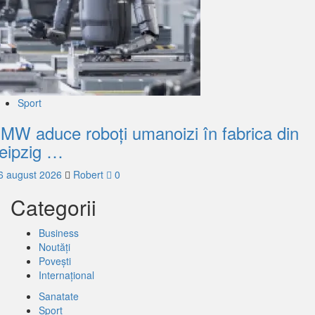
Sport
MW aduce roboți umanoizi în fabrica din
eipzig …
6 august 2026
Robert
0
Categorii
Business
Noutăți
Povești
Internațional
Sanatate
Sport