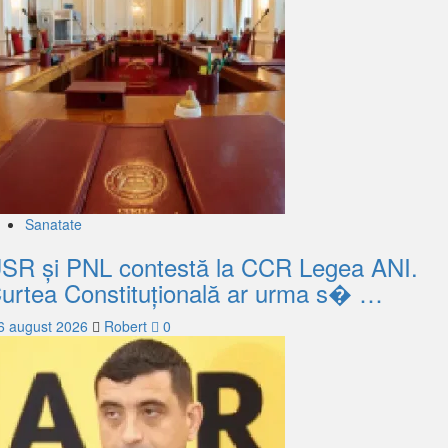
Sanatate
SR și PNL contestă la CCR Legea ANI.
urtea Constituțională ar urma s� …
6 august 2026
Robert
0