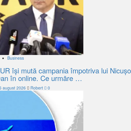
Business
UR își mută campania împotriva lui Nicușo
an în online. Ce urmăre …
6 august 2026
Robert
0