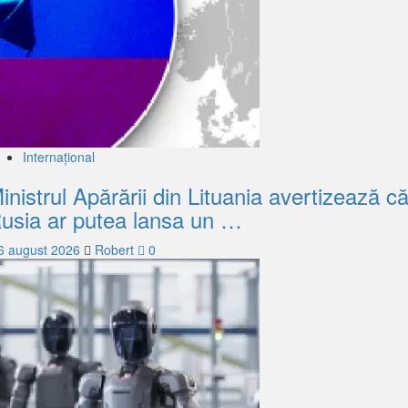
Internațional
inistrul Apărării din Lituania avertizează c
usia ar putea lansa un …
6 august 2026
Robert
0