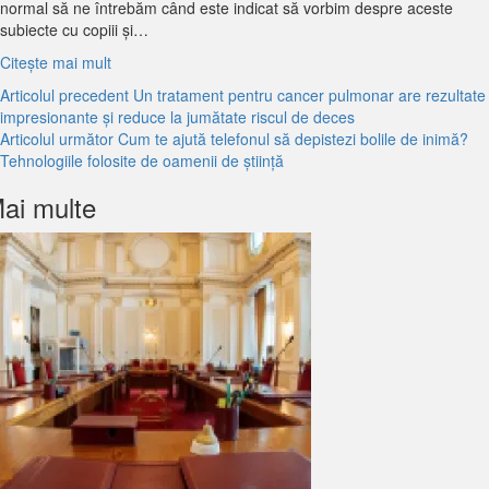
normal să ne întrebăm când este indicat să vorbim despre aceste
subiecte cu copiii și…
Citeşte mai mult
Citește
Articolul precedent
Un tratament pentru cancer pulmonar are rezultate
impresionante și reduce la jumătate riscul de deces
mai
Articolul următor
Cum te ajută telefonul să depistezi bolile de inimă?
mult
Tehnologiile folosite de oamenii de știință
ai multe