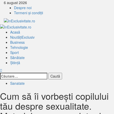
Treci
6 august 2026
la
Despre noi
continut
Termeni și condiții
Primary
Menu
Acasă
Noutăți
Exclusiv
Business
Tehnologie
Sport
Sănătate
Știință
Caută
după:
Sanatate
Cum să îi vorbești copilului
tău despre sexualitate.