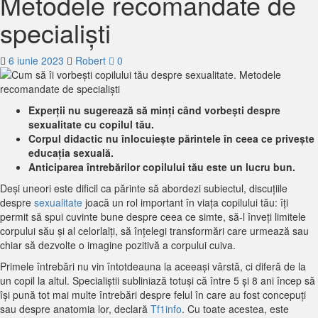
Metodele recomandate de
specialiști
6 iunie 2023
Robert
0
Experții nu sugerează să minți când vorbești despre
sexualitate cu copilul tău.
Corpul didactic nu înlocuiește părintele în ceea ce privește
educația sexuală.
Anticiparea întrebărilor copilului tău este un lucru bun.
Deși uneori este dificil ca părinte să abordezi subiectul, discuțiile
despre
sexualitate
joacă un rol important în viața copilului tău: îți
permit să spui cuvinte bune despre ceea ce simte, să-l înveți limitele
corpului său și al celorlalți, să înțelegi transformări care urmează sau
chiar să dezvolte o imagine pozitivă a corpului cuiva.
Primele întrebări nu vin întotdeauna la aceeași vârstă, ci diferă de la
un copil la altul. Specialiștii subliniază totuși că între 5 și 8 ani încep să
își pună tot mai multe întrebări despre felul în care au fost concepuți
sau despre anatomia lor, declară
Tf1info
. Cu toate acestea, este