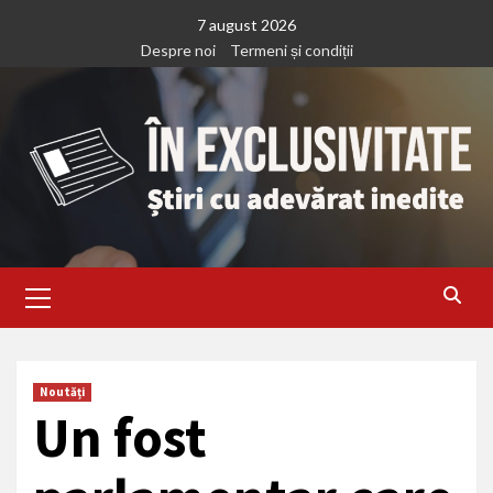
Treci
7 august 2026
la
Despre noi
Termeni și condiții
continut
Primary
Menu
Noutăți
Un fost