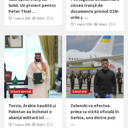
lumii. Un proiect pentru
cincea tranșă de
Peter Thiel …
documente privind OZN-
urile ș …
7 august 2026
Robert
0
7 august 2026
Robert
0
Internațional
Sanatate
Turcia, Arabia Saudită și
Zelenski va efectua
Pakistan au încheiat o
prima sa vizită oficială în
alianță militară ist …
Serbia, una dintre puți
…
7 august 2026
Robert
0