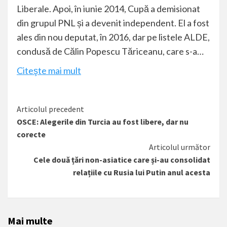
Liberale. Apoi, în iunie 2014, Cupă a demisionat
din grupul PNL și a devenit independent. El a fost
ales din nou deputat, în 2016, dar pe listele ALDE,
condusă de Călin Popescu Tăriceanu, care s-a…
Citeşte mai mult
Citește
Articolul precedent
OSCE: Alegerile din Turcia au fost libere, dar nu
mai
corecte
mult
Articolul următor
Cele două țări non-asiatice care și-au consolidat
relațiile cu Rusia lui Putin anul acesta
Mai multe