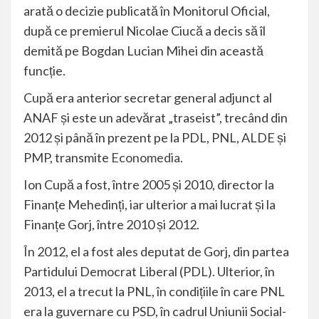
arată o decizie publicată în Monitorul Oficial,
după ce premierul Nicolae Ciucă a decis să îl
demită pe Bogdan Lucian Mihei din această
funcție.
Cupă era anterior secretar general adjunct al
ANAF și este un adevărat „traseist”, trecând din
2012 și până în prezent pe la PDL, PNL, ALDE și
PMP, transmite
Economedia
.
Ion Cupă a fost, între 2005 și 2010, director la
Finanțe Mehedinți, iar ulterior a mai lucrat și la
Finanțe Gorj, între 2010 și 2012.
În 2012, el a fost ales deputat de Gorj, din partea
Partidului Democrat Liberal (PDL). Ulterior, în
2013, el a trecut la PNL, în condițiile în care PNL
era la guvernare cu PSD, în cadrul Uniunii Social-