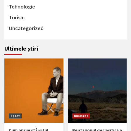
Tehnologie
Turism
Uncategorized
Ultimele știri
Sport
Business
Cum oprim sfârșitul
Pentagonul declasifică a