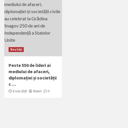
Noutăți
Peste 550 de lideri ai
mediului de afaceri,
diplomației și societății
c …
6 iulie 2026
Robert
0