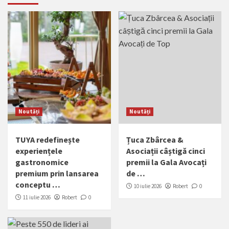
Noutăți
Noutăți
TUYA redefinește
Țuca Zbârcea &
experiențele
Asociații câștigă cinci
gastronomice
premii la Gala Avocați
premium prin lansarea
de …
conceptu …
10 iulie 2026
Robert
0
11 iulie 2026
Robert
0