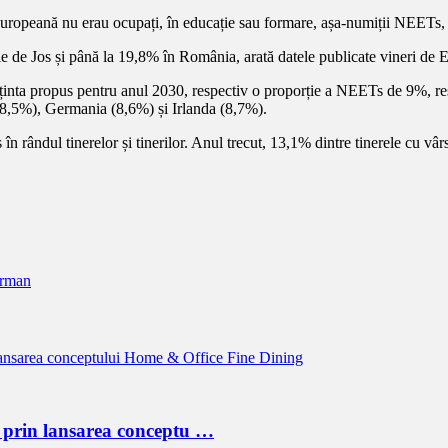
Europeană nu erau ocupați, în educație sau formare, așa-numiții NEETs,
e de Jos și până la 19,8% în România, arată datele publicate vineri de E
b ținta propus pentru anul 2030, respectiv o proporție a NEETs de 9%, re
8,5%), Germania (8,6%) și Irlanda (8,7%).
în rândul tinerelor și tinerilor. Anul trecut, 13,1% dintre tinerele cu vâ
erman
 prin lansarea conceptu …