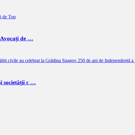
a Avocați de …
i societății c …