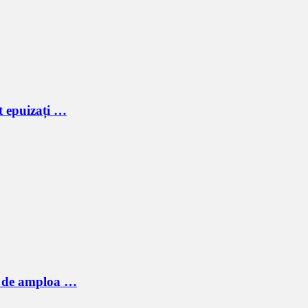
t epuizați …
ic de amploa …