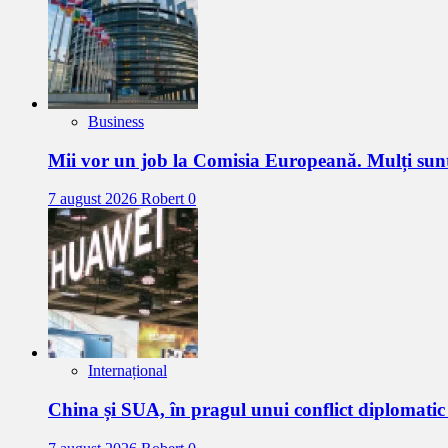
Business
Mii vor un job la Comisia Europeană. Mulți sun
7 august 2026
Robert
0
Internațional
China și SUA, în pragul unui conflict diplomat