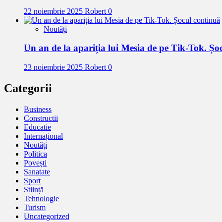
22 noiembrie 2025
Robert
0
Noutăți
Un an de la apariția lui Mesia de pe Tik-Tok. Șo
23 noiembrie 2025
Robert
0
Categorii
Business
Constructii
Educatie
Internațional
Noutăți
Politica
Povești
Sanatate
Sport
Stiință
Tehnologie
Turism
Uncategorized