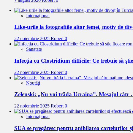
7 august 2026
Robert
0
Internațional
Like-urile la fotografiile altor femei, motiv de di
22 noiembrie 2025
Robert
0
Sanatate
Infecția cu Clostridium difficile: Ce trebuie să ști
22 noiembrie 2025
Robert
0
Noutăți
Zelenski: „Nu voi trăda Ucraina”. Mesajul cătr
22 noiembrie 2025
Robert
0
Internațional
SUA se pregătesc pentru anihilarea cartelurilor ș