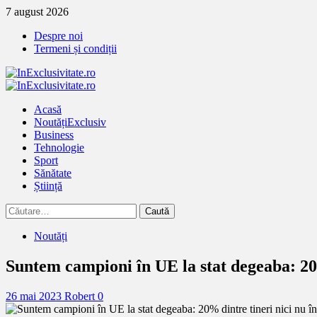
Treci
7 august 2026
la
Despre noi
continut
Termeni și condiții
Primary
Menu
Acasă
Noutăți
Exclusiv
Business
Tehnologie
Sport
Sănătate
Știință
Caută
după:
Noutăți
Suntem campioni în UE la stat degeaba: 20%
26 mai 2023
Robert
0