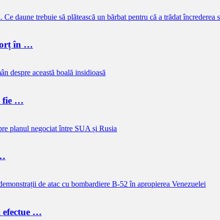
vorț în …
e fie …
 …
i efectue …