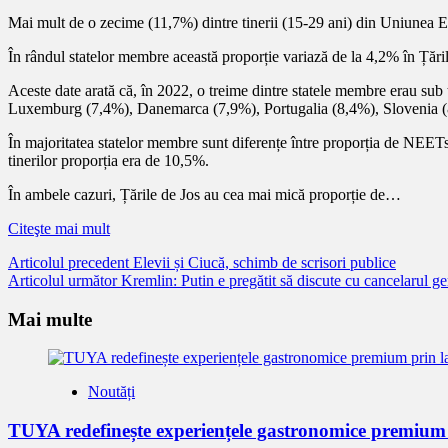
Mai mult de o zecime (11,7%) dintre tinerii (15-29 ani) din Uniunea 
În rândul statelor membre această proporție variază de la 4,2% în Țăril
Aceste date arată că, în 2022, o treime dintre statele membre erau su
Luxemburg (7,4%), Danemarca (7,9%), Portugalia (8,4%), Slovenia (
În majoritatea statelor membre sunt diferențe între proporția de NEETs 
tinerilor proporția era de 10,5%.
În ambele cazuri, Țările de Jos au cea mai mică proporție de…
Citeşte mai mult
Citește
Articolul precedent
Elevii și Ciucă, schimb de scrisori publice
Articolul următor
Kremlin: Putin e pregătit să discute cu cancelarul g
mai
mult
Mai multe
Noutăți
TUYA redefinește experiențele gastronomice premium