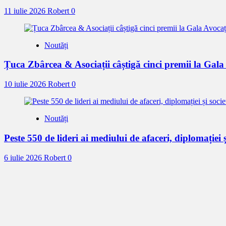
11 iulie 2026
Robert
0
Noutăți
Țuca Zbârcea & Asociații câștigă cinci premii la Gal
10 iulie 2026
Robert
0
Noutăți
Peste 550 de lideri ai mediului de afaceri, diplomației ș
6 iulie 2026
Robert
0