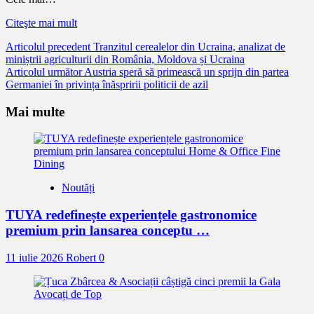
Citeşte mai mult
Citește
Articolul precedent
Tranzitul cerealelor din Ucraina, analizat de
miniștrii agriculturii din România, Moldova și Ucraina
mai
Articolul următor
Austria speră să primească un sprijn din partea
mult
Germaniei în privința înăspririi politicii de azil
Mai multe
Noutăți
TUYA redefinește experiențele gastronomice
premium prin lansarea conceptu …
11 iulie 2026
Robert
0