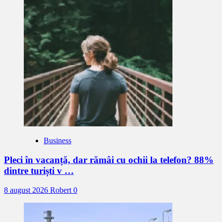
Business
Pleci în vacanță, dar rămâi cu ochii la telefon? 88%
dintre turiști v …
8 august 2026
Robert
0