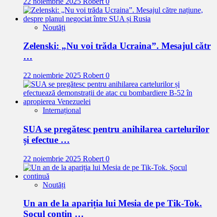
22 noiembrie 2025
Robert
0
Noutăți
Zelenski: „Nu voi trăda Ucraina”. Mesajul cătr
…
22 noiembrie 2025
Robert
0
Internațional
SUA se pregătesc pentru anihilarea cartelurilor
și efectue …
22 noiembrie 2025
Robert
0
Noutăți
Un an de la apariția lui Mesia de pe Tik-Tok.
Șocul contin …