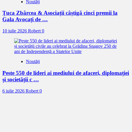
Noutăți
Țuca Zbârcea & Asociații câștigă cinci premii la
Gala Avocați de …
10 iulie 2026
Robert
0
Noutăți
Peste 550 de lideri ai mediului de afaceri, diplomației
și societății c …
6 iulie 2026
Robert
0