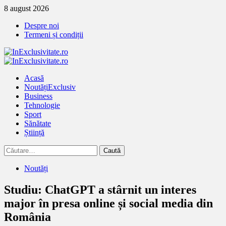
Treci
8 august 2026
la
Despre noi
continut
Termeni și condiții
Primary
Menu
Acasă
Noutăți
Exclusiv
Business
Tehnologie
Sport
Sănătate
Știință
Caută
după:
Noutăți
Studiu: ChatGPT a stârnit un interes
major în presa online și social media din
România