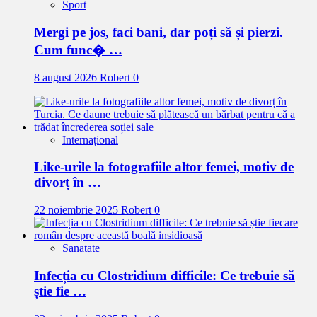
Sport
Mergi pe jos, faci bani, dar poți să și pierzi.
Cum func� …
8 august 2026
Robert
0
Internațional
Like-urile la fotografiile altor femei, motiv de
divorț în …
22 noiembrie 2025
Robert
0
Sanatate
Infecția cu Clostridium difficile: Ce trebuie să
știe fie …