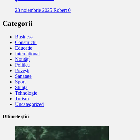
23 noiembrie 2025
Robert
0
Categorii
Business
Constructii
Educatie
Internațional
Noutăți
Politica
Povești
Sanatate
Sport
Stiință
Tehnologie
Turism
Uncategorized
Ultimele știri