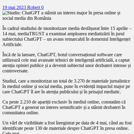
19 mai 2023
Robert
0
În cadrul studiului de monitorizare media desfășurat între 15 aprilie –
14 mai, mediaTRUST a examinat amploarea mediatizării în jurul
subiectului ChatGPT – un avans remarcabil în domeniul Inteligenței
Artificiale.
Încă de la lansare, ChatGPT, botul conversațional software care
utilizează cele mai avansate tehnici de inteligență artificială, a captat
atenția opiniei publice și a devenit subiectul unor dezbateri intense și
controversate.
Studiul, care a monitorizat un total de 3.270 de materiale jurnalistice
în mediul online și social media, pune în evidență impactul major pe
care ChatGPT îl are în atenția publicului și în peisajul mediatic.
Cu peste 2.210 de apariții exclusiv în mediul online, constatăm că
ChatGPT a generat un interes semnificativ și a stârnit dezbateri în
comunitatea online.
Un vârf de vizibilitate a fost înregistrat pe data de 4 mai, când au fost
identificate peste 130 de materiale despre ChatGPT în presa online.
Cele mai…