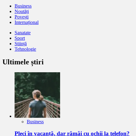
Business
Noutăți
Povești
Internațional
Sanatate
Sport
Stiință
Tehnologie
Ultimele știri
Business
Pleci în vacanță, dar rămâi cu ochii la telefon?