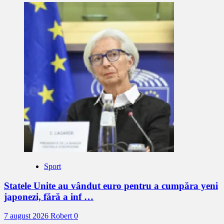
Sport
Statele Unite au vândut euro pentru a cumpăra yeni
japonezi, fără a inf …
7 august 2026
Robert
0