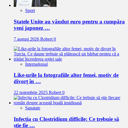
Sport
Statele Unite au vândut euro pentru a cumpăra
yeni japonez …
7 august 2026
Robert
0
Internațional
Like-urile la fotografiile altor femei, motiv de
divorț în …
22 noiembrie 2025
Robert
0
Sanatate
Infecția cu Clostridium difficile: Ce trebuie să
știe fie …