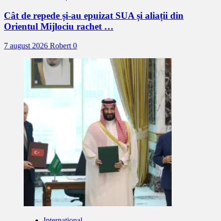
Cât de repede și-au epuizat SUA și aliații din
Orientul Mijlociu rachet …
7 august 2026
Robert
0
Internațional