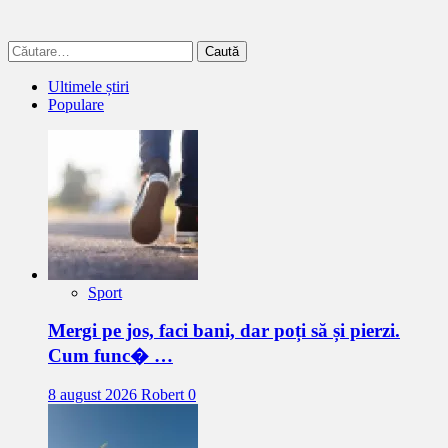
Caută
după:
Ultimele știri
Populare
Sport
Mergi pe jos, faci bani, dar poți să și pierzi.
Cum func� …
8 august 2026
Robert
0