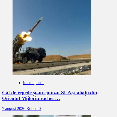
Internațional
Cât de repede și-au epuizat SUA și aliații din
Orientul Mijlociu rachet …
7 august 2026
Robert
0