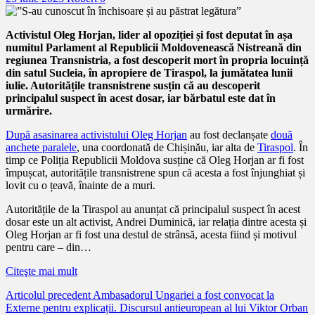
Activistul Oleg Horjan, lider al opoziției și fost deputat în așa
numitul Parlament al Republicii Moldovenească Nistreană din
regiunea Transnistria, a fost descoperit mort în propria locuință
din satul Sucleia, în apropiere de Tiraspol, la jumătatea lunii
iulie. Autoritățile transnistrene susțin că au descoperit
principalul suspect în acest dosar, iar bărbatul este dat în
urmărire.
După asasinarea activistului Oleg Horjan
au fost declanșate
două
anchete paralele
, una coordonată de Chișinău, iar alta de
Tiraspol
. În
timp ce Poliția Republicii Moldova susține că Oleg Horjan ar fi fost
împușcat, autoritățile transnistrene spun că acesta a fost înjunghiat și
lovit cu o țeavă, înainte de a muri.
Autoritățile de la Tiraspol au anunțat că principalul suspect în acest
dosar este un alt activist, Andrei Duminică, iar relația dintre acesta și
Oleg Horjan ar fi fost una destul de strânsă, acesta fiind și motivul
pentru care – din…
Citeşte mai mult
Citește
Articolul precedent
Ambasadorul Ungariei a fost convocat la
Externe pentru explicații. Discursul antieuropean al lui Viktor Orban