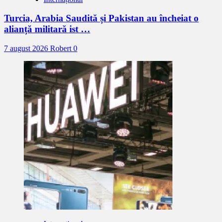
Turcia, Arabia Saudită și Pakistan au încheiat o
alianță militară ist …
7 august 2026
Robert
0