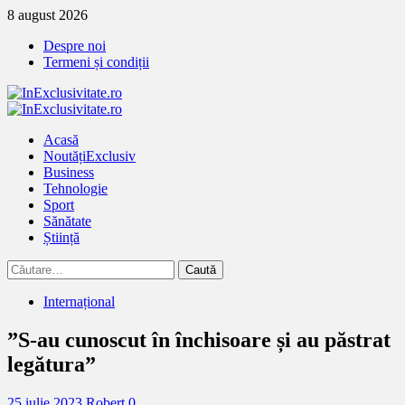
Treci
8 august 2026
la
Despre noi
continut
Termeni și condiții
Primary
Menu
Acasă
Noutăți
Exclusiv
Business
Tehnologie
Sport
Sănătate
Știință
Caută
după:
Internațional
”S-au cunoscut în închisoare și au păstrat
legătura”
25 iulie 2023
Robert
0