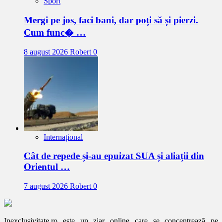
Sport
Mergi pe jos, faci bani, dar poți să și pierzi.
Cum func� …
8 august 2026
Robert
0
Internațional
Cât de repede și-au epuizat SUA și aliații din
Orientul …
7 august 2026
Robert
0
Inexclusivitate.ro este un ziar online care se concentrează pe