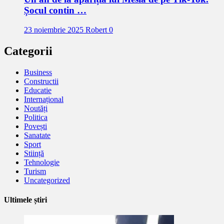
Șocul contin …
23 noiembrie 2025
Robert
0
Categorii
Business
Constructii
Educatie
Internațional
Noutăți
Politica
Povești
Sanatate
Sport
Stiință
Tehnologie
Turism
Uncategorized
Ultimele știri