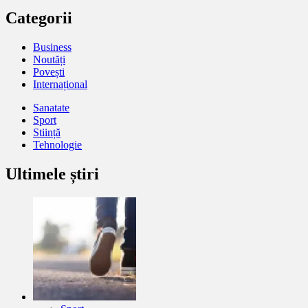
Categorii
Business
Noutăți
Povești
Internațional
Sanatate
Sport
Stiință
Tehnologie
Ultimele știri