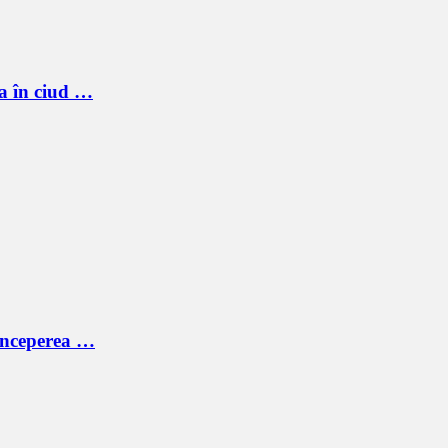
a în ciud …
începerea …