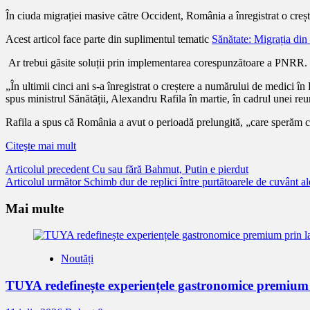
În ciuda migrației masive către Occident, România a înregistrat o creșt
Acest articol face parte din suplimentul tematic
Sănătate: Migrația din
Ar trebui găsite soluții prin implementarea corespunzătoare a PNRR.
„În ultimii cinci ani s-a înregistrat o creștere a numărului de medic
spus ministrul Sănătății, Alexandru Rafila în martie, în cadrul unei re
Rafila a spus că România a avut o perioadă prelungită, „care sperăm c
Citeşte mai mult
Citește
Articolul precedent
Cu sau fără Bahmut, Putin e pierdut
Articolul următor
Schimb dur de replici între purtătoarele de cuvânt a
mai
mult
Mai multe
Noutăți
TUYA redefinește experiențele gastronomice premium