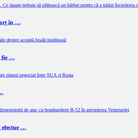
vorț în …
e fie …
 …
i efectue …