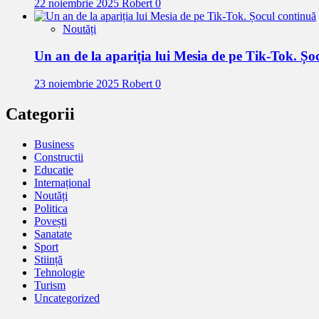
22 noiembrie 2025
Robert
0
Noutăți
Un an de la apariția lui Mesia de pe Tik-Tok. Șo
23 noiembrie 2025
Robert
0
Categorii
Business
Constructii
Educatie
Internațional
Noutăți
Politica
Povești
Sanatate
Sport
Stiință
Tehnologie
Turism
Uncategorized