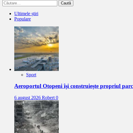
Caută
după:
Ultimele știri
Populare
Sport
Aeroportul Otopeni își construiește propriul par
6 august 2026
Robert
0