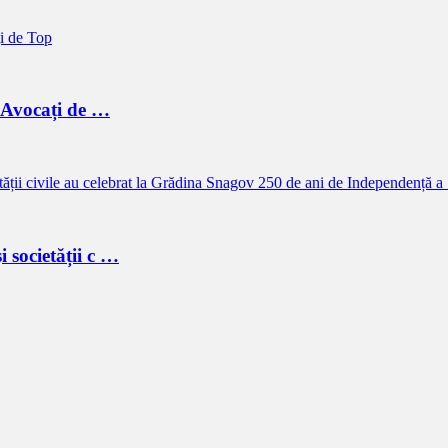
a Avocați de …
i societății c …