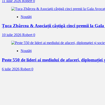
11 iulie 2026
Robert
0
Noutăți
Țuca Zbârcea & Asociații câștigă cinci premii la Gal
10 iulie 2026
Robert
0
Noutăți
Peste 550 de lideri ai mediului de afaceri, diplomației ș
6 iulie 2026
Robert
0