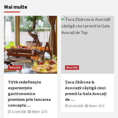
Mai multe
Noutăți
Noutăți
TUYA redefinește
Țuca Zbârcea &
experiențele
Asociații câștigă cinci
gastronomice
premii la Gala Avocați
premium prin lansarea
de …
conceptu …
10 iulie 2026
Robert
0
11 iulie 2026
Robert
0