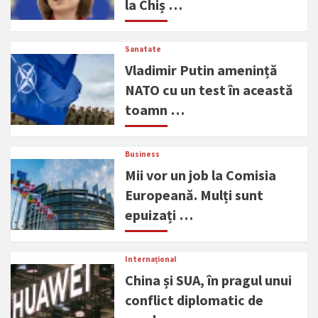
la Chiș …
Sanatate
Vladimir Putin amenință
NATO cu un test în această
toamn …
Business
Mii vor un job la Comisia
Europeană. Mulți sunt
epuizați …
Internațional
China și SUA, în pragul unui
conflict diplomatic de