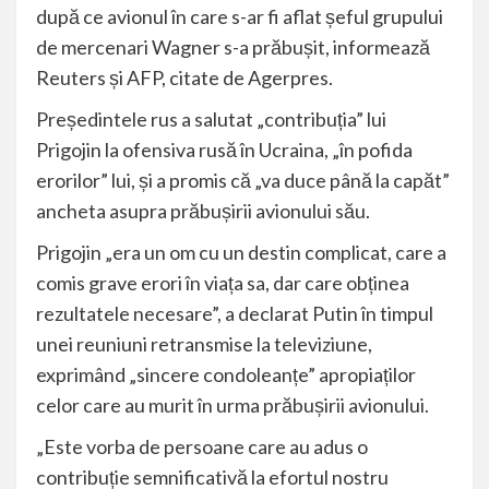
după ce avionul în care s-ar fi aflat șeful grupului
de mercenari Wagner s-a prăbușit, informează
Reuters și AFP, citate de Agerpres.
Președintele rus a salutat „contribuția” lui
Prigojin la ofensiva rusă în Ucraina, „în pofida
erorilor” lui, și a promis că „va duce până la capăt”
ancheta asupra prăbușirii avionului său.
Prigojin „era un om cu un destin complicat, care a
comis grave erori în viața sa, dar care obținea
rezultatele necesare”, a declarat Putin în timpul
unei reuniuni retransmise la televiziune,
exprimând „sincere condoleanțe” apropiaților
celor care au murit în urma prăbușirii avionului.
„Este vorba de persoane care au adus o
contribuție semnificativă la efortul nostru