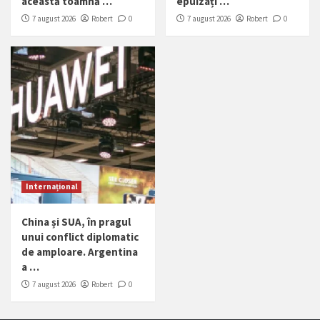
această toamnă …
epuizați …
7 august 2026
Robert
0
7 august 2026
Robert
0
Internațional
China și SUA, în pragul
unui conflict diplomatic
de amploare. Argentina
a …
7 august 2026
Robert
0