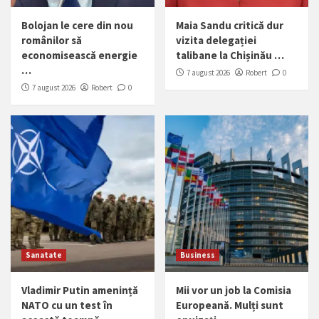
Bolojan le cere din nou
Maia Sandu critică dur
românilor să
vizita delegației
economisească energie
talibane la Chișinău …
…
7 august 2026
Robert
0
7 august 2026
Robert
0
Sanatate
Business
Vladimir Putin amenință
Mii vor un job la Comisia
NATO cu un test în
Europeană. Mulți sunt