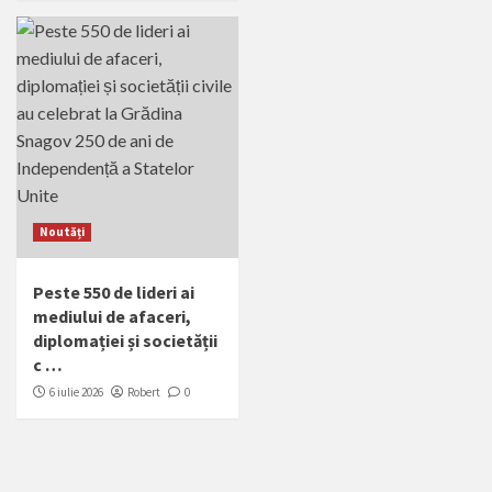
Noutăți
Peste 550 de lideri ai
mediului de afaceri,
diplomației și societății
c …
6 iulie 2026
Robert
0