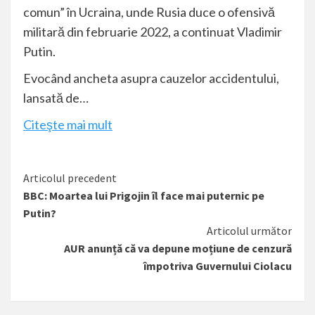
comun” în Ucraina, unde Rusia duce o ofensivă
militară din februarie 2022, a continuat Vladimir
Putin.
Evocând ancheta asupra cauzelor accidentului,
lansată de…
Citeşte mai mult
Citește
Articolul precedent
BBC: Moartea lui Prigojin îl face mai puternic pe
mai
Putin?
mult
Articolul următor
AUR anunță că va depune moțiune de cenzură
împotriva Guvernului Ciolacu