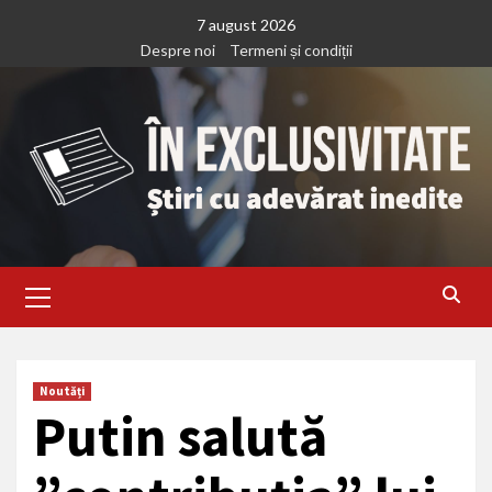
Treci
7 august 2026
la
Despre noi
Termeni și condiții
continut
Primary
Menu
Noutăți
Putin salută