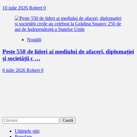
10 iulie 2026
Robert
0
Noutăți
Peste 550 de lideri ai mediului de afaceri, diplomației
și societății c …
6 iulie 2026
Robert
0
Caută
după:
Ultimele știri
Populare