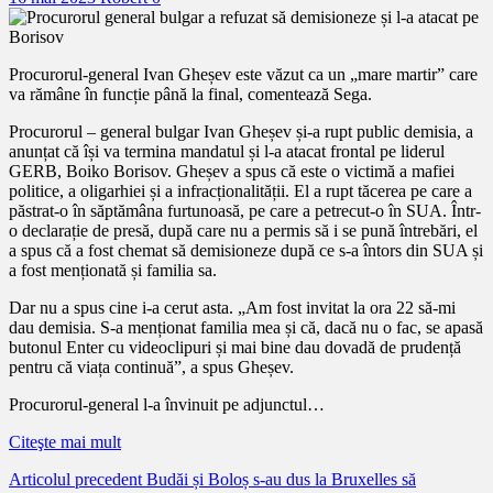
Procurorul-general Ivan Gheșev este văzut ca un „mare martir” care
va rămâne în funcție până la final, comentează Sega.
Procurorul – general bulgar Ivan Gheșev și-a rupt public demisia, a
anunțat că își va termina mandatul și l-a atacat frontal pe liderul
GERB, Boiko Borisov. Gheșev a spus că este o victimă a mafiei
politice, a oligarhiei și a infracționalității. El a rupt tăcerea pe care a
păstrat-o în săptămâna furtunoasă, pe care a petrecut-o în SUA. Într-
o declarație de presă, după care nu a permis să i se pună întrebări, el
a spus că a fost chemat să demisioneze după ce s-a întors din SUA și
a fost menționată și familia sa.
Dar nu a spus cine i-a cerut asta. „Am fost invitat la ora 22 să-mi
dau demisia. S-a menționat familia mea și că, dacă nu o fac, se apasă
butonul Enter cu videoclipuri și mai bine dau dovadă de prudență
pentru că viața continuă”, a spus Gheșev.
Procurorul-general l-a învinuit pe adjunctul…
Citeşte mai mult
Citește
Articolul precedent
Budăi și Boloș s-au dus la Bruxelles să