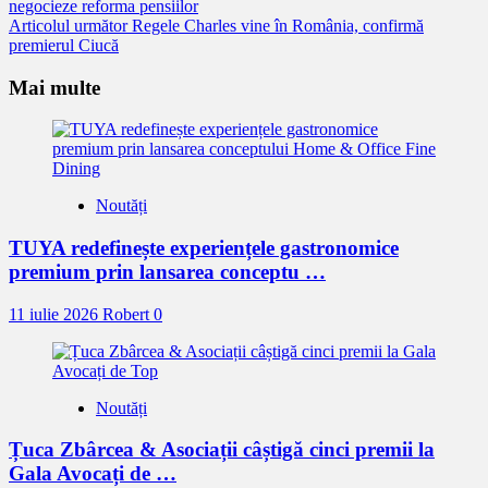
negocieze reforma pensiilor
mai
Articolul următor
Regele Charles vine în România, confirmă
mult
premierul Ciucă
Mai multe
Noutăți
TUYA redefinește experiențele gastronomice
premium prin lansarea conceptu …
11 iulie 2026
Robert
0
Noutăți
Țuca Zbârcea & Asociații câștigă cinci premii la
Gala Avocați de …