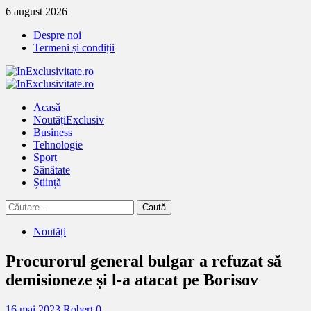
Treci
6 august 2026
la
Despre noi
continut
Termeni și condiții
Primary
Menu
Acasă
Noutăți
Exclusiv
Business
Tehnologie
Sport
Sănătate
Știință
Caută
după:
Noutăți
Procurorul general bulgar a refuzat să
demisioneze și l-a atacat pe Borisov
16 mai 2023
Robert
0