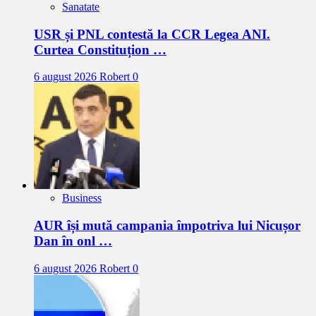
Sanatate
USR și PNL contestă la CCR Legea ANI.
Curtea Constituțion …
6 august 2026
Robert
0
Business
AUR își mută campania împotriva lui Nicușor
Dan în onl …
6 august 2026
Robert
0