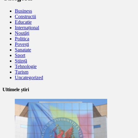
Business
Constructii
Educatie
Internațional
Noutăți
Politica
Povești
Sanatate
Sport
Stiință
Tehnologie
Turism
Uncategorized
Ultimele știri