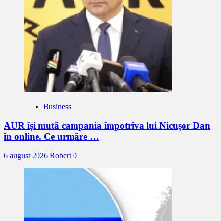
Business
AUR își mută campania împotriva lui Nicușor Dan
în online. Ce urmăre …
6 august 2026
Robert
0