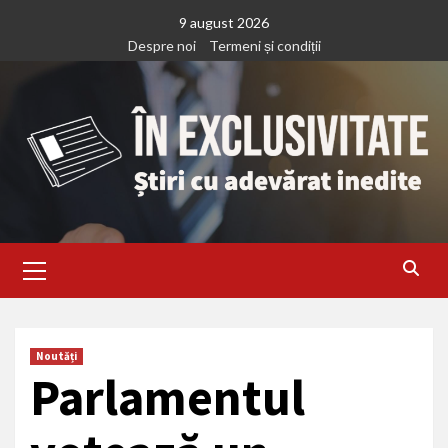
Treci
9 august 2026
la
Despre noi
Termeni și condiții
continut
Primary
Menu
Noutăți
Parlamentul