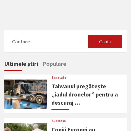
Caută
după:
Ultimele știri
Populare
Sanatate
Taiwanul pregătește
„iadul dronelor” pentru a
descuraj …
Business
Copiii Europei au