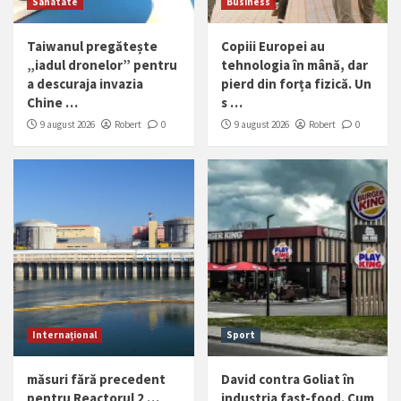
Sanatate
Business
Taiwanul pregătește
Copiii Europei au
„iadul dronelor” pentru
tehnologia în mână, dar
a descuraja invazia
pierd din forța fizică. Un
Chine …
s …
9 august 2026
Robert
0
9 august 2026
Robert
0
Internațional
Sport
măsuri fără precedent
David contra Goliat în
pentru Reactorul 2 …
industria fast-food. Cum