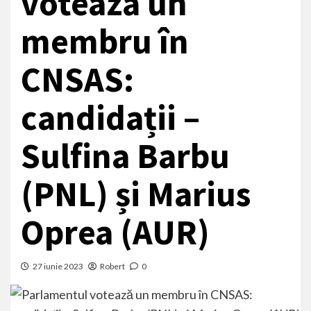
votează un
membru în
CNSAS:
candidații –
Sulfina Barbu
(PNL) și Marius
Oprea (AUR)
27 iunie 2023
Robert
0