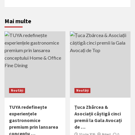
Mai multe
Noutăți
Noutăți
TUYA redefinește
Țuca Zbârcea &
experiențele
Asociații câștigă cinci
gastronomice
premii la Gala Avocați
premium prin lansarea
de …
conceptu …
10 iulie 2026
Robert
0