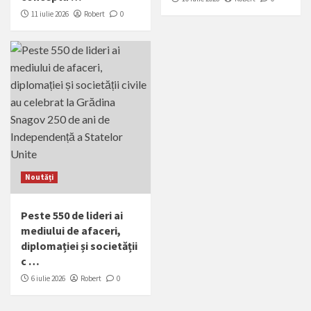
11 iulie 2026
Robert
0
Noutăți
Peste 550 de lideri ai
mediului de afaceri,
diplomației și societății
c …
6 iulie 2026
Robert
0