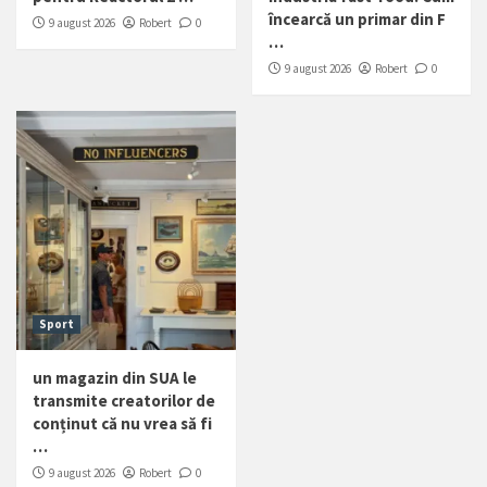
încearcă un primar din F
9 august 2026
Robert
0
…
9 august 2026
Robert
0
Sport
un magazin din SUA le
transmite creatorilor de
conținut că nu vrea să fi
…
9 august 2026
Robert
0