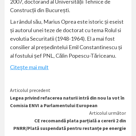
2007, doctorand al Universității Tehnice de
Construcții din București.
La rândul său, Marius Oprea este istoric și eseist
și autorul unei teze de doctorat cu tema Rolul si
evolutia Securitatii (1948-1964). El a mai fost
consilier al președintelui Emil Constantinescu și
al fostului șef PNL, Călin Popescu-Tăriceanu.
Citeşte mai mult
Citește
Articolul precedent
Legea privind refacerea naturii intră din nou la vot în
mai
Comisia ENVI a Parlamentului European
mult
Articolul următor
CE recomandă plata parțială a cererii 2 din
PNRR/Plată suspendată pentru restanțe pe energie