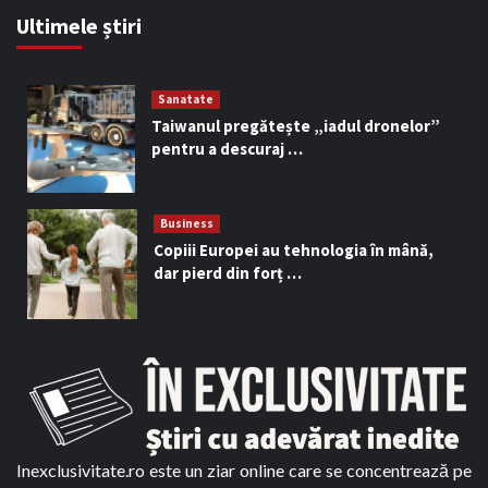
Ultimele știri
Sanatate
Taiwanul pregătește „iadul dronelor”
pentru a descuraj …
Business
Copiii Europei au tehnologia în mână,
dar pierd din forț …
Inexclusivitate.ro este un ziar online care se concentrează pe