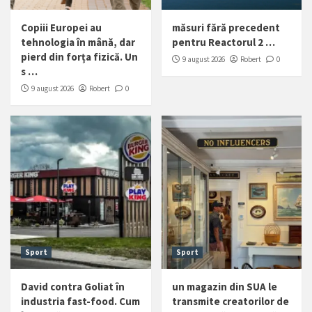
Copiii Europei au
măsuri fără precedent
tehnologia în mână, dar
pentru Reactorul 2 …
pierd din forța fizică. Un
9 august 2026
Robert
0
s …
9 august 2026
Robert
0
Sport
Sport
David contra Goliat în
un magazin din SUA le
industria fast-food. Cum
transmite creatorilor de