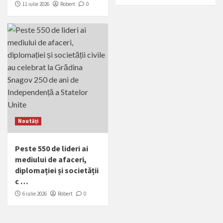
11 iulie 2026
Robert
0
Noutăți
Peste 550 de lideri ai
mediului de afaceri,
diplomației și societății
c …
6 iulie 2026
Robert
0