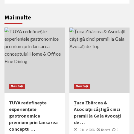
Mai multe
Noutăți
Noutăți
TUYA redefinește
Țuca Zbârcea &
experiențele
Asociații câștigă cinci
gastronomice
premii la Gala Avocați
premium prin lansarea
de …
conceptu …
10 iulie 2026
Robert
0