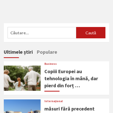
Caută
după:
Ultimele știri
Populare
Business
Copiii Europei au
tehnologia în mână, dar
pierd din forț …
Internațional
măsuri fără precedent