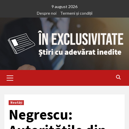
Treci
9 august 2026
la
Despre noi
Termeni și condiții
continut
Primary
Menu
Noutăți
Negrescu: