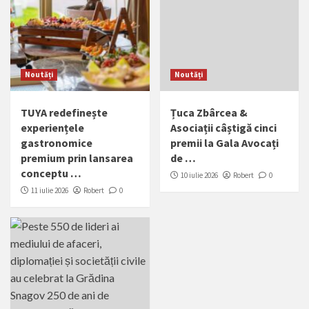
Noutăți
Noutăți
TUYA redefinește
Țuca Zbârcea &
experiențele
Asociații câștigă cinci
gastronomice
premii la Gala Avocați
premium prin lansarea
de …
conceptu …
10 iulie 2026
Robert
0
11 iulie 2026
Robert
0