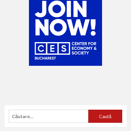
Caută
după: