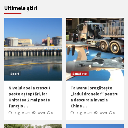
Ultimele știri
Sport
Sanatate
Nivelul apei a crescut
Taiwanul pregătește
peste așteptări, iar
„iadul dronelor” pentru
Unitatea 2 mai poate
a descuraja invazia
funcțio …
Chine …
9 august 2026
Robert
0
9 august 2026
Robert
0