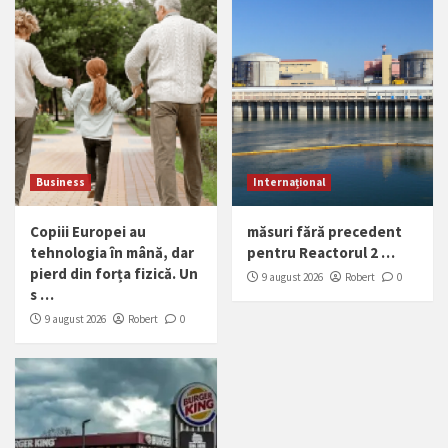
Business
Internațional
Copiii Europei au
măsuri fără precedent
tehnologia în mână, dar
pentru Reactorul 2 …
pierd din forța fizică. Un
9 august 2026
Robert
0
s …
9 august 2026
Robert
0