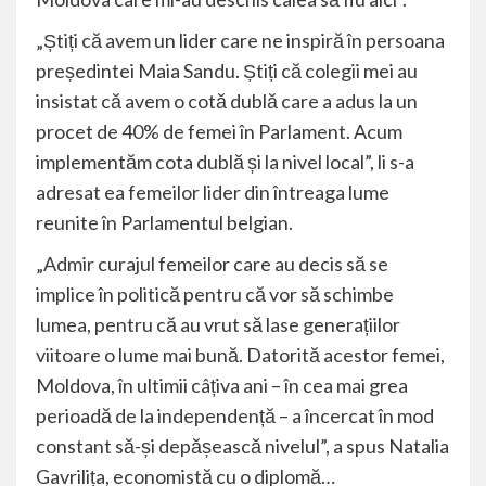
„Știți că avem un lider care ne inspiră în persoana
președintei Maia Sandu. Știți că colegii mei au
insistat că avem o cotă dublă care a adus la un
procet de 40% de femei în Parlament. Acum
implementăm cota dublă și la nivel local”, li s-a
adresat ea femeilor lider din întreaga lume
reunite în Parlamentul belgian.
„Admir curajul femeilor care au decis să se
implice în politică pentru că vor să schimbe
lumea, pentru că au vrut să lase generațiilor
viitoare o lume mai bună. Datorită acestor femei,
Moldova, în ultimii câțiva ani – în cea mai grea
perioadă de la independență – a încercat în mod
constant să-și depășească nivelul”, a spus Natalia
Gavrilița, economistă cu o diplomă…