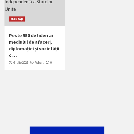
Noutăți
Peste 550 de lideri ai
mediului de afaceri,
diplomației și societății
c …
6 iulie 2026
Robert
0