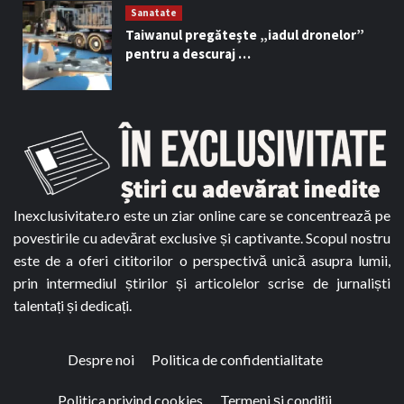
Sanatate
Taiwanul pregătește „iadul dronelor”
pentru a descuraj …
Inexclusivitate.ro este un ziar online care se concentrează pe
povestirile cu adevărat exclusive și captivante. Scopul nostru
este de a oferi cititorilor o perspectivă unică asupra lumii,
prin intermediul știrilor și articolelor scrise de jurnaliști
talentați și dedicați.
Despre noi
Politica de confidentialitate
Politica privind cookies
Termeni și condiții