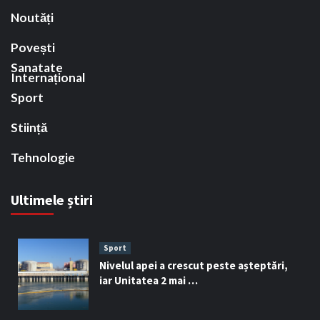
Noutăți
Povești
Sanatate
Internațional
Sport
Stiință
Tehnologie
Ultimele știri
Sport
Nivelul apei a crescut peste așteptări,
iar Unitatea 2 mai …