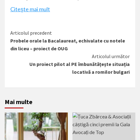
Citeşte mai mult
Citește
Articolul precedent
Probele orale la Bacalaureat, echivalate cu notele
mai
din liceu – proiect de OUG
mult
Articolul următor
Un proiect pilot al PE îmbunătățește situația
locativă a romilor bulgari
Mai multe