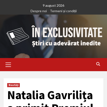
Treci
9 august 2026
la
Despre noi
Termeni și condiții
continut
Primary
Menu
Noutăți
Natalia Gavrilița