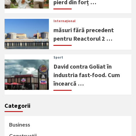
pierd din forț …
Internațional
măsuri fără precedent
pentru Reactorul 2 …
Sport
David contra Goliat în
industria fast-food. Cum
încearcă …
Categorii
Business
Constructii