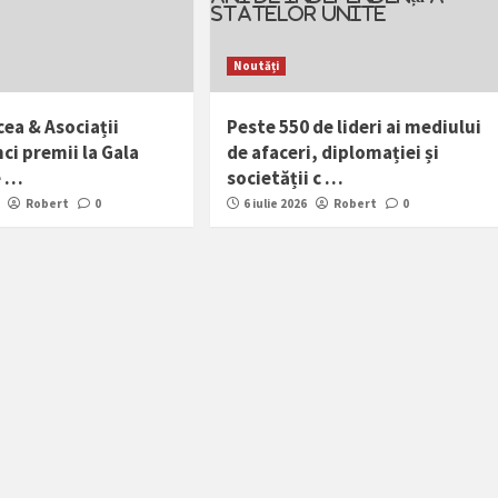
Noutăți
ea & Asociații
Peste 550 de lideri ai mediului
nci premii la Gala
de afaceri, diplomației și
e …
societății c …
Robert
0
6 iulie 2026
Robert
0