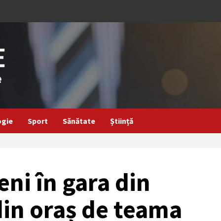
ogie
Sport
Sănătate
Știință
ni în gara din
din oraș de teama