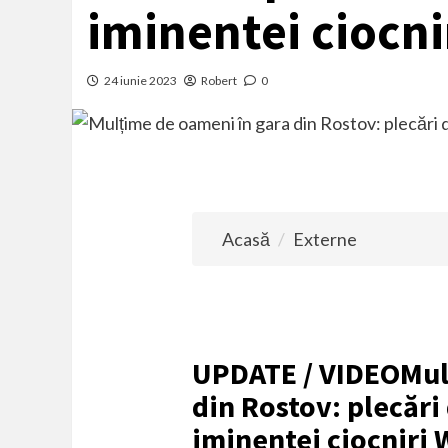
iminentei ciocni
24 iunie 2023
Robert
0
Acasă
Externe
UPDATE / VIDEO
Mul
din Rostov: plecări
iminentei ciocniri