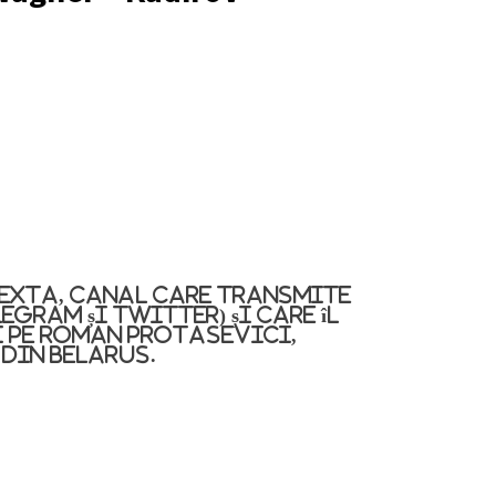
Nexta, canal care transmite
legram și Twitter) și care îl
 pe Roman Protasevici,
 din Belarus.