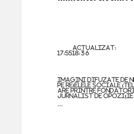
actualizat:
17:55
18:36
Imagini difuzate de 
pe rețelele sociale (Te
are printre fondatori
jurnalist de opoziție
…