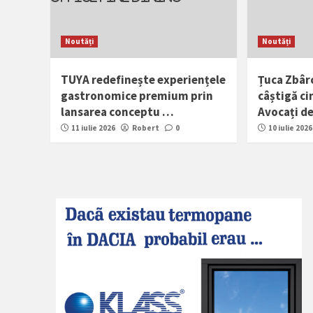
Noutăți
Noutăți
TUYA redefinește experiențele
Țuca Zbârc
gastronomice premium prin
câștigă ci
lansarea conceptu …
Avocați d
11 iulie 2026
Robert
0
10 iulie 2026