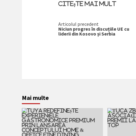
Citeşte mai mult
Citește
Articolul precedent
Niciun progres în discuțiile UE cu
mai
liderii din Kosovo și Serbia
mult
Mai multe