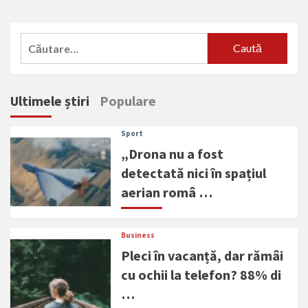
Caută
după:
Ultimele știri
Populare
Sport
„Drona nu a fost
detectată nici în spațiul
aerian româ …
Business
Pleci în vacanță, dar rămâi
cu ochii la telefon? 88% di
…