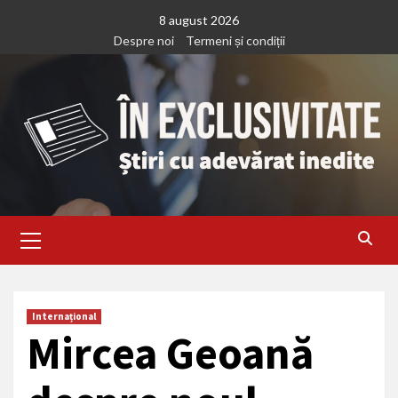
Treci
8 august 2026
la
Despre noi
Termeni și condiții
continut
Primary
Menu
Internațional
Mircea Geoană