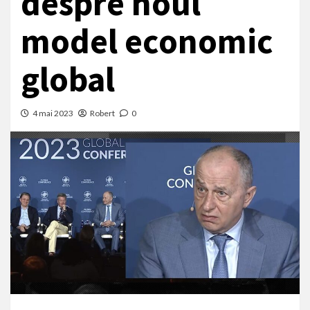
despre noul
model economic
global
4 mai 2023
Robert
0