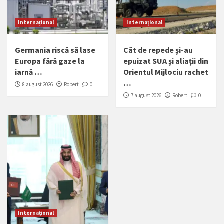
Internațional
Internațional
Germania riscă să lase
Cât de repede și-au
Europa fără gaze la
epuizat SUA și aliații din
iarnă …
Orientul Mijlociu rachet
…
8 august 2026
Robert
0
7 august 2026
Robert
0
Internațional