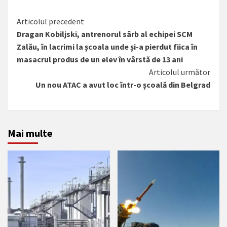
Citește
Articolul precedent
Dragan Kobiljski, antrenorul sârb al echipei SCM
mai
Zalău, în lacrimi la școala unde și-a pierdut fiica în
mult
masacrul produs de un elev în vârstă de 13 ani
Articolul următor
Un nou ATAC a avut loc într-o școală din Belgrad
Mai multe