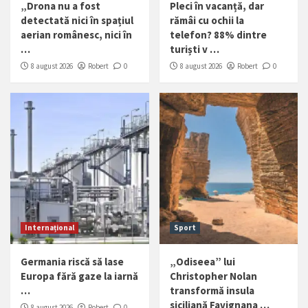
„Drona nu a fost
Pleci în vacanță, dar
detectată nici în spațiul
rămâi cu ochii la
aerian românesc, nici în
telefon? 88% dintre
…
turiști v …
8 august 2026
Robert
0
8 august 2026
Robert
0
Internațional
Sport
Germania riscă să lase
„Odiseea” lui
Europa fără gaze la iarnă
Christopher Nolan
…
transformă insula
siciliană Favignana …
8 august 2026
Robert
0