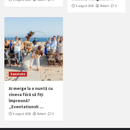
8 august 2026
Robert
0
Sanatate
Ai merge la o nuntă cu
cineva fără să fiți
împreună?
„Eventationsh …
8 august 2026
Robert
0