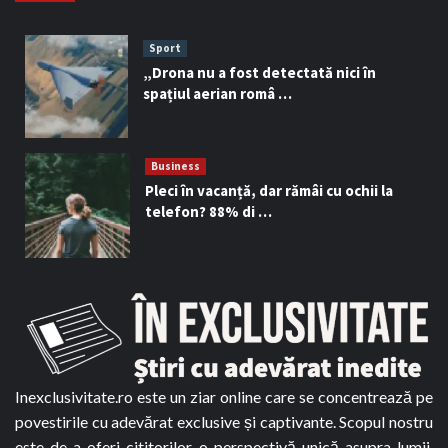
Sport
„Drona nu a fost detectată nici în
spațiul aerian româ …
Business
Pleci în vacanță, dar rămâi cu ochii la
telefon? 88% di …
Inexclusivitate.ro este un ziar online care se concentrează pe
povestirile cu adevărat exclusive și captivante. Scopul nostru
este de a oferi cititorilor o perspectivă unică asupra lumii,