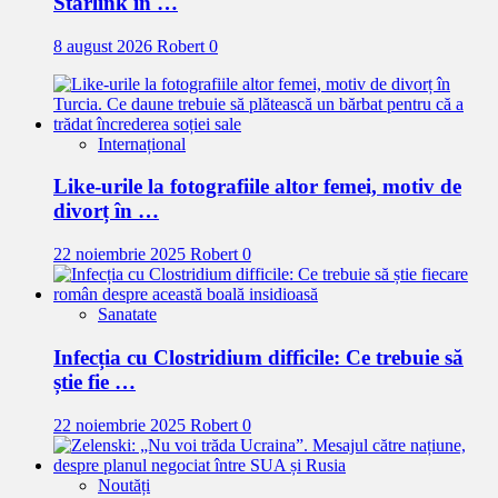
Starlink în …
8 august 2026
Robert
0
Internațional
Like-urile la fotografiile altor femei, motiv de
divorț în …
22 noiembrie 2025
Robert
0
Sanatate
Infecția cu Clostridium difficile: Ce trebuie să
știe fie …
22 noiembrie 2025
Robert
0
Noutăți