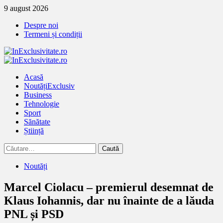
Treci
9 august 2026
la
Despre noi
continut
Termeni și condiții
Primary
Menu
Acasă
Noutăți
Exclusiv
Business
Tehnologie
Sport
Sănătate
Știință
Caută
după:
Noutăți
Marcel Ciolacu – premierul desemnat de
Klaus Iohannis, dar nu înainte de a lăuda
PNL și PSD