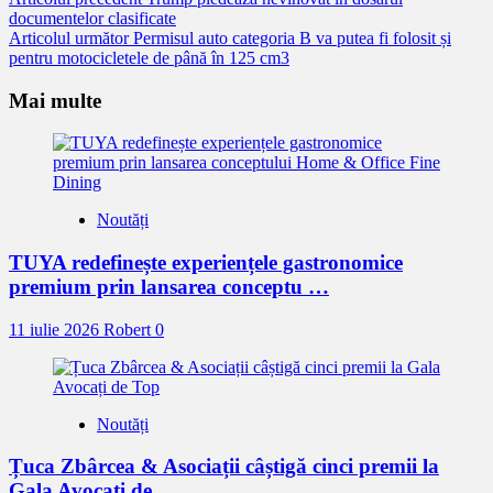
Citește
documentelor clasificate
mai
Articolul următor
Permisul auto categoria B va putea fi folosit și
mult
pentru motocicletele de până în 125 cm3
Mai multe
Noutăți
TUYA redefinește experiențele gastronomice
premium prin lansarea conceptu …
11 iulie 2026
Robert
0
Noutăți
Țuca Zbârcea & Asociații câștigă cinci premii la
Gala Avocați de …