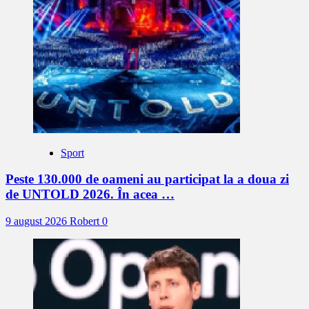
Sport
Peste 130.000 de oameni au participat la a doua zi
de UNTOLD 2026. În acea …
9 august 2026
Robert
0