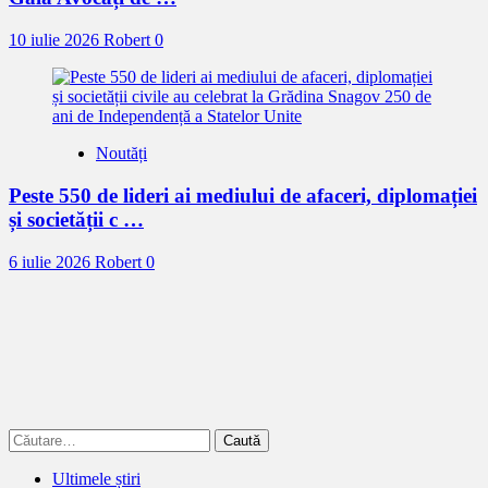
10 iulie 2026
Robert
0
Noutăți
Peste 550 de lideri ai mediului de afaceri, diplomației
și societății c …
6 iulie 2026
Robert
0
Caută
după:
Ultimele știri