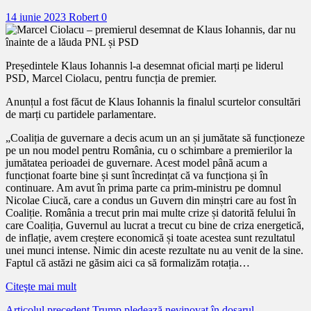
14 iunie 2023
Robert
0
Președintele Klaus Iohannis l-a desemnat oficial marți pe liderul
PSD, Marcel Ciolacu, pentru funcția de premier.
Anunțul a fost făcut de Klaus Iohannis la finalul scurtelor consultări
de marți cu partidele parlamentare.
„Coaliția de guvernare a decis acum un an și jumătate să funcționeze
pe un nou model pentru România, cu o schimbare a premierilor la
jumătatea perioadei de guvernare. Acest model până acum a
funcționat foarte bine și sunt încredințat că va funcționa și în
continuare. Am avut în prima parte ca prim-ministru pe domnul
Nicolae Ciucă, care a condus un Guvern din minștri care au fost în
Coaliție. România a trecut prin mai multe crize și datorită felului în
care Coaliția, Guvernul au lucrat a trecut cu bine de criza energetică,
de inflație, avem creștere economică și toate acestea sunt rezultatul
unei munci intense. Nimic din aceste rezultate nu au venit de la sine.
Faptul că astăzi ne găsim aici ca să formalizăm rotația…
Citeşte mai mult
Articolul precedent
Trump pledează nevinovat în dosarul