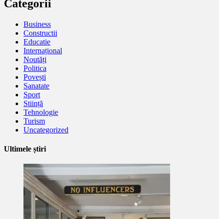
Categorii
Business
Constructii
Educatie
Internațional
Noutăți
Politica
Povești
Sanatate
Sport
Stiință
Tehnologie
Turism
Uncategorized
Ultimele știri