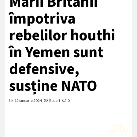
Marii Britanii
împotriva
rebelilor houthi
în Yemen sunt
defensive,
susține NATO
12 ianuarie 2024
Robert
0