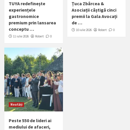
TUYA redefinește
Țuca Zbârcea &
experiențele
Asociații câștigă cinci
gastronomice
premii la Gala Avocați
premium prin lansarea
de …
conceptu …
10 iulie 2026
Robert
0
11 iulie 2026
Robert
0
Noutăți
Peste 550 de lideri ai
mediului de afaceri,