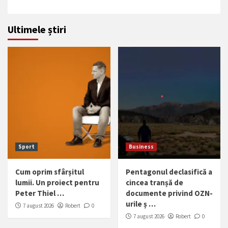
Ultimele știri
Sport
Business
Cum oprim sfârșitul
Pentagonul declasifică a
lumii. Un proiect pentru
cincea tranșă de
Peter Thiel …
documente privind OZN-
urile ș …
7 august 2026
Robert
0
7 august 2026
Robert
0