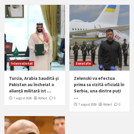
Internațional
Sanatate
Turcia, Arabia Saudită și
Zelenski va efectua
Pakistan au încheiat o
prima sa vizită oficială în
alianță militară ist …
Serbia, una dintre puți
…
7 august 2026
Robert
0
7 august 2026
Robert
0