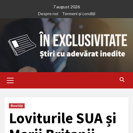
Treci
7 august 2026
la
Despre noi
Termeni și condiții
continut
Primary
Menu
Noutăți
Loviturile SUA și