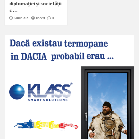
diplomației și societății
c …
6 iulie 2026
Robert
0