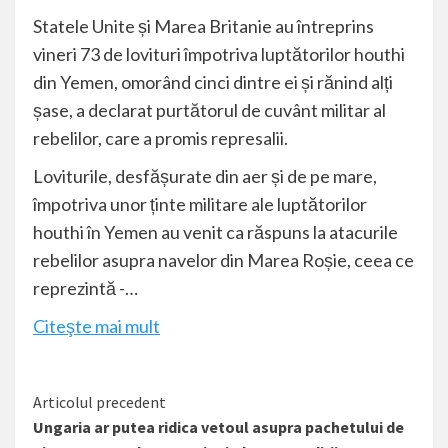
Statele Unite și Marea Britanie au întreprins
vineri 73 de lovituri împotriva luptătorilor houthi
din Yemen, omorând cinci dintre ei și rănind alți
șase, a declarat purtătorul de cuvânt militar al
rebelilor, care a promis represalii.
Loviturile, desfășurate din aer și de pe mare,
împotriva unor ținte militare ale luptătorilor
houthi în Yemen au venit ca răspuns la atacurile
rebelilor asupra navelor din Marea Roșie, ceea ce
reprezintă -…
Citeşte mai mult
Citește
Articolul precedent
Ungaria ar putea ridica vetoul asupra pachetului de
mai