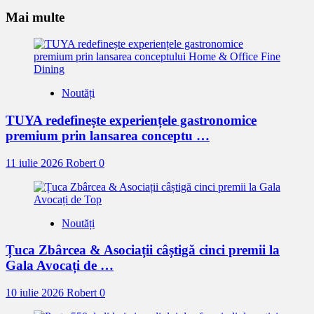
mult
Mai multe
Noutăți
TUYA redefinește experiențele gastronomice
premium prin lansarea conceptu …
11 iulie 2026
Robert
0
Noutăți
Țuca Zbârcea & Asociații câștigă cinci premii la
Gala Avocați de …
10 iulie 2026
Robert
0