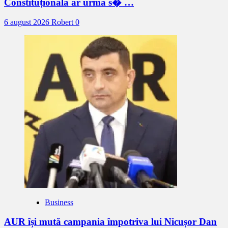
Constituțională ar urma s� …
6 august 2026
Robert
0
Business
AUR își mută campania împotriva lui Nicușor Dan