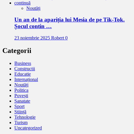
Noutăți
Un an de la apariția lui Mesia de pe Tik-Tok.
Șocul contin …
23 noiembrie 2025
Robert
0
Categorii
Business
Constructii
Educatie
Internațional
Noutăți
Politica
Povești
Sanatate
Sport
Stiință
Tehnologie
Turism
Uncategorized