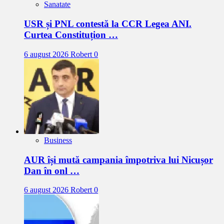
Sanatate
USR și PNL contestă la CCR Legea ANI.
Curtea Constituțion …
6 august 2026
Robert
0
Business
AUR își mută campania împotriva lui Nicușor
Dan în onl …
6 august 2026
Robert
0