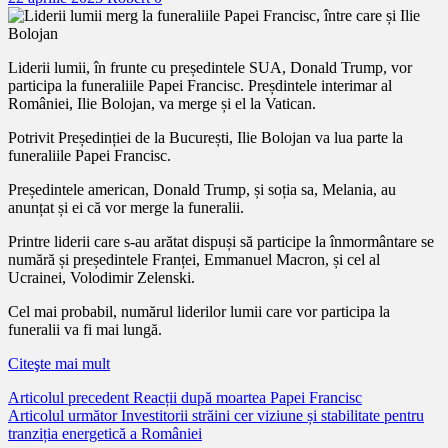
Liderii lumii, în frunte cu președintele SUA, Donald Trump, vor
participa la funeraliile Papei Francisc. Preșdintele interimar al
României, Ilie Bolojan, va merge și el la Vatican.
Potrivit Președinției de la București, Ilie Bolojan va lua parte la
funeraliile Papei Francisc.
Președintele american, Donald Trump, și soția sa, Melania, au
anunțat și ei că vor merge la funeralii.
Printre liderii care s-au arătat dispuși să participe la înmormântare se
numără și președintele Franței, Emmanuel Macron, și cel al
Ucrainei, Volodimir Zelenski.
Cel mai probabil, numărul liderilor lumii care vor participa la
funeralii va fi mai lungă.
Citeşte mai mult
Citește
Articolul precedent
Reacții după moartea Papei Francisc
Articolul următor
Investitorii străini cer viziune și stabilitate pentru
mai
tranziția energetică a României