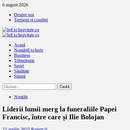
Treci
6 august 2026
la
Despre noi
continut
Termeni și condiții
Primary
Menu
Acasă
Noutăți
Exclusiv
Business
Tehnologie
Sport
Sănătate
Știință
Caută
după:
Noutăți
Liderii lumii merg la funeraliile Papei
Francisc, între care și Ilie Bolojan
22 aprilie 2025
Robert
0