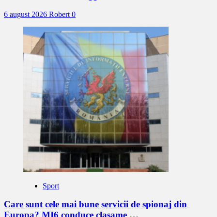
6 august 2026
Robert
0
Sport
Care sunt cele mai bune servicii de spionaj din
Europa? MI6 conduce clasame …