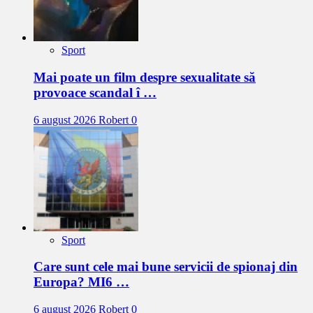
Sport
Mai poate un film despre sexualitate să
provoace scandal î …
6 august 2026
Robert
0
Sport
Care sunt cele mai bune servicii de spionaj din
Europa? MI6 …
6 august 2026
Robert
0