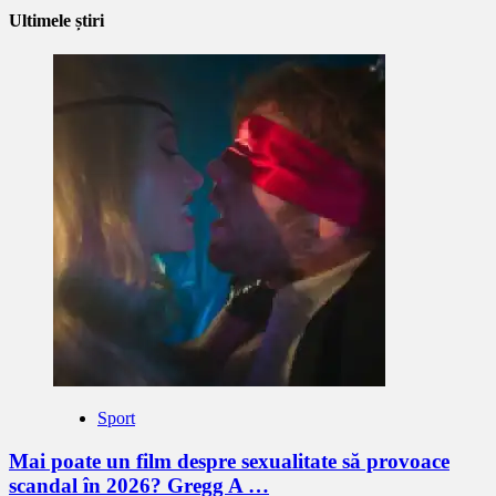
Ultimele știri
Sport
Mai poate un film despre sexualitate să provoace
scandal în 2026? Gregg A …