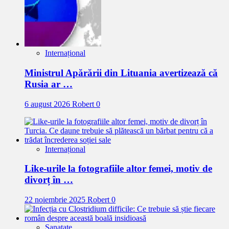
Internațional
Ministrul Apărării din Lituania avertizează că
Rusia ar …
6 august 2026
Robert
0
Internațional
Like-urile la fotografiile altor femei, motiv de
divorț în …
22 noiembrie 2025
Robert
0
Sanatate