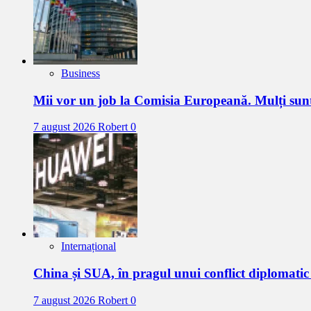
Business
Mii vor un job la Comisia Europeană. Mulți sun
7 august 2026
Robert
0
Internațional
China și SUA, în pragul unui conflict diplomat
7 august 2026
Robert
0