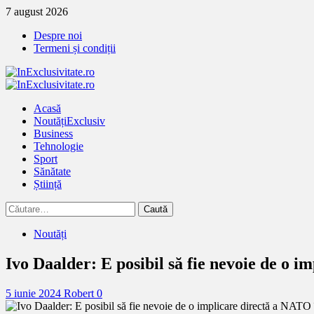
Treci
7 august 2026
la
Despre noi
continut
Termeni și condiții
Primary
Menu
Acasă
Noutăți
Exclusiv
Business
Tehnologie
Sport
Sănătate
Știință
Caută
după:
Noutăți
Ivo Daalder: E posibil să fie nevoie de o 
5 iunie 2024
Robert
0