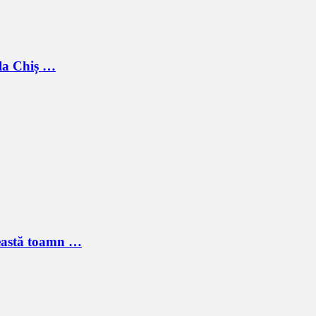
 la Chiș …
ceastă toamn …