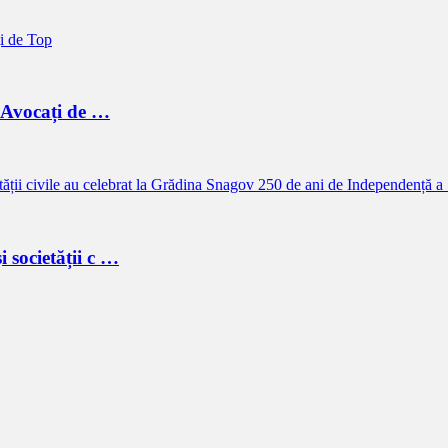
a Avocați de …
i societății c …