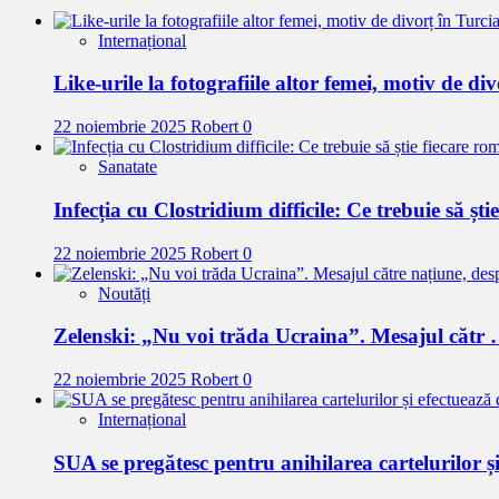
Internațional
Like-urile la fotografiile altor femei, motiv de di
22 noiembrie 2025
Robert
0
Sanatate
Infecția cu Clostridium difficile: Ce trebuie să ști
22 noiembrie 2025
Robert
0
Noutăți
Zelenski: „Nu voi trăda Ucraina”. Mesajul cătr
22 noiembrie 2025
Robert
0
Internațional
SUA se pregătesc pentru anihilarea cartelurilor ș