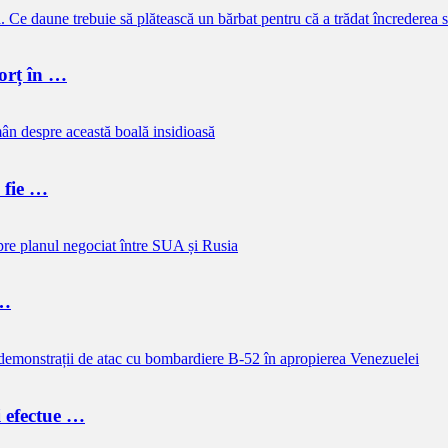
vorț în …
e fie …
 …
i efectue …