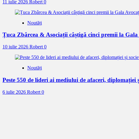
11 iulie 2026
Robert
0
Noutăți
Țuca Zbârcea & Asociații câștigă cinci premii la Gal
10 iulie 2026
Robert
0
Noutăți
Peste 550 de lideri ai mediului de afaceri, diplomației ș
6 iulie 2026
Robert
0