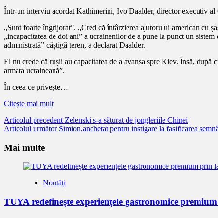
Într-un interviu acordat Kathimerini, Ivo Daalder, director executiv 
„Sunt foarte îngrijorat”. „Cred că întârzierea ajutorului american cu șa
„incapacitatea de doi ani” a ucrainenilor de a pune la punct un sistem d
administrată” câștigă teren, a declarat Daalder.
El nu crede că rușii au capacitatea de a avansa spre Kiev. Însă, după cu
armata ucraineană”.
În ceea ce privește…
Citeşte mai mult
Citește
Articolul precedent
Zelenski s-a săturat de jongleriile Chinei
Articolul următor
Simion,anchetat pentru instigare la fasificarea semn
mai
mult
Mai multe
Noutăți
TUYA redefinește experiențele gastronomice premium