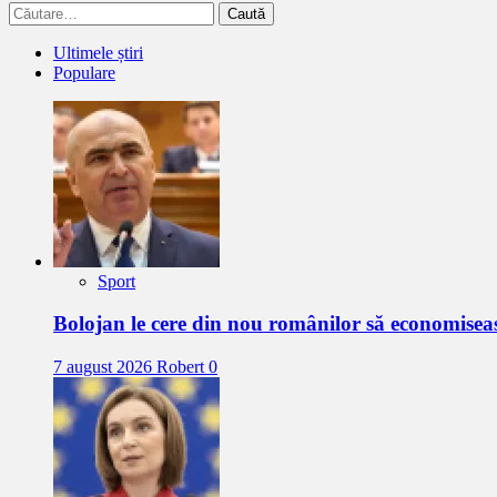
Caută
după:
Ultimele știri
Populare
Sport
Bolojan le cere din nou românilor să economisea
7 august 2026
Robert
0