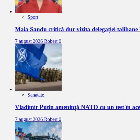
Sport
Maia Sandu critică dur vizita delegației talibane
7 august 2026
Robert
0
Sanatate
Vladimir Putin amenință NATO cu un test în a
7 august 2026
Robert
0