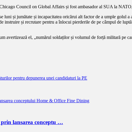
al Chicago Council on Global Affairs și fost ambasador al SUA la NATO, 
se luni și jumătate și incapacitatea oricărui alt factor de a umple golul 
e instruire și recrutare pentru a înlocui pierderile de pe câmpul de luptă
m avertizează el, „numărul soldaților și volumul de forță militară pe care
ăturilor pentru depunerea unei candidaturi la PE
 prin lansarea conceptu …