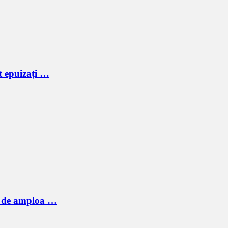
t epuizați …
ic de amploa …