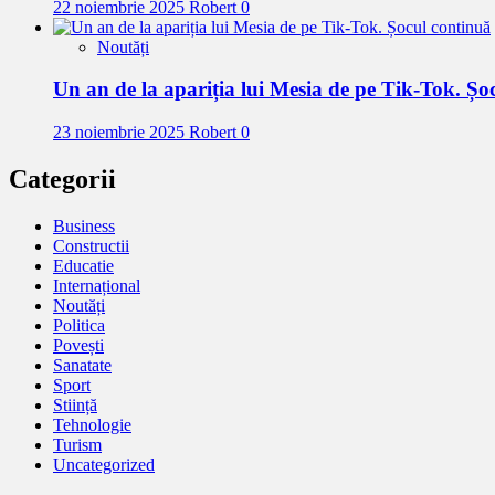
22 noiembrie 2025
Robert
0
Noutăți
Un an de la apariția lui Mesia de pe Tik-Tok. Șo
23 noiembrie 2025
Robert
0
Categorii
Business
Constructii
Educatie
Internațional
Noutăți
Politica
Povești
Sanatate
Sport
Stiință
Tehnologie
Turism
Uncategorized