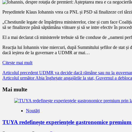
Președintele Klaus Iohannis vrea ca PNL și PSD să finalizeze cel târzi
„Chestiunile legate de împărțirea ministerelor, cine și cum face Coaliția
să se finalizeze până săptămâna viitoare și să se intre efectiv în proced
El a mai declarat că ministerele trebuie să fie conduse de „oameni per
Reacția lui Iohannis vine miercuri, după Summitului șefilor de stat și 
dacă ieșirea de la guvernare a UDMR ar mai…
Citeşte mai mult
Citește
Articolul precedent
UDMR va decide dacă rămâne sau nu la guvernare
Articolul următor
Abia înghețate angajările la stat, Guvernul a debloc
mai
mult
Mai multe
Noutăți
TUYA redefinește experiențele gastronomice premium