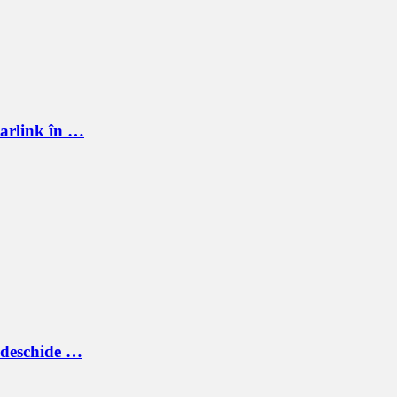
tarlink în …
redeschide …