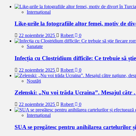
Internațional
Like-urile la fotografiile altor femei, motiv de di
22 noiembrie 2025
Robert
0
Sanatate
Infecția cu Clostridium difficile: Ce trebuie să ști
22 noiembrie 2025
Robert
0
Noutăți
Zelenski: „Nu voi trăda Ucraina”. Mesajul cătr
22 noiembrie 2025
Robert
0
Internațional
SUA se pregătesc pentru anihilarea cartelurilor ș