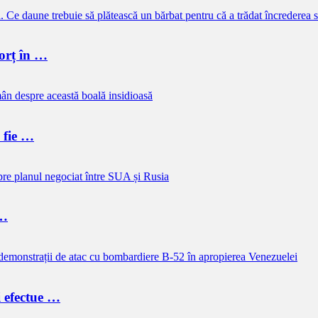
vorț în …
e fie …
 …
i efectue …