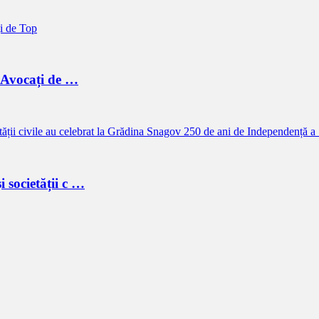
a Avocați de …
i societății c …