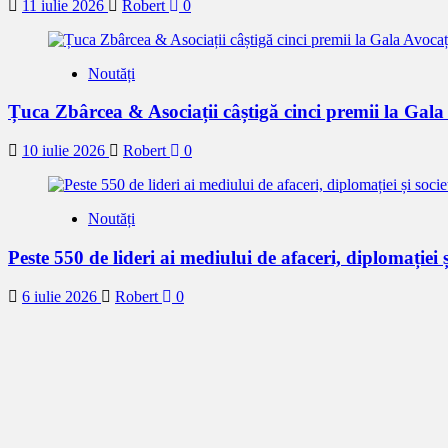
11 iulie 2026
Robert
0
Noutăți
Țuca Zbârcea & Asociații câștigă cinci premii la Gal
10 iulie 2026
Robert
0
Noutăți
Peste 550 de lideri ai mediului de afaceri, diplomației ș
6 iulie 2026
Robert
0