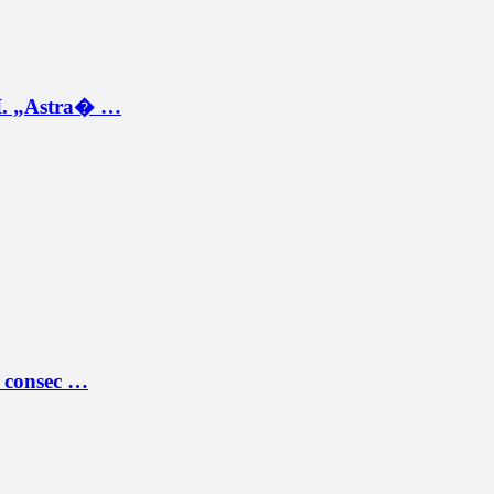
.I. „Astra� …
ă consec …