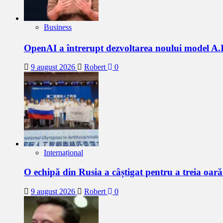
Business
OpenAI a întrerupt dezvoltarea noului model A
9 august 2026
Robert
0
Internațional
O echipă din Rusia a câștigat pentru a treia oar
9 august 2026
Robert
0