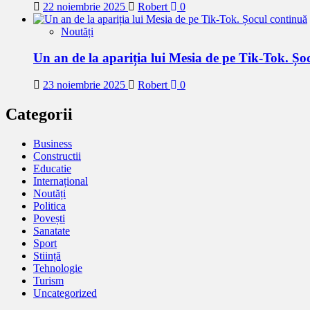
22 noiembrie 2025
Robert
0
Noutăți
Un an de la apariția lui Mesia de pe Tik-Tok. Șo
23 noiembrie 2025
Robert
0
Categorii
Business
Constructii
Educatie
Internațional
Noutăți
Politica
Povești
Sanatate
Sport
Stiință
Tehnologie
Turism
Uncategorized