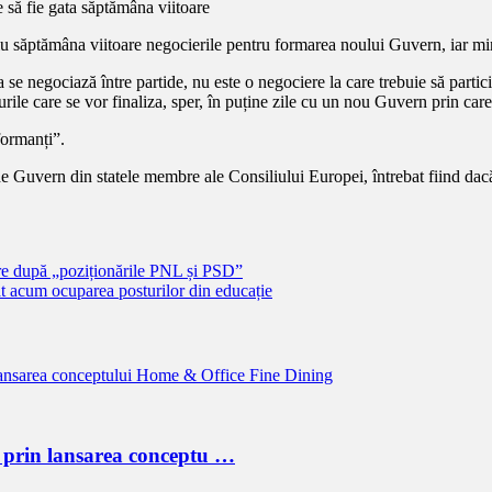
u săptămâna viitoare negocierile pentru formarea noului Guvern, iar min
 se negociază între partide, nu este o negociere la care trebuie să partic
urile care se vor finaliza, sper, în puține zile cu un nou Guvern prin car
formanți”.
de Guvern din statele membre ale Consiliului Europei, întrebat fiind dac
 după „poziționările PNL și PSD”
at acum ocuparea posturilor din educație
 prin lansarea conceptu …