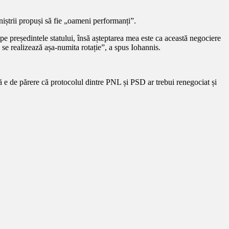
iștrii propuși să fie „oameni performanți”.
ipe președintele statului, însă așteptarea mea este ca această negociere
e se realizează așa-numita rotație”, a spus Iohannis.
ă e de părere că protocolul dintre PNL și PSD ar trebui renegociat și