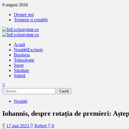
Treci
9 august 2026
la
Despre noi
continut
Termeni și condiții
Primary
Menu
Acasă
Noutăți
Exclusiv
Business
Tehnologie
Sport
Sănătate
Știință
Caută
după:
Noutăți
Iohannis, despre rotația de premieri: Aștep
17 mai 2023
Robert
0