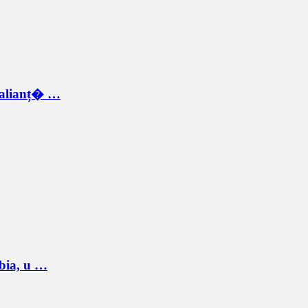
o alianț� …
rbia, u …