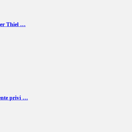
ter Thiel …
ente privi …