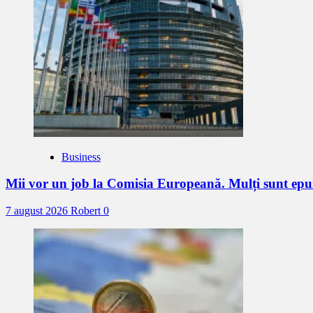
Business
Mii vor un job la Comisia Europeană. Mulți sunt epu
7 august 2026
Robert
0