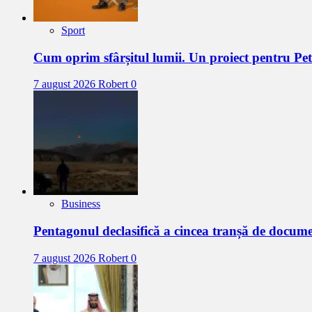
Sport
Cum oprim sfârșitul lumii. Un proiect pentru Pe
7 august 2026
Robert
0
Business
Pentagonul declasifică a cincea tranșă de docum
7 august 2026
Robert
0