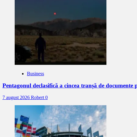
Business
Pentagonul declasifică a cincea tranșă de documente
7 august 2026
Robert
0