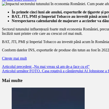
În primele cinci luni ale anului, exporturile de țigarete și p
BAT, JTI, PMI și Imperial Tobacco au investit până acum în
Nerespectarea calendarului de majorare a accizelor va dăun
Sectorul tutunului influențează foarte mult economia României, precum 
încălzit sunt printre cele care au crescut cel mai mult.
BAT, JTI, PMI și Imperial Tobacco au investit până acum în România c
Conform datelor INS, exporturile de produse din tutun au fost în 2022
Citeşte mai mult
Citește
Articolul precedent
„Nu mai vreau să am de-a face cu el”
Articolul următor
FOTO. Casa rotativă a cântărețului Al Johnstone a fo
mai
mult
Mai multe