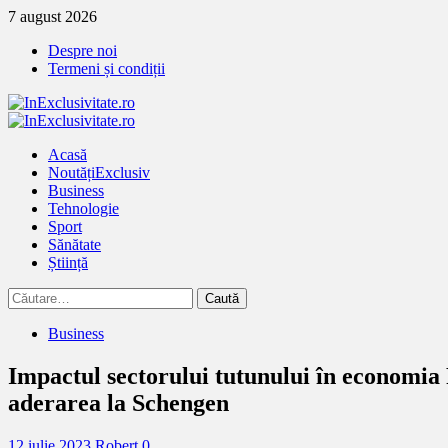
Treci
7 august 2026
la
Despre noi
continut
Termeni și condiții
Primary
Menu
Acasă
Noutăți
Exclusiv
Business
Tehnologie
Sport
Sănătate
Știință
Caută
după:
Business
Impactul sectorului tutunului în economia
aderarea la Schengen
12 iulie 2023
Robert
0