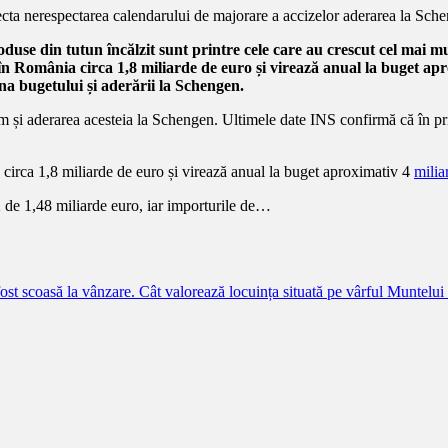
roduse din tutun încălzit sunt printre cele care au crescut cel mai mu
 România circa 1,8 miliarde de euro și virează anual la buget apr
a bugetului și aderării la Schengen.
și aderarea acesteia la Schengen. Ultimele date INS confirmă că în prime
irca 1,8 miliarde de euro și virează anual la buget aproximativ 4
milia
 de 1,48 miliarde euro, iar importurile de…
st scoasă la vânzare. Cât valorează locuința situată pe vârful Muntelu