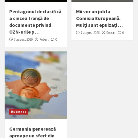
Pentagonul declasifică
Mii vor un job la
a cincea tranșă de
Comisia Europeană.
documente privind
Mulți sunt epuizați …
OZN-urile ș …
7 august 2026
Robert
0
7 august 2026
Robert
0
Business
Germania generează
aproape un sfert din