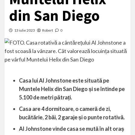
din San Diego
13 iulie 2023
Robert
0
Casa lui Al Johnstone este situată pe
Muntele Helix din San Diego și se întinde pe
5.100 de metri pătrați.
Casa are 4 dormitoare, o cameră de zi,
bucătărie, 2 băi, 2 garaje și o punte rotativă.
Al Johnstone vinde casa se mută în alt oraș