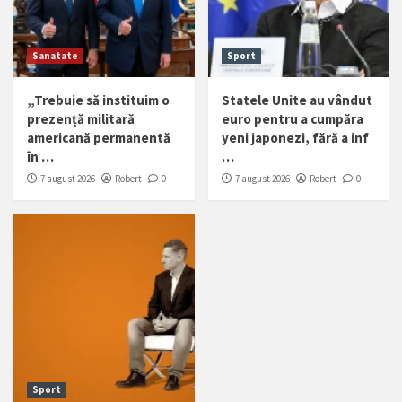
Sanatate
Sport
„Trebuie să instituim o
Statele Unite au vândut
prezență militară
euro pentru a cumpăra
americană permanentă
yeni japonezi, fără a inf
în …
…
7 august 2026
Robert
0
7 august 2026
Robert
0
Sport