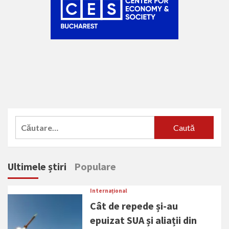
Caută
după:
Ultimele știri
Populare
Internațional
Cât de repede și-au
epuizat SUA și aliații din