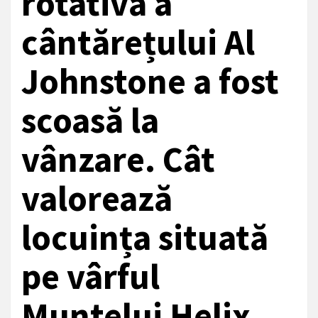
rotativă a
cântărețului Al
Johnstone a fost
scoasă la
vânzare. Cât
valorează
locuința situată
pe vârful
Muntelui Helix