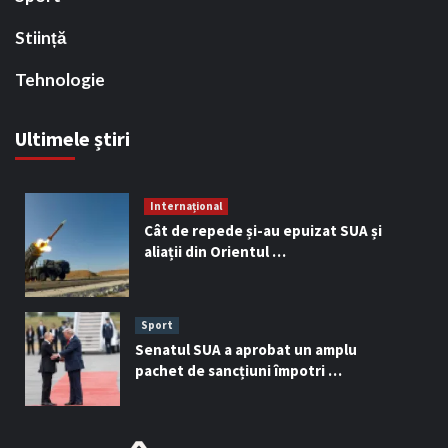
Stiință
Tehnologie
Ultimele știri
Internațional
Cât de repede și-au epuizat SUA și
aliații din Orientul …
Sport
Senatul SUA a aprobat un amplu
pachet de sancțiuni împotri …