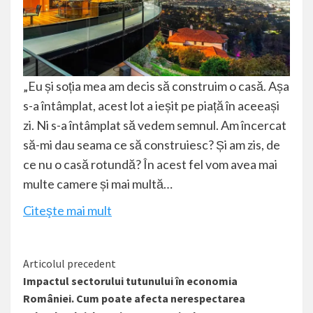
„Eu și soția mea am decis să construim o casă. Așa
s-a întâmplat, acest lot a ieșit pe piață în aceeași
zi. Ni s-a întâmplat să vedem semnul. Am încercat
să-mi dau seama ce să construiesc? Și am zis, de
ce nu o casă rotundă? În acest fel vom avea mai
multe camere și mai multă…
Citeşte mai mult
Citește
Articolul precedent
Impactul sectorului tutunului în economia
mai
României. Cum poate afecta nerespectarea
mult