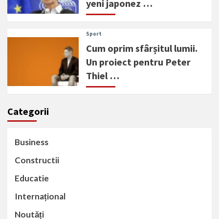
yeni japonez …
Sport
Cum oprim sfârșitul lumii.
Un proiect pentru Peter
Thiel …
Categorii
Business
Constructii
Educatie
Internațional
Noutăți