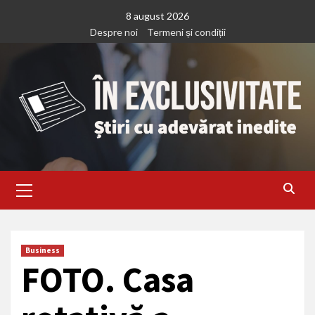
Treci
8 august 2026
la
Despre noi
Termeni și condiții
continut
Primary
Menu
Business
FOTO. Casa