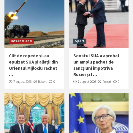
Internațional
Sport
Cât de repede și-au
Senatul SUA a aprobat
epuizat SUA și aliații din
un amplu pachet de
Orientul Mijlociu rachet
sancțiuni împotriva
…
Rusiei și I …
7 august 2026
Robert
0
7 august 2026
Robert
0