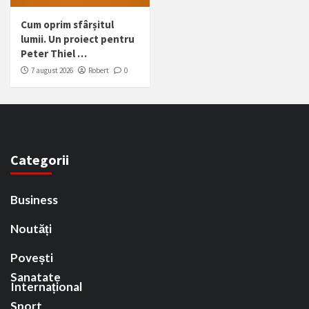
Cum oprim sfârșitul
lumii. Un proiect pentru
Peter Thiel …
7 august 2026
Robert
0
Categorii
Business
Noutăți
Povești
Sanatate
Internațional
Sport