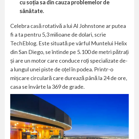
cu soția sa din cauza problemelor de
sănătate.
Celebra
casă
rotativă a lui Al Johnstone ar putea
fi a ta pentru 5,3 milioane de dolari, scrie
TechEblog
. Este situată pe vârful Muntelui Helix
din San Diego, se întinde pe 5.100 de metri pătrați
și are un motor care conduce roți specializate de-
a lungul unei piste de oțel în podea. Printr-o
mișcare circulară care durează până la 24 de ore,
casa se învârte la 369 de grade.