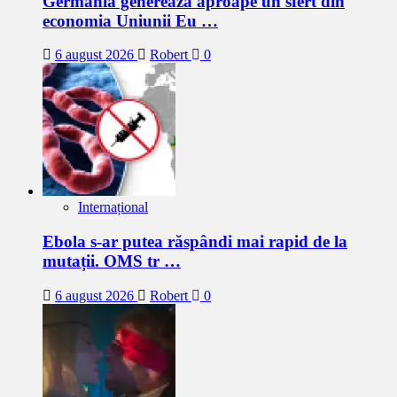
Germania generează aproape un sfert din
economia Uniunii Eu …
6 august 2026
Robert
0
Internațional
Ebola s-ar putea răspândi mai rapid de la
mutații. OMS tr …
6 august 2026
Robert
0