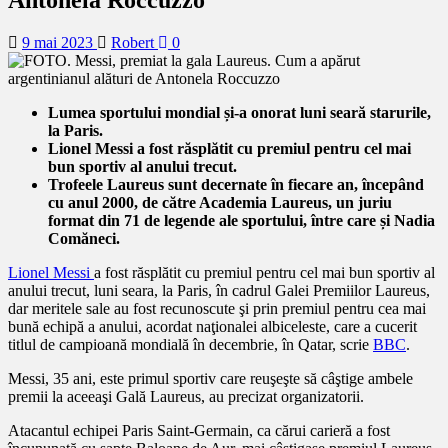
9 mai 2023
Robert
0
Lumea sportului mondial și-a onorat luni seară starurile,
la Paris.
Lionel Messi a fost răsplătit cu premiul pentru cel mai
bun sportiv al anului trecut.
Trofeele Laureus sunt decernate în fiecare an, începând
cu anul 2000, de către Academia Laureus, un juriu
format din 71 de legende ale sportului, între care și Nadia
Comăneci.
Lionel Messi
a fost răsplătit cu premiul pentru cel mai bun sportiv al
anului trecut, luni seara, la Paris, în cadrul Galei Premiilor Laureus,
dar meritele sale au fost recunoscute şi prin premiul pentru cea mai
bună echipă a anului, acordat naţionalei albiceleste, care a cucerit
titlul de campioană mondială în decembrie, în Qatar, scrie
BBC
.
Messi, 35 ani, este primul sportiv care reuşeşte să câştige ambele
premii la aceeaşi Gală Laureus, au precizat organizatorii.
Atacantul echipei Paris Saint-Germain, ca cărui carieră a fost