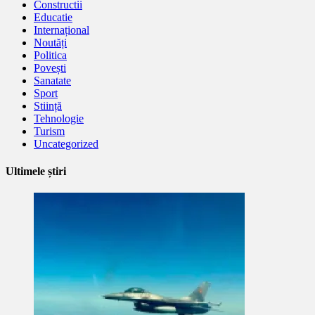
Constructii
Educatie
Internațional
Noutăți
Politica
Povești
Sanatate
Sport
Stiință
Tehnologie
Turism
Uncategorized
Ultimele știri