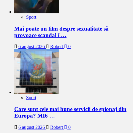
Sport
Mai poate un film despre sexualitate să
provoace scandal î …
6 august 2026
Robert
0
Sport
Care sunt cele mai bune servicii de spionaj din
Europa? MI6 …
6 august 2026
Robert
0