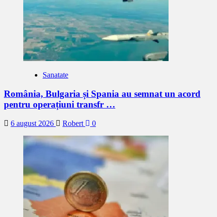
Sanatate
România, Bulgaria și Spania au semnat un acord
pentru operațiuni transfr …
6 august 2026
Robert
0