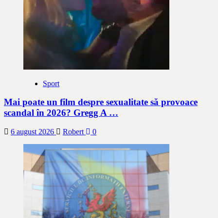
Sport
Mai poate un film despre sexualitate să provoace
scandal în 2026? Gregg A …
6 august 2026
Robert
0