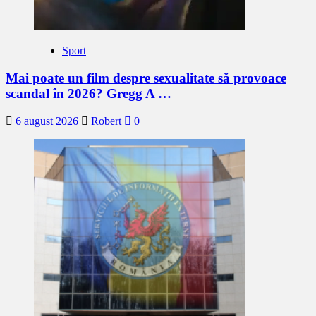
Sport
Mai poate un film despre sexualitate să provoace
scandal în 2026? Gregg A …
6 august 2026
Robert
0