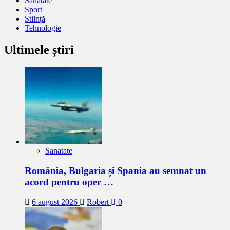
Sanatate
Sport
Stiință
Tehnologie
Ultimele știri
Sanatate
România, Bulgaria și Spania au semnat un
acord pentru oper …
6 august 2026
Robert
0