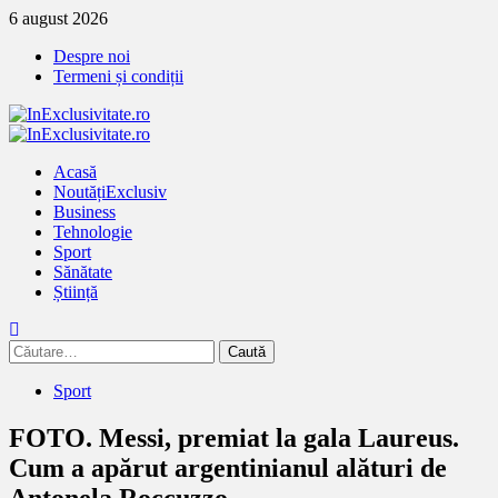
Treci
6 august 2026
la
Despre noi
continut
Termeni și condiții
Primary
Menu
Acasă
Noutăți
Exclusiv
Business
Tehnologie
Sport
Sănătate
Știință
Caută
după:
Sport
FOTO. Messi, premiat la gala Laureus.
Cum a apărut argentinianul alături de
Antonela Roccuzzo