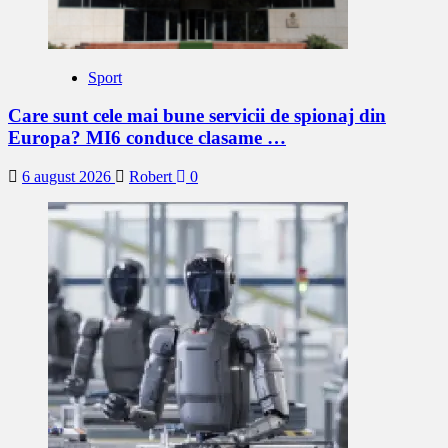
Sport
Care sunt cele mai bune servicii de spionaj din
Europa? MI6 conduce clasame …
6 august 2026
Robert
0