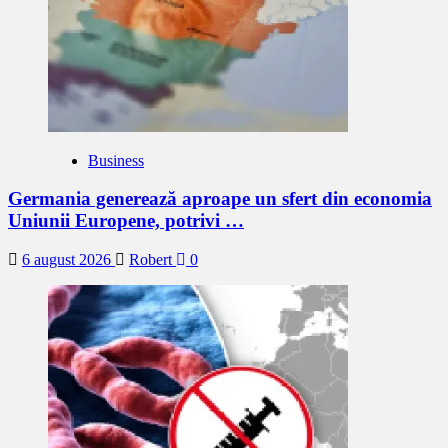
Business
Germania generează aproape un sfert din economia
Uniunii Europene, potrivi …
6 august 2026
Robert
0