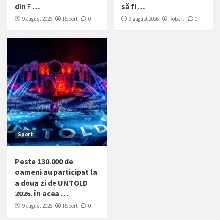
din F …
să fi …
9 august 2026
Robert
0
9 august 2026
Robert
0
Sport
Peste 130.000 de
oameni au participat la
a doua zi de UNTOLD
2026. În acea …
9 august 2026
Robert
0