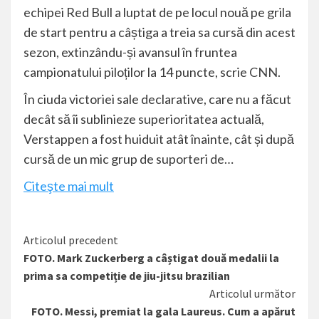
echipei Red Bull a luptat de pe locul nouă pe grila
de start pentru a câștiga a treia sa cursă din acest
sezon, extinzându-și avansul în fruntea
campionatului piloților la 14 puncte, scrie
CNN
.
În ciuda victoriei sale declarative, care nu a făcut
decât să îi sublinieze superioritatea actuală,
Verstappen a fost huiduit atât înainte, cât și după
cursă de un mic grup de suporteri de…
Citeşte mai mult
Citește
Articolul precedent
FOTO. Mark Zuckerberg a câștigat două medalii la
mai
prima sa competiție de jiu-jitsu brazilian
mult
Articolul următor
FOTO. Messi, premiat la gala Laureus. Cum a apărut