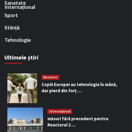
Sanatate
Internațional
Sport
Stiință
Tehnologie
Ultimele știri
Business
Copiii Europei au tehnologia în mână,
dar pierd din forț …
Internațional
măsuri fără precedent pentru
Reactorul 2 …