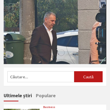
Caută
după:
Ultimele știri
Populare
Business