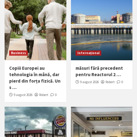
Business
Internațional
Copiii Europei au
măsuri fără precedent
tehnologia în mână, dar
pentru Reactorul 2 …
pierd din forța fizică. Un
9 august 2026
Robert
0
s …
9 august 2026
Robert
0