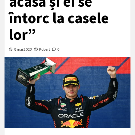
acasă și ei se
întorc la casele
lor”
8 mai 2023
Robert
0