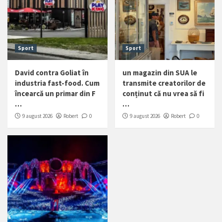
Sport
Sport
David contra Goliat în
un magazin din SUA le
industria fast-food. Cum
transmite creatorilor de
încearcă un primar din F
conținut că nu vrea să fi
…
…
9 august 2026
Robert
0
9 august 2026
Robert
0