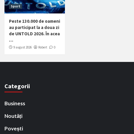
Sport
Peste 130.000 de oameni
au participat la a doua zi
de UNTOLD 2026. În acea
…
9 august 2026
Robert
0
Categorii
Business
Noutăți
Povești