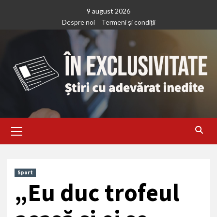
Treci
9 august 2026
la
Despre noi
Termeni și condiții
continut
Primary
Menu
Sport
„Eu duc trofeul