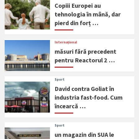
Copiii Europei au
tehnologia în mână, dar
pierd din forț …
Internațional
măsuri fără precedent
pentru Reactorul 2 …
Sport
David contra Goliat în
industria fast-food. Cum
încearcă …
Sport
un magazin din SUA le