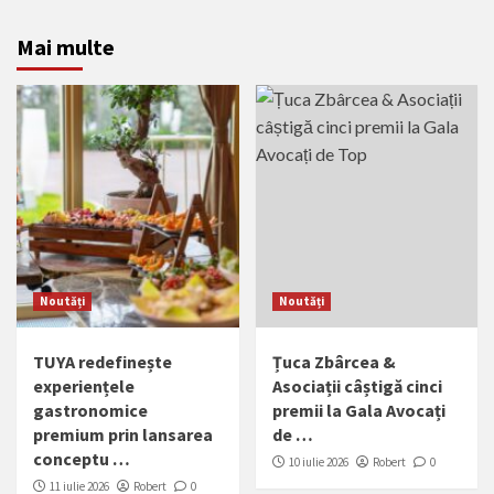
Mai multe
Noutăți
Noutăți
TUYA redefinește
Țuca Zbârcea &
experiențele
Asociații câștigă cinci
gastronomice
premii la Gala Avocați
premium prin lansarea
de …
conceptu …
10 iulie 2026
Robert
0
11 iulie 2026
Robert
0