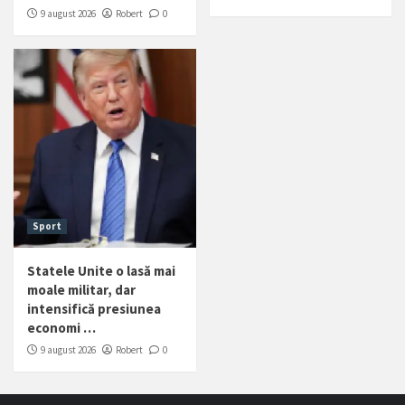
9 august 2026
Robert
0
Sport
Statele Unite o lasă mai
moale militar, dar
intensifică presiunea
economi …
9 august 2026
Robert
0