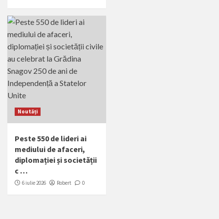
Noutăți
Peste 550 de lideri ai
mediului de afaceri,
diplomației și societății
c …
6 iulie 2026
Robert
0