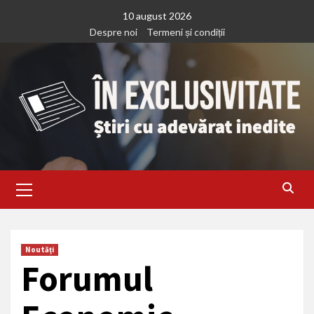
Treci
10 august 2026
la
Despre noi
Termeni și condiții
continut
Primary
Menu
Noutăți
Forumul