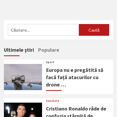
Caută
după:
Ultimele știri
Populare
Sport
Europa nu e pregătită să
facă față atacurilor cu
drone …
Sanatate
Cristiano Ronaldo râde de
confuzia stârnită de