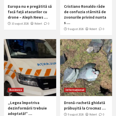
Europa nu e pregătită să
Cristiano Ronaldo râde
facă față atacurilor cu
de confuzia stârnită de
drone – Aleph News …
zvonurile privind nunta
s …
10 august 2026
Robert
0
9 august 2026
Robert
0
Business
Internațional
„Legea împotriva
Dronă-rachetă ghidată
dezinformării trebuie
prăbușită la Crocmaz …
adoptată!” …
9 august 2026
Robert
0