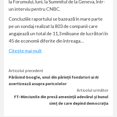
la Forumului, luni, la Summitul de la Geneva, într-
un interviu pentru
CNBC
.
Concluziile raportului se bazează în mare parte
pe un sondaj realizat la 803 de companii care
angajează un total de 11,3 milioane de lucrători în
45 de economii diferite din întreaga…
Citeşte mai mult
Citește
Articolul precedent
Părăsind Google, unul din părinții fondatori ai AI
mai
avertizează asupra pericolelor
mult
Articolul următor
FT: Minciunile din presă amenință adevărul și bunul
simț de care depind democrația