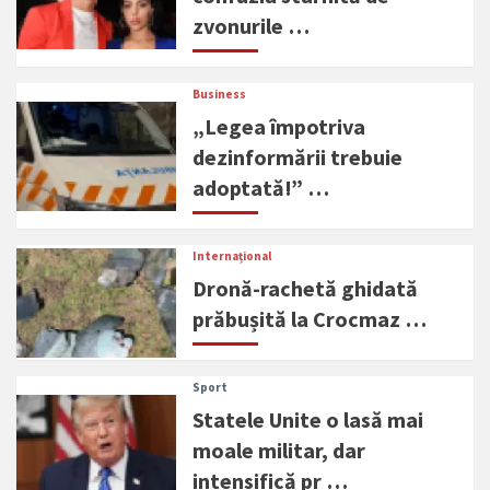
zvonurile …
Business
„Legea împotriva
dezinformării trebuie
adoptată!” …
Internațional
Dronă-rachetă ghidată
prăbușită la Crocmaz …
Sport
Statele Unite o lasă mai
moale militar, dar
intensifică pr …