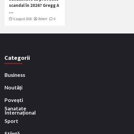
scandal în 2026? Gregg A
…
6 august 2026
Robert
0
Categorii
Business
Noutăți
Povești
Sanatate
Internațional
Sport
Stiință