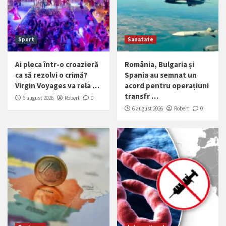
Sport
Sanatate
Ai pleca într-o croazieră
România, Bulgaria și
ca să rezolvi o crimă?
Spania au semnat un
Virgin Voyages va rela …
acord pentru operațiuni
transfr …
6 august 2026
Robert
0
6 august 2026
Robert
0