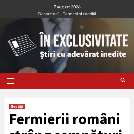
Treci
7 august 2026
la
Despre noi
Termeni și condiții
continut
Primary
Menu
Noutăți
Fermierii români