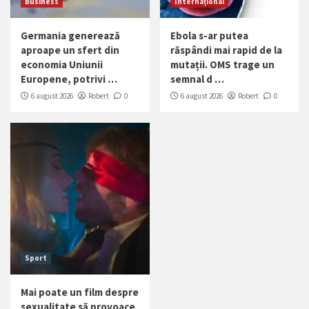
Business
Internațional
Germania generează
Ebola s-ar putea
aproape un sfert din
răspândi mai rapid de la
economia Uniunii
mutații. OMS trage un
Europene, potrivi …
semnal d …
6 august 2026
Robert
0
6 august 2026
Robert
0
Sport
Mai poate un film despre
sexualitate să provoace