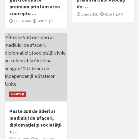
premium prin lansarea
de …
conceptu …
10 iulie 2026
Robert
0
11 iulie 2026
Robert
0
Noutăți
Peste 550 de lideri ai
mediului de afaceri,
diplomației și societății
c …