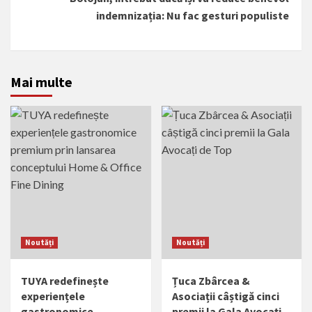
indemnizația: Nu fac gesturi populiste
Mai multe
Noutăți
Noutăți
TUYA redefinește
Țuca Zbârcea &
experiențele
Asociații câștigă cinci
gastronomice
premii la Gala Avocați