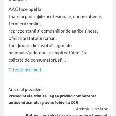
AAC face apel la
toate organizațiile profesionale, cooperativele,
fermierii români,
reprezentanți ai companiilor de agribusiness,
oficiali ai statului român,
funcționari din instituții agricole
naționale/județene și simpli cetățeni, în
calitate de consumatori, să…
Citeşte mai mult
Citește
Articolul precedent
Președintele trimite Legea privind combaterea
mai
antisemitismului și xenofobiei la CCR
mult
Articolul următor
Bolojan, întrebat dacă își va reduce benevol