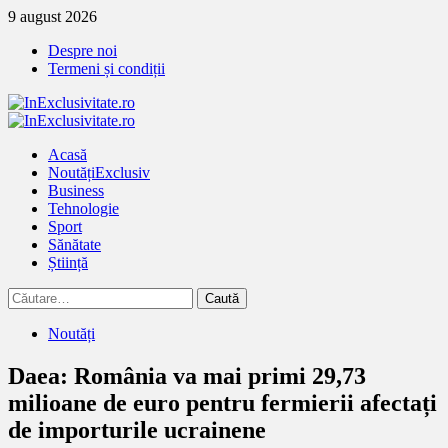
Treci
9 august 2026
la
Despre noi
continut
Termeni și condiții
Primary
Menu
Acasă
Noutăți
Exclusiv
Business
Tehnologie
Sport
Sănătate
Știință
Caută
după:
Noutăți
Daea: România va mai primi 29,73
milioane de euro pentru fermierii afectați
de importurile ucrainene