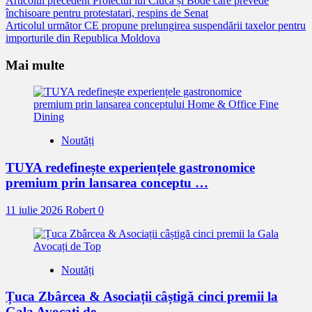
Citește
Articolul precedent
Proiectul lui Ciucă și Bode care prevede
închisoare pentru protestatari, respins de Senat
mai
Articolul următor
CE propune prelungirea suspendării taxelor pentru
mult
importurile din Republica Moldova
Mai multe
Noutăți
TUYA redefinește experiențele gastronomice
premium prin lansarea conceptu …
11 iulie 2026
Robert
0
Noutăți
Țuca Zbârcea & Asociații câștigă cinci premii la
Gala Avocați de …