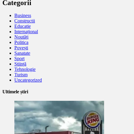
Categorii
Business
Constructii
Educatie
Internațional
Noutăți
Politica
Povești
Sanatate
Sport
Stiință
Tehnologie
Turism
Uncategorized
Ultimele știri