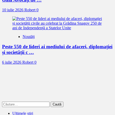
10 iulie 2026
Robert
0
Noutăți
Peste 550 de lideri ai mediului de afaceri, diplomației
și societății c …
6 iulie 2026
Robert
0
Caută
după:
Ultimele știri