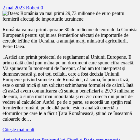
2 mai 2023
Robert
0
România va mai primi aproape 30 de milioane de euro de la Comisia
Europeană pentru spijinirea fermierilor afectați de importurile de
cereale ieftine din Ucraina, a anunțat marți ministrul agriculturii,
Petre Daea.
„Astăzi am primit proiectul de regulament al Uniunii Europene. E
prima dată când pun mâna pe un document care spune cifra exactă.
Vă spuneam în momentul de început, când am tot interpretat și
dumneavoastră și noi toți ceilalți, care a fost decizia Uniunii
Europene privind sumele date României, că suma, în prima fază,
este o sumă mică și am solicitat schimbarea formulei de calcul. Iată
că astăzi avem comunicarea că suntem beneficiari a 29,73 milioane
de euro, o sumă mult mai importantă și eu zic corectă din punct de
vedere al calculelor. Astfel, pe de o parte, se acordă un sprijin real
fermierilor români, pe de altă parte, este o analiză corectă a
eforturilor pe care le-a făcut Țara Românească, știind ce înseamnă
culoarele de…
Citeşte mai mult