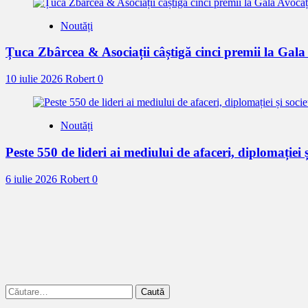
Noutăți
Țuca Zbârcea & Asociații câștigă cinci premii la Gal
10 iulie 2026
Robert
0
Noutăți
Peste 550 de lideri ai mediului de afaceri, diplomației ș
6 iulie 2026
Robert
0
Caută
după: