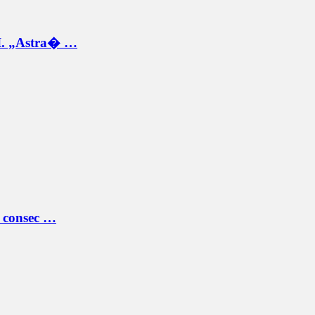
.I. „Astra� …
ă consec …