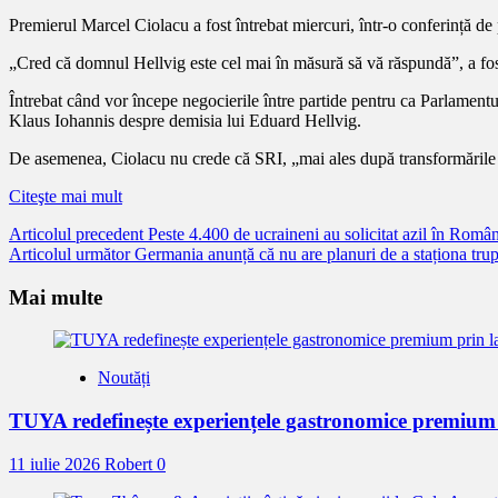
Premierul Marcel Ciolacu a fost întrebat miercuri, într-o conferință de p
„Cred că domnul Hellvig este cel mai în măsură să vă răspundă”, a fos
Întrebat când vor începe negocierile între partide pentru ca Parlament
Klaus Iohannis despre demisia lui Eduard Hellvig.
De asemenea, Ciolacu nu crede că SRI, „mai ales după transformările di
Citeşte mai mult
Citește
Articolul precedent
Peste 4.400 de ucraineni au solicitat azil în Român
Articolul următor
Germania anunță că nu are planuri de a staționa tr
mai
mult
Mai multe
Noutăți
TUYA redefinește experiențele gastronomice premium
11 iulie 2026
Robert
0