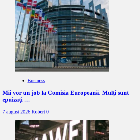
Business
Mii vor un job la Comisia Europeană. Mulți sunt
epuizați …
7 august 2026
Robert
0