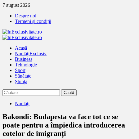
Treci
7 august 2026
la
Despre noi
continut
Termeni și condiții
Primary
Menu
Acasă
Noutăți
Exclusiv
Business
Tehnologie
Sport
Sănătate
Știință
Caută
după:
Noutăți
Bakondi: Budapesta va face tot ce se
poate pentru a împiedica introducerea
cotelor de imigranți