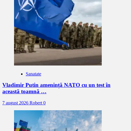
Sanatate
Vladimir Putin amenință NATO cu un test în
această toamnă …
7 august 2026
Robert
0