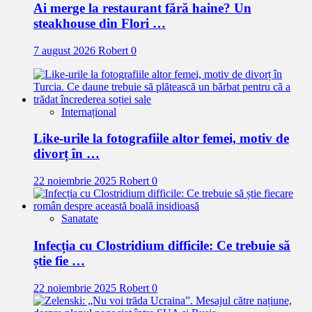
Ai merge la restaurant fără haine? Un
steakhouse din Flori …
7 august 2026
Robert
0
Internațional
Like-urile la fotografiile altor femei, motiv de
divorț în …
22 noiembrie 2025
Robert
0
Sanatate
Infecția cu Clostridium difficile: Ce trebuie să
știe fie …
22 noiembrie 2025
Robert
0