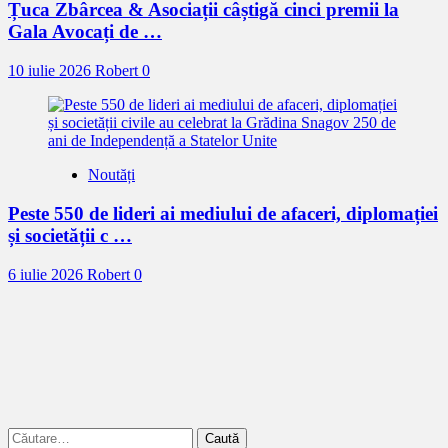
Țuca Zbârcea & Asociații câștigă cinci premii la
Gala Avocați de …
10 iulie 2026
Robert
0
Noutăți
Peste 550 de lideri ai mediului de afaceri, diplomației
și societății c …
6 iulie 2026
Robert
0
Caută