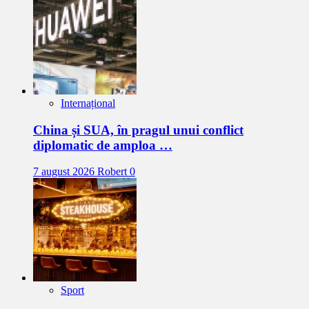
Internațional
China și SUA, în pragul unui conflict
diplomatic de amploa …
7 august 2026
Robert
0
Sport