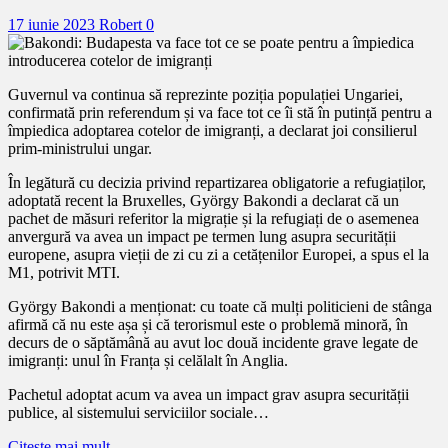
17 iunie 2023
Robert
0
Guvernul va continua să reprezinte poziția populației Ungariei,
confirmată prin referendum și va face tot ce îi stă în putință pentru a
împiedica adoptarea cotelor de imigranți, a declarat joi consilierul
prim-ministrului ungar.
În legătură cu decizia privind repartizarea obligatorie a refugiaților,
adoptată recent la Bruxelles, György Bakondi a declarat că un
pachet de măsuri referitor la migrație și la refugiați de o asemenea
anvergură va avea un impact pe termen lung asupra securității
europene, asupra vieții de zi cu zi a cetățenilor Europei, a spus el la
M1, potrivit MTI.
György Bakondi a menționat: cu toate că mulți politicieni de stânga
afirmă că nu este așa și că terorismul este o problemă minoră, în
decurs de o săptămână au avut loc două incidente grave legate de
imigranți: unul în Franța și celălalt în Anglia.
Pachetul adoptat acum va avea un impact grav asupra securității
publice, al sistemului serviciilor sociale…
Citeşte mai mult