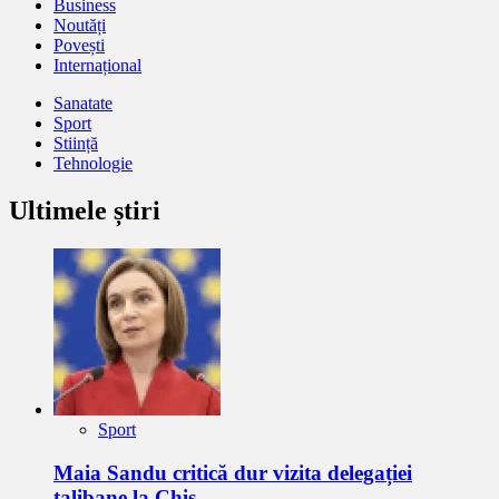
Business
Noutăți
Povești
Internațional
Sanatate
Sport
Stiință
Tehnologie
Ultimele știri
Sport
Maia Sandu critică dur vizita delegației
talibane la Chiș …