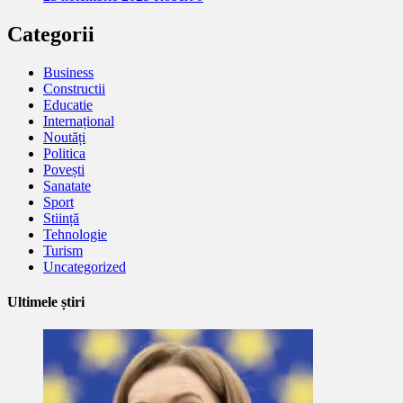
Categorii
Business
Constructii
Educatie
Internațional
Noutăți
Politica
Povești
Sanatate
Sport
Stiință
Tehnologie
Turism
Uncategorized
Ultimele știri