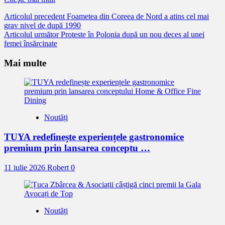
Citește
Articolul precedent
Foametea din Coreea de Nord a atins cel mai
grav nivel de după 1990
mai
Articolul următor
Proteste în Polonia după un nou deces al unei
mult
femei însărcinate
Mai multe
Noutăți
TUYA redefinește experiențele gastronomice
premium prin lansarea conceptu …
11 iulie 2026
Robert
0
Noutăți