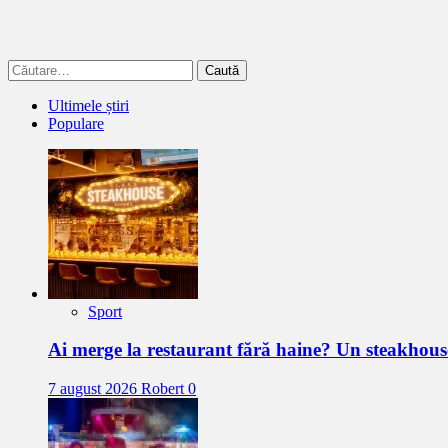
Caută
după:
Ultimele știri
Populare
Sport
Ai merge la restaurant fără haine? Un steakhous
7 august 2026
Robert
0