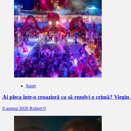
Sport
Ai pleca într-o croazieră ca să rezolvi o crimă? Virgi
6 august 2026
Robert
0