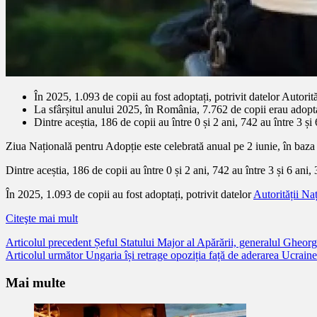
În 2025, 1.093 de copii au fost adoptați, potrivit datelor Autorit
La sfârșitul anului 2025, în România, 7.762 de copii erau adopta
Dintre aceștia, 186 de copii au între 0 și 2 ani, 742 au între 3 și
Ziua Națională pentru Adopție este celebrată anual pe 2 iunie, în baza
Dintre aceștia, 186 de copii au între 0 și 2 ani, 742 au între 3 și 6 ani,
În 2025, 1.093 de copii au fost adoptați, potrivit datelor
Autorității Na
Citeşte mai mult
Citește
Articolul precedent
Șeful Statului Major al Apărării, generalul Gheor
Articolul următor
Ungaria își retrage opoziția față de aderarea Ucrain
mai
mult
Mai multe