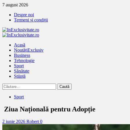
Treci
7 august 2026
la
Despre noi
continut
Termeni și condiții
Primary
Menu
Acasă
Noutăți
Exclusiv
Business
Tehnologie
Sport
Sănătate
Știință
Caută
după:
Sport
Ziua Națională pentru Adopție
2 iunie 2026
Robert
0