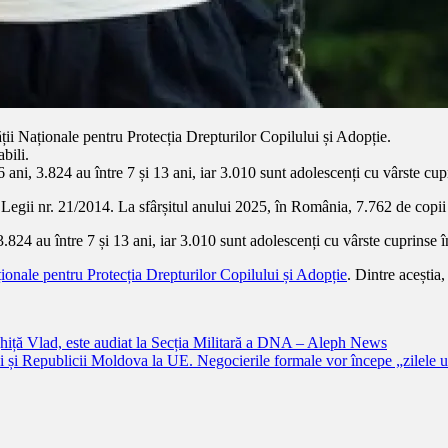
ății Naționale pentru Protecția Drepturilor Copilului și Adopție.
bili.
 6 ani, 3.824 au între 7 și 13 ani, iar 3.010 sunt adolescenți cu vârste cup
 Legii nr. 21/2014. La sfârșitul anului 2025, în România, 7.762 de copii 
 3.824 au între 7 și 13 ani, iar 3.010 sunt adolescenți cu vârste cuprinse î
ționale pentru Protecția Drepturilor Copilului și Adopție
. Dintre aceștia
ghiță Vlad, este audiat la Secția Militară a DNA – Aleph News
ei și Republicii Moldova la UE. Negocierile formale vor începe „zilele 