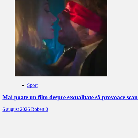
Sport
Mai poate un film despre sexualitate să provoace sc
6 august 2026
Robert
0