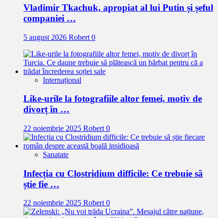
Vladimir Tkachuk, apropiat al lui Putin și șeful
companiei …
5 august 2026
Robert
0
Internațional
Like-urile la fotografiile altor femei, motiv de
divorț în …
22 noiembrie 2025
Robert
0
Sanatate
Infecția cu Clostridium difficile: Ce trebuie să
știe fie …
22 noiembrie 2025
Robert
0