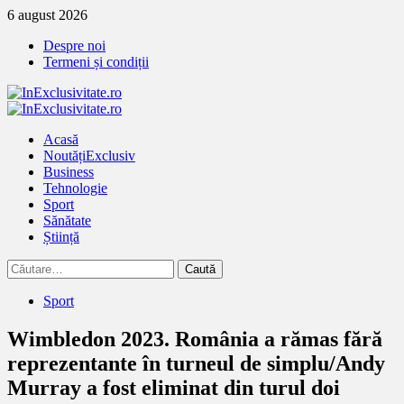
Treci
6 august 2026
la
Despre noi
continut
Termeni și condiții
Primary
Menu
Acasă
Noutăți
Exclusiv
Business
Tehnologie
Sport
Sănătate
Știință
Caută
după:
Sport
Wimbledon 2023. România a rămas fără
reprezentante în turneul de simplu/Andy
Murray a fost eliminat din turul doi