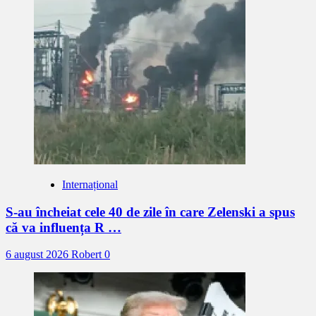
Internațional
S-au încheiat cele 40 de zile în care Zelenski a spus
că va influența R …
6 august 2026
Robert
0