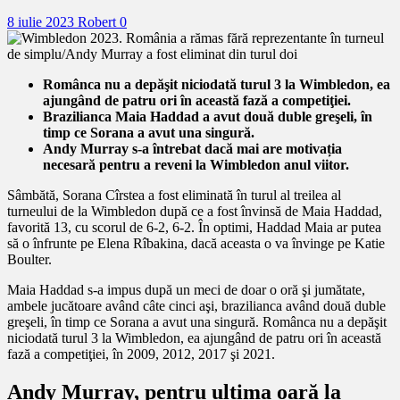
8 iulie 2023
Robert
0
Românca nu a depăşit niciodată turul 3 la Wimbledon, ea
ajungând de patru ori în această fază a competiţiei.
Brazilianca Maia Haddad a avut două duble greşeli, în
timp ce Sorana a avut una singură.
Andy Murray s-a întrebat dacă mai are motivația
necesară pentru a reveni la Wimbledon anul viitor.
Sâmbătă, Sorana Cîrstea a fost eliminată în turul al treilea al
turneului de la Wimbledon după ce a fost învinsă de Maia Haddad,
favorită 13, cu scorul de 6-2, 6-2. În optimi, Haddad Maia ar putea
să o înfrunte pe Elena Rîbakina, dacă aceasta o va învinge pe Katie
Boulter.
Maia Haddad s-a impus după un meci de doar o oră şi jumătate,
ambele jucătoare având câte cinci aşi, brazilianca având două duble
greşeli, în timp ce Sorana a avut una singură. Românca nu a depăşit
niciodată turul 3 la Wimbledon, ea ajungând de patru ori în această
fază a competiţiei, în 2009, 2012, 2017 şi 2021.
Andy Murray, pentru ultima oară la