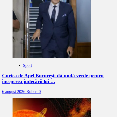
Sport
Curtea de Apel București dă undă verde pentru
începerea judecării lui …
6 august 2026
Robert
0