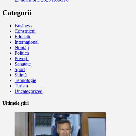
Categorii
Business
Constructii
Educatie
Internațional
Noutăți
Politica
Povești
Sanatate
Sport
Stiință
Tehnologie
Turism
Uncategorized
Ultimele știri