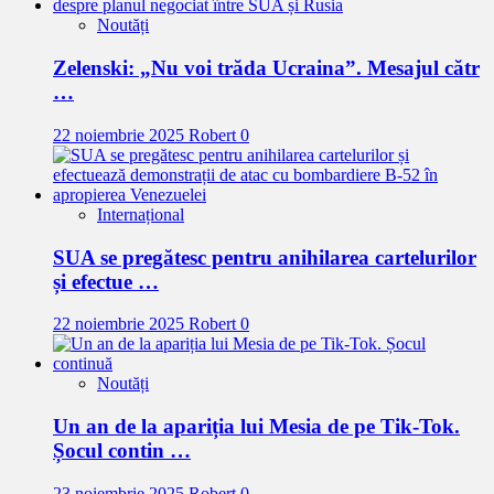
Noutăți
Zelenski: „Nu voi trăda Ucraina”. Mesajul cătr
…
22 noiembrie 2025
Robert
0
Internațional
SUA se pregătesc pentru anihilarea cartelurilor
și efectue …
22 noiembrie 2025
Robert
0
Noutăți
Un an de la apariția lui Mesia de pe Tik-Tok.
Șocul contin …
23 noiembrie 2025
Robert
0