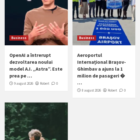
Business
Business
OpenAI a întrerupt
Aeroportul
dezvoltarea noului
Internațional Brașov-
model A.I. „Astra”. Este
Ghimbav a ajuns la 1
prea pe …
milion de pasageri �
…
9 august 2026
Robert
0
8 august 2026
Robert
0