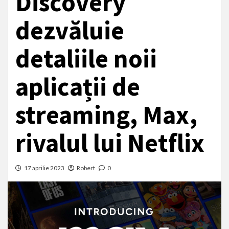
Discovery
dezvăluie
detaliile noii
aplicații de
streaming, Max,
rivalul lui Netflix
17 aprilie 2023
Robert
0