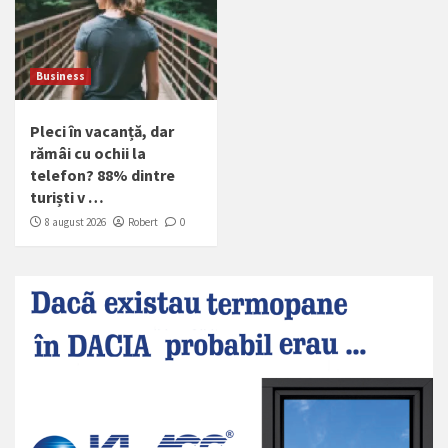
Business
Pleci în vacanță, dar
rămâi cu ochii la
telefon? 88% dintre
turiști v …
8 august 2026
Robert
0