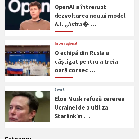
OpenAI a întrerupt
dezvoltarea noului model
A.I. „Astra� …
Internațional
O echipă din Rusia a
câștigat pentru a treia
oară consec …
Sport
Elon Musk refuză cererea
Ucrainei de a utiliza
Starlink în …
Categorii