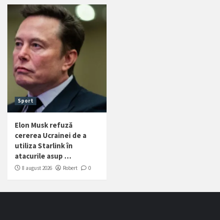
Sport
Elon Musk refuză
cererea Ucrainei de a
utiliza Starlink în
atacurile asup …
8 august 2026
Robert
0