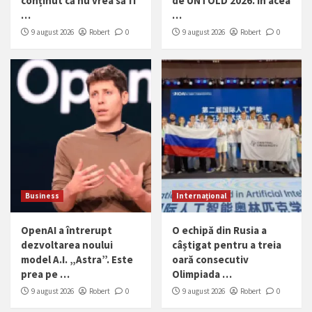
conținut că nu vrea să fi
de UNTOLD 2026. În acea
…
…
9 august 2026
Robert
0
9 august 2026
Robert
0
Business
Internațional
OpenAI a întrerupt
O echipă din Rusia a
dezvoltarea noului
câștigat pentru a treia
model A.I. „Astra”. Este
oară consecutiv
prea pe …
Olimpiada …
9 august 2026
Robert
0
9 august 2026
Robert
0