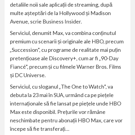
detaliile noii sale aplicații de streaming, după
multe așteptări de la Hollywood și Madison
Avenue, scrie
Business Insider
.
Serviciul, denumit Max, va combina conținutul
premium cu scenarii și originale ale HBO, precum
„
Succession”, cu programe de realitate mai puțin
pretențioase ale Discovery+, cum ar fi
„
90-Day
Fiancé”, precum și cu filmele Warner Bros. Films
și DC Universe.
Serviciul, cu sloganul
„
The One to Watch”, va
debuta la 23 mai în SUA, urmând ca pe piețele
internaționale să fie lansat pe piețele unde HBO
Max este disponibil. Prețurile vor rămâne
neschimbate pentru abonații HBO Max, care vor
începe să fie transferați…