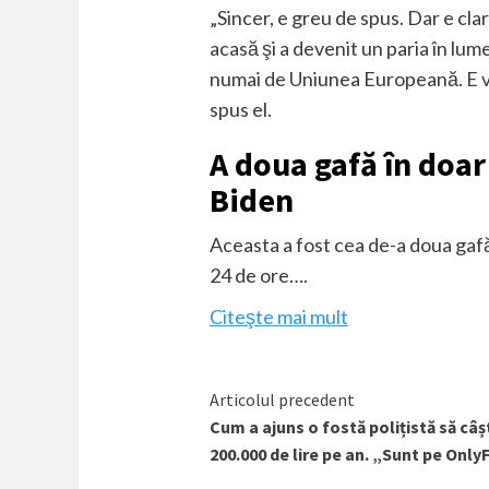
„Sincer, e greu de spus. Dar e clar
acasă şi a devenit un paria în lu
numai de Uniunea Europeană. E vor
spus el.
A doua gafă în doar
Biden
Aceasta a fost cea de-a doua gaf
24 de ore….
Citeşte mai mult
Citește
Articolul precedent
Cum a ajuns o fostă polițistă să câș
mai
200.000 de lire pe an. „Sunt pe Only
mult