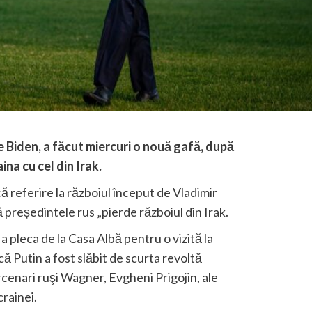
e Biden, a făcut miercuri o nouă gafă, după
na cu cel din Irak.
că referire la războiul început de Vladimir
ă președintele rus „pierde războiul din Irak.
a pleca de la Casa Albă pentru o vizită la
ă Putin a fost slăbit de scurta revoltă
cenari ruşi Wagner, Evgheni Prigojin, ale
crainei.