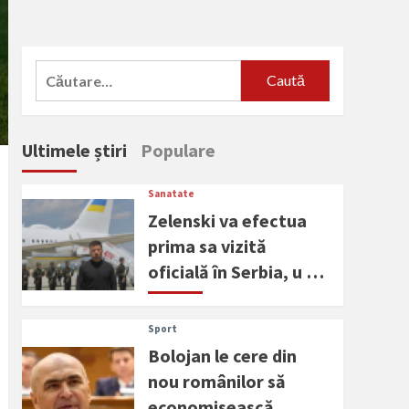
Caută
după:
Ultimele știri
Populare
Sanatate
Zelenski va efectua
prima sa vizită
oficială în Serbia, u …
Sport
Bolojan le cere din
nou românilor să
economisească