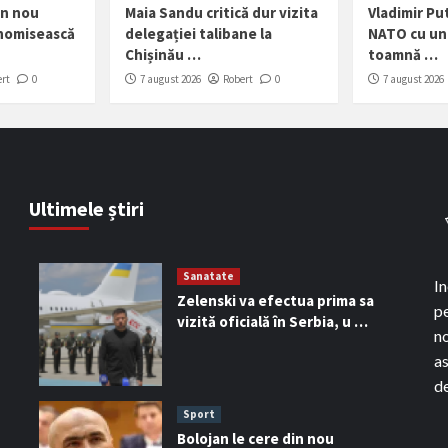
in nou
Maia Sandu critică dur vizita
Vladimir Pu
onomisească
delegației talibane la
NATO cu un 
Chișinău …
toamnă …
rt
0
7 august 2026
Robert
0
7 august 2026
Ultimele știri
Sanatate
In
Zelenski va efectua prima sa
pe
vizită oficială în Serbia, u …
n
as
de
Sport
Bolojan le cere din nou