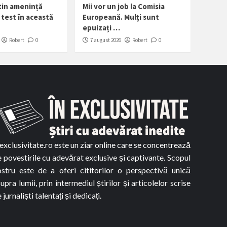
tin amenință
Mii vor un job la Comisia
test în această
Europeană. Mulți sunt
epuizați …
Robert
0
7 august 2026
Robert
0
exclusivitate.ro este un ziar online care se concentrează
 povestirile cu adevărat exclusive și captivante. Scopul
ostru este de a oferi cititorilor o perspectivă unică
upra lumii, prin intermediul știrilor și articolelor scrise
 jurnaliști talentați și dedicați.