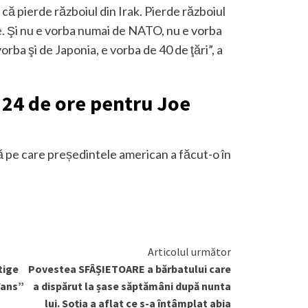
 că pierde războiul din Irak. Pierde războiul
me. Şi nu e vorba numai de NATO, nu e vorba
ba şi de Japonia, e vorba de 40 de ţări”, a
 24 de ore pentru Joe
ă pe care președintele american a făcut-o în
Articolul următor
tige
Povestea SFÂȘIETOARE a bărbatului care
Fans”
a dispărut la șase săptămâni după nunta
lui. Soția a aflat ce s-a întâmplat abia