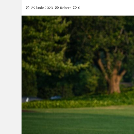
29 iunie 2023
Robert
0