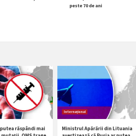
peste 70 de ani
Internațional
r putea răspândi mai
Ministrul Apărării din Lituania
a mutații. OMS trage
avertizează că Rusia ar putea