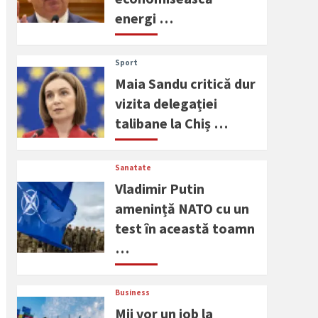
energi …
Sport
Maia Sandu critică dur
vizita delegației
talibane la Chiș …
Sanatate
Vladimir Putin
amenință NATO cu un
test în această toamn
…
Business
Mii vor un job la