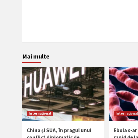
Mai multe
Internațional
Internațional
China și SUA, în pragul unui
Ebola s-a
conflict diplomatic de
rapid de l