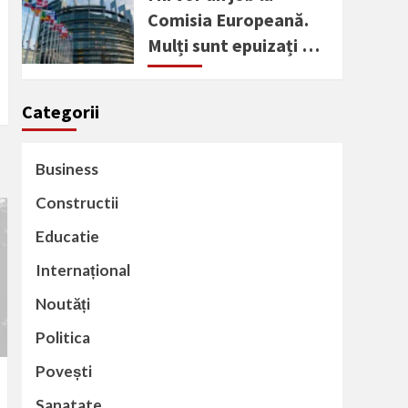
Comisia Europeană.
Mulți sunt epuizați …
Categorii
Business
Constructii
Educatie
Internațional
Noutăți
Politica
Povești
Sanatate