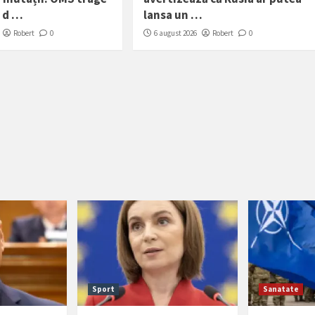
 d …
lansa un …
Robert
0
6 august 2026
Robert
0
Sport
Sanatate