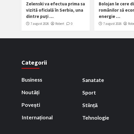
Zelenski va efectua prima sa
Bolojan le cere d
vizită oficială în Serbia, una
românilor să ec
dintre puți …
energie …
7 august 2026
Robert
0
7 august 2026
Robe
Categorii
Business
Sanatate
Noutăți
Sport
Povești
Stiință
Internațional
Tehnologie