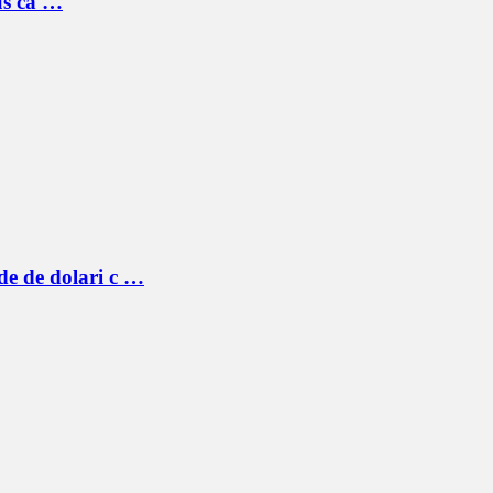
pus că …
de de dolari c …