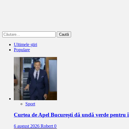
Caută
după:
Ultimele știri
Populare
Sport
Curtea de Apel București dă undă verde pentru 
6 august 2026
Robert
0