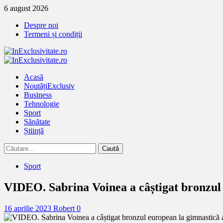
Treci
6 august 2026
la
Despre noi
continut
Termeni și condiții
Primary
Menu
Acasă
Noutăți
Exclusiv
Business
Tehnologie
Sport
Sănătate
Știință
Caută
după:
Sport
VIDEO. Sabrina Voinea a câștigat bronzul 
16 aprilie 2023
Robert
0