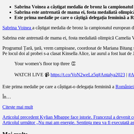
Sabrina Voinea a câștigat medalia de bronz la campionatul 
Sabrina este antrenată de mama ei, fosta medaliată olimpi
Este prima medalie pe care o câștigă delegația feminină a R
Sabrina Voinea
a câștigat medalia de bronz la campionatul european d
Sabrina este antrenată de mama ei, fosta medaliată olimpică Camelia Vo
Programul Țară, țară, vrem campioane, coordonat de Mariana Bitang 
Pe locul doi al probei s-a clasat Kinsella Alice, iar aurul a fost luat 
Your women’s floor top three 👏
WATCH LIVE 📹
https://t.co/VoN2weLz5q
#Antalya2023
|
#Ar
Este prima medalie pe care a câștigat-o delegația feminină a
Românie
În…
Citeşte mai mult
Citește
Articolul precedent
Kylian Mbappe face istorie. Francezul a devenit ce
Articolul următor
„Nu mai am energie. Sentința mea va fi executată as
mai