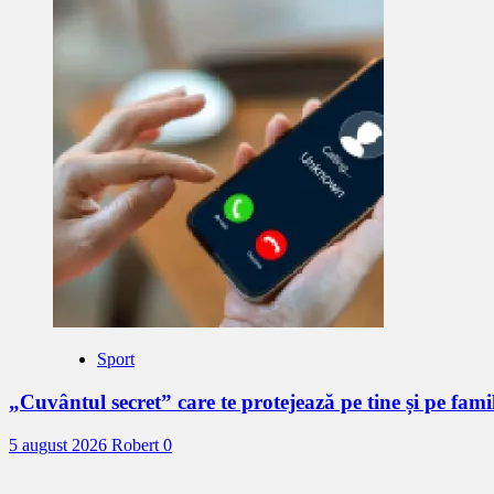
Sport
„Cuvântul secret” care te protejează pe tine și pe fami
5 august 2026
Robert
0