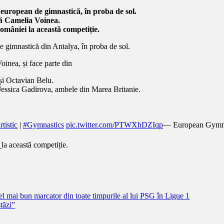
european de gimnastică, în proba de sol.
că Camelia Voinea.
omâniei la această competiție.
e gimnastică din Antalya, în proba de sol.
inea, și face parte din
și Octavian Belu.
de Jessica Gadirova, ambele din Marea Britanie.
tistic
|
#Gymnastics
pic.twitter.com/PTWXhDZIqp
— European Gymn
i
la această competiție.
l mai bun marcator din toate timpurile al lui PSG în Ligue 1
tăzi”