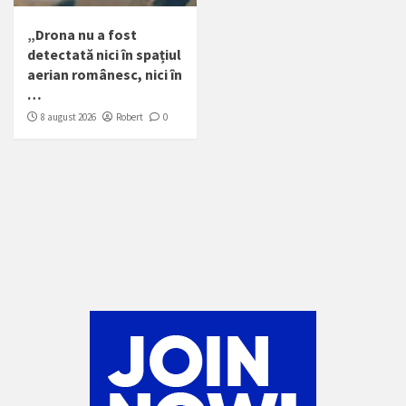
„Drona nu a fost
detectată nici în spațiul
aerian românesc, nici în
…
8 august 2026
Robert
0