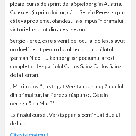
ploaie, cursa de sprint de la Spielberg, în Austria.
Cu excepţia primului tur, când Sergio Perez i-a pus
câteva probleme, olandezul s-a impus în prima lui
victorie la sprint din acest sezon.
Sergio Perez, care a venit pe locul al doilea, a avut
un duel inedit pentru locul secund, cu pilotul
german Nico Hulkenberg, iar podiumul a fost
completat de spaniolul Carlos Sainz Carlos Sainz
de la Ferrari.
,,M-a împins!” , a strigat Verstappen, după duelul
din primul tur, iar Perez a răspuns: ,,Ce e în
neregulă cu Max?” .
La finalul cursei, Verstappen a continuat duelul
de la…
Citeşte mai mult