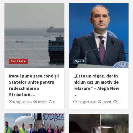
Sanatate
Sport
Iranul pune șase condiții
„Este un răgaz, dar în
Statelor Unite pentru
niciun caz un motiv de
redeschiderea
relaxare” – Aleph New
Strâmtorii …
…
8 august 2026
Robert
0
8 august 2026
Robert
0