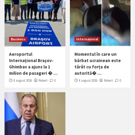
Business
Internațional
Aeroportul
Momentul în care un
Internațional Brașov-
bărbat ucrainean este
Ghimbav a ajuns la 1
târât cu forța de
milion de pasageri � …
autorită� …
8 august 2026
Robert
0
8 august 2026
Robert
0