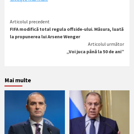
Citește
Articolul precedent
FIFA modifică total regula offside-ului. Măsura, luată
mai
la propunerea lui Arsene Wenger
mult
Articolul următor
„Voi juca până la 50 de ani”
Mai multe