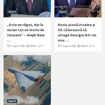
Sport
Sport
„Este un răgaz, dar în
Rusia acuză Ucraina şi
niciun caz un motiv de
UE că încearcă să
relaxare” – Aleph New
atragă Georgia într-un
…
nou …
8 august 2026
Robert
0
8 august 2026
Robert
0
Sport