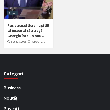
Sport
Rusia acuză Ucraina şi UE
că încearcă să atragă
Georgia într-un nou …
8 august 2026
Robert
0
Categorii
Business
Noutăți
Povești