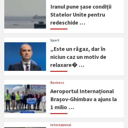
Iranul pune șase condiții
Statelor Unite pentru
redeschide …
Sport
„Este un răgaz, dar în
niciun caz un motiv de
relaxare� …
Business
Aeroportul Internațional
Brașov-Ghimbav a ajuns la
1 milio …
Internațional