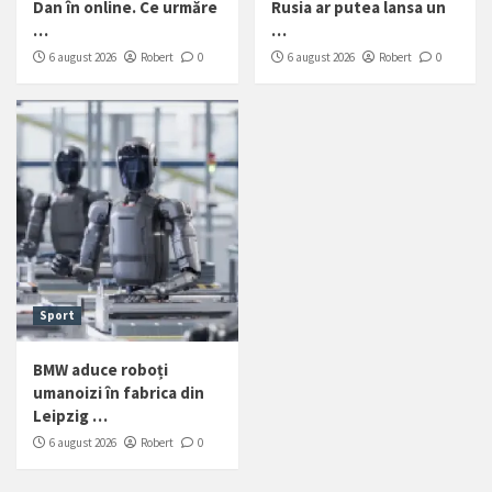
Dan în online. Ce urmăre
Rusia ar putea lansa un
…
…
6 august 2026
Robert
0
6 august 2026
Robert
0
Sport
BMW aduce roboți
umanoizi în fabrica din
Leipzig …
6 august 2026
Robert
0