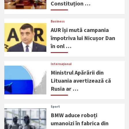
Constituțion …
Business
AUR își mută campania
împotriva lui Nicușor Dan
în onl …
Internațional
Ministrul Apărării din
Lituania avertizează că
Rusia ar …
Sport
BMW aduce roboți
umanoizi în fabrica din