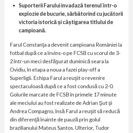
Suporterii Farului invadază terenul într-o
explozie de bucurie, sărbătorind cu jucătorii
victoria istorică și câștigarea titlului de
campioană.
Farul Constanţa a devenit campioana României la
fotbal după ce a învins-o pe FCSB cu scorul de 3-
2 într-un meci desfăşurat duminică seara la
Ovidiu, în etapa a noua a fazei play-off a
Superligii. Echipa Farul a reuşit o revenire
spectaculoasă după ce a fost condusă cu 2-0.
Golurile marcate de FCSB în primele 17 minute
ale meciului au fost realizate de Adrian Şut şi
Andrea Compagno, însă Farul a reuşit să reducă
din diferenţă înainte de pauză prin golul
brazilianului Mateus Santos. Ulterior, Tudor