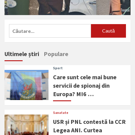
Caută
după:
Ultimele știri
Populare
Sport
Care sunt cele mai bune
servicii de spionaj din
Europa? MI6 …
Sanatate
USR și PNL contestă la CCR
Legea ANI. Curtea