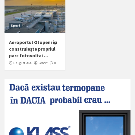
Sport
Aeroportul Otopeni își
construiește propriul
parc fotovoltai …
6 august 2026
Robert
0