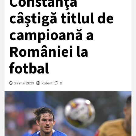
Constanţa
câștigă titlul de
campioană a
României la
fotbal
22 mai 2023
Robert
0