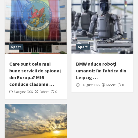
Sport
Sport
Care sunt cele mai
BMW aduce roboți
bune servicii de spionaj
umanoizi în fabrica din
din Europa? MI6
Leipzig …
conduce clasame …
6 august 2026
Robert
0
6 august 2026
Robert
0