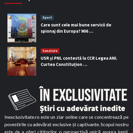
Sport
Care sunt cele mai bune servicii de
spionaj din Europa? MI6 …
Sanatate
USR și PNL contestă la CCR Legea ANI.
Curtea Constituțion …
Inexclusivitate.ro este un ziar online care se concentrează pe
povestirile cu adevărat exclusive și captivante. Scopul nostru
este de a oferi cititorilor o perspectivă unică asupra lumii,