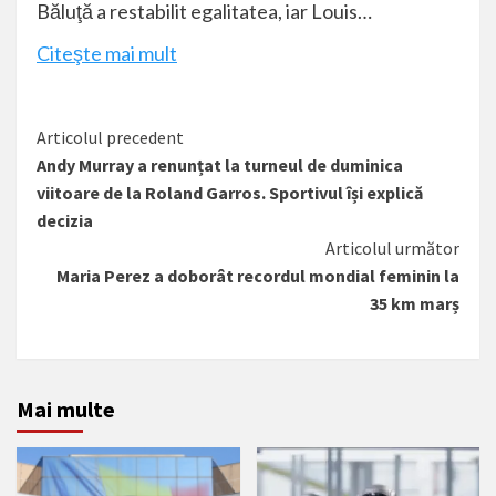
Băluţă a restabilit egalitatea, iar Louis…
Citeşte mai mult
Citește
Articolul precedent
Andy Murray a renunțat la turneul de duminica
mai
viitoare de la Roland Garros. Sportivul își explică
mult
decizia
Articolul următor
Maria Perez a doborât recordul mondial feminin la
35 km marș
Mai multe