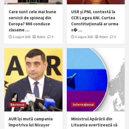
Care sunt cele mai bune
USR și PNL contestă la
servicii de spionaj din
CCR Legea ANI. Curtea
Europa? MI6 conduce
Constituțională ar urma
clasame …
s� …
6 august 2026
Robert
0
6 august 2026
Robert
0
Business
Internațional
AUR își mută campania
Ministrul Apărării din
împotriva lui Nicușor
Lituania avertizează că