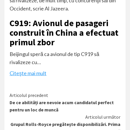
să rivalizeze, de mult timp, cu concurenţii săi din
Occident, scrie
Al Jazeera.
C919: Avionul de pasageri
construit în China a efectuat
primul zbor
Beijingul speră ca avionul de tip C919 să
rivalizeze cu…
Citeşte mai mult
Citește
Articolul precedent
De ce abilități are nevoie acum candidatul perfect
mai
pentru un loc de muncă
mult
Articolul următor
Grupul Rolls-Royce pregătește disponibilizări. Prima