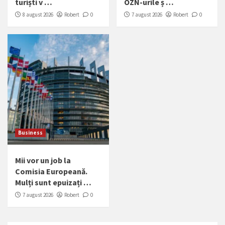
turiști v …
OZN-urile ș …
8 august 2026
Robert
0
7 august 2026
Robert
0
Business
Mii vor un job la
Comisia Europeană.
Mulți sunt epuizați …
7 august 2026
Robert
0