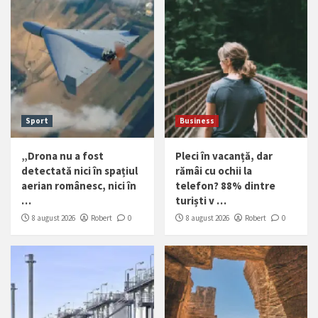
Sport
Business
„Drona nu a fost
Pleci în vacanță, dar
detectată nici în spațiul
rămâi cu ochii la
aerian românesc, nici în
telefon? 88% dintre
…
turiști v …
8 august 2026
Robert
0
8 august 2026
Robert
0