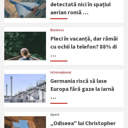
detectată nici în spațiul
aerian româ …
Business
Pleci în vacanță, dar rămâi
cu ochii la telefon? 88% di
…
Internațional
Germania riscă să lase
Europa fără gaze la iarnă
…
Sport
„Odiseea” lui Christopher