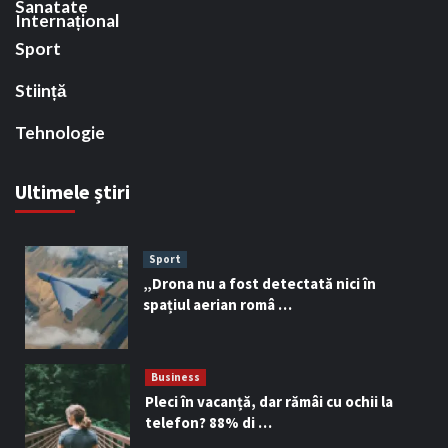
Sanatate
Internațional
Sport
Stiință
Tehnologie
Ultimele știri
Sport
„Drona nu a fost detectată nici în
spațiul aerian româ …
Business
Pleci în vacanță, dar rămâi cu ochii la
telefon? 88% di …