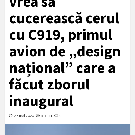
vrea să
cucerească cerul
cu C919, primul
avion de „design
național” care a
făcut zborul
inaugural
28 mai 2023
Robert
0