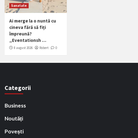
Sanatate
Ai merge la o nuntă cu
cineva fără să fiți
împreună?
„Eventationsh …
8 august 2026
Robert
0
Categorii
Business
Noutăți
Povești