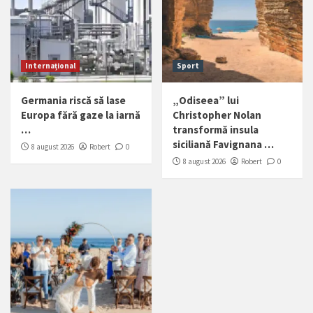
Internațional
Sport
Germania riscă să lase
„Odiseea” lui
Europa fără gaze la iarnă
Christopher Nolan
…
transformă insula
siciliană Favignana …
8 august 2026
Robert
0
8 august 2026
Robert
0