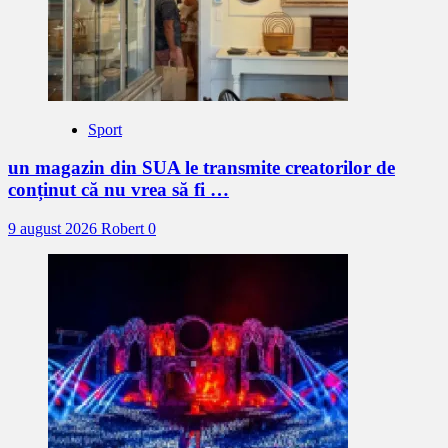
Sport
un magazin din SUA le transmite creatorilor de
conținut că nu vrea să fi …
9 august 2026
Robert
0