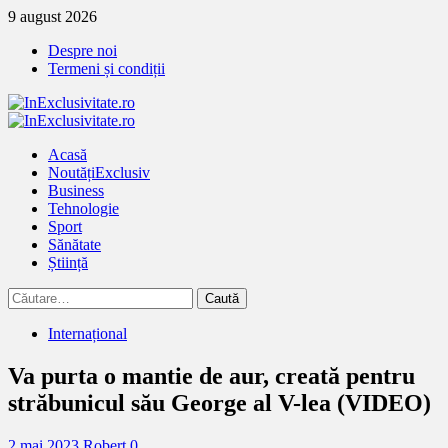
Treci
9 august 2026
la
Despre noi
continut
Termeni și condiții
Primary
Menu
Acasă
Noutăți
Exclusiv
Business
Tehnologie
Sport
Sănătate
Știință
Caută
după:
Internațional
Va purta o mantie de aur, creată pentru
străbunicul său George al V-lea (VIDEO)
2 mai 2023
Robert
0