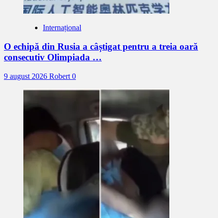
Internațional
O echipă din Rusia a câștigat pentru a treia oară
consecutiv Olimpiada …
9 august 2026
Robert
0