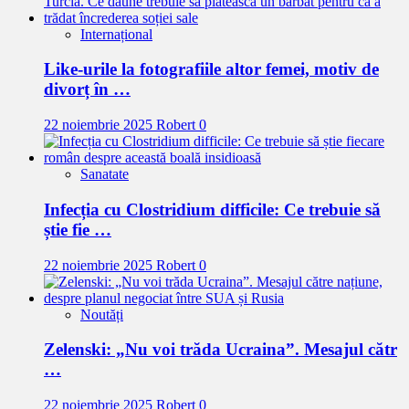
Internațional
Like-urile la fotografiile altor femei, motiv de
divorț în …
22 noiembrie 2025
Robert
0
Sanatate
Infecția cu Clostridium difficile: Ce trebuie să
știe fie …
22 noiembrie 2025
Robert
0
Noutăți
Zelenski: „Nu voi trăda Ucraina”. Mesajul cătr
…
22 noiembrie 2025
Robert
0