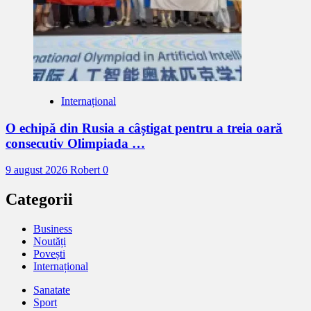
Internațional
O echipă din Rusia a câștigat pentru a treia oară
consecutiv Olimpiada …
9 august 2026
Robert
0
Categorii
Business
Noutăți
Povești
Internațional
Sanatate
Sport