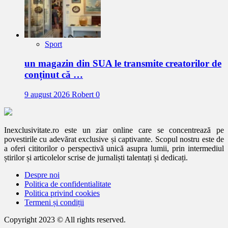
Sport
un magazin din SUA le transmite creatorilor de
conținut că …
9 august 2026
Robert
0
Inexclusivitate.ro este un ziar online care se concentrează pe
povestirile cu adevărat exclusive și captivante. Scopul nostru este de
a oferi cititorilor o perspectivă unică asupra lumii, prin intermediul
știrilor și articolelor scrise de jurnaliști talentați și dedicați.
Despre noi
Politica de confidentialitate
Politica privind cookies
Termeni și condiții
Copyright 2023 © All rights reserved.