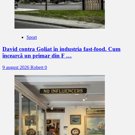
Sport
David contra Goliat în industria fast-food. Cum
încearcă un primar din F …
9 august 2026
Robert
0