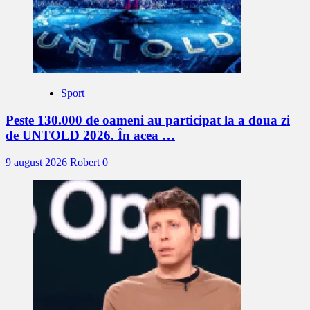
Sport
Peste 130.000 de oameni au participat la a doua zi
de UNTOLD 2026. În acea …
9 august 2026
Robert
0