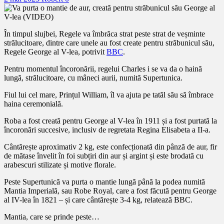
În timpul slujbei, Regele va îmbrăca strat peste strat de veșminte
strălucitoare, dintre care unele au fost create pentru străbunicul său,
Regele George al V-lea, potrivit
BBC
.
Pentru momentul încoronării, regelui Charles i se va da o haină
lungă, strălucitoare, cu mâneci aurii, numită Supertunica.
Fiul lui cel mare, Prințul William, îl va ajuta pe tatăl său să îmbrace
haina ceremonială.
Roba a fost creată pentru George al V-lea în 1911 și a fost purtată la
încoronări succesive, inclusiv de regretata Regina Elisabeta a II-a.
Cântărește aproximativ 2 kg, este confecționată din pânză de aur, fir
de mătase învelit în foi subțiri din aur și argint și este brodată cu
arabescuri stilizate și motive florale.
Peste Supertunică va purta o mantie lungă până la podea numită
Mantia Imperială, sau Robe Royal, care a fost făcută pentru George
al IV-lea în 1821 – și care cântărește 3-4 kg, relatează BBC.
Mantia, care se prinde peste…