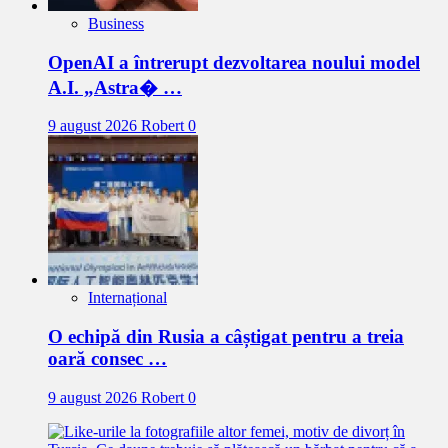
Business
OpenAI a întrerupt dezvoltarea noului model
A.I. „Astra� …
9 august 2026
Robert
0
Internațional
O echipă din Rusia a câștigat pentru a treia
oară consec …
9 august 2026
Robert
0