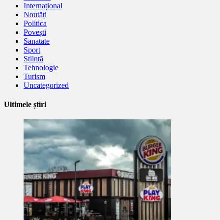
Internațional
Noutăți
Politica
Povești
Sanatate
Sport
Stiință
Tehnologie
Turism
Uncategorized
Ultimele știri