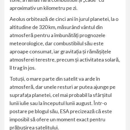
aproximativ un kilometru pe zi.
Aeolus orbitează de cinci ani în jurul planetei, la o
altitudine de 320 km, măsurând vântul din
atmosferă pentru a îmbunătăți prognozele
meteorologice, dar combustibilul său este
aproape consumat, iar gravitația și rămășițele
atmosferei terestre, precum și activitatea solară,
îl trag în jos.
Totuși, o mare parte din satelit va arde în
atmosferă, dar unele resturi ar putea ajunge pe
suprafața planetei, cel mai probabil la sfârșitul
lunii iulie sau la începutul lunii august. Într-o
postare pe blogul său, ESA precizează că este
imposibil să ofere un moment exact pentru
prăbușirea satelitului.