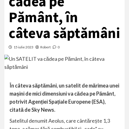
cădea pe
Pământ, în
câteva săptămâni
15 iulie 2023
Robert
0
În câteva săptămâni, un satelit de mărimea unei
mașini de mici dimensiuni va cădea pe Pământ,
potrivit Agenției Spațiale Europene (ESA),
citată de Sky News.
Satelitul denumit Aeolus, care cântărește 1,3
tone, a rămas fără combustibil și „cade” cu