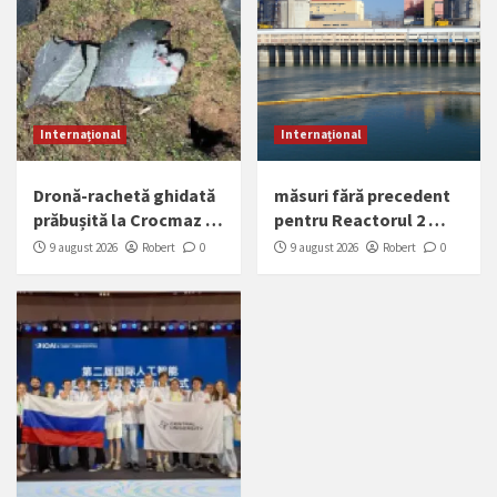
Internațional
Internațional
Dronă-rachetă ghidată
măsuri fără precedent
prăbușită la Crocmaz …
pentru Reactorul 2 …
9 august 2026
Robert
0
9 august 2026
Robert
0