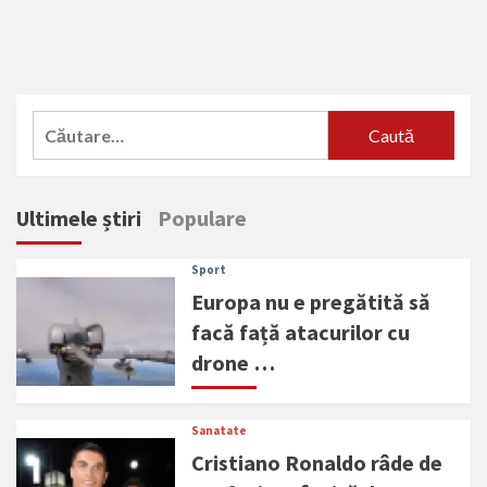
Caută
după:
Ultimele știri
Populare
Sport
Europa nu e pregătită să
facă față atacurilor cu
drone …
Sanatate
Cristiano Ronaldo râde de