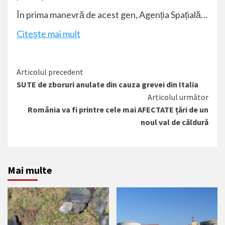
În prima manevră de acest gen, Agenția Spațială…
Citeşte mai mult
Citește
Articolul precedent
SUTE de zboruri anulate din cauza grevei din Italia
mai
Articolul următor
mult
România va fi printre cele mai AFECTATE țări de un
noul val de căldură
Mai multe