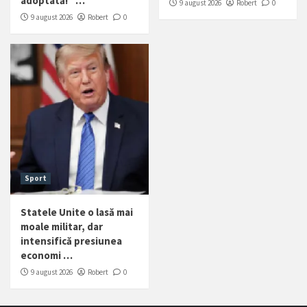
adoptată!” …
9 august 2026
Robert
0
9 august 2026
Robert
0
Sport
Statele Unite o lasă mai
moale militar, dar
intensifică presiunea
economi …
9 august 2026
Robert
0