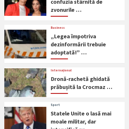
confuzia stârnită de
zvonurile …
Business
„Legea împotriva
dezinformării trebuie
adoptată!” …
Internațional
Dronă-rachetă ghidată
prăbușită la Crocmaz …
Sport
Statele Unite o lasă mai
moale militar, dar