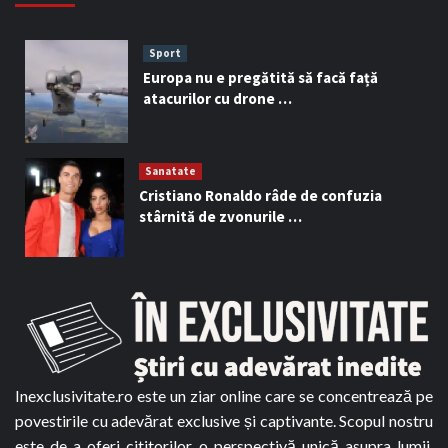
Sport
Europa nu e pregătită să facă față
atacurilor cu drone …
Sanatate
Cristiano Ronaldo râde de confuzia
stârnită de zvonurile …
Inexclusivitate.ro este un ziar online care se concentrează pe
povestirile cu adevărat exclusive și captivante. Scopul nostru
este de a oferi cititorilor o perspectivă unică asupra lumii,