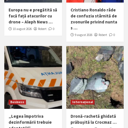
Europa nu e pregătită să
Cristiano Ronaldo râde
facă față atacurilor cu
de confuzia stârnită de
drone – Aleph News …
zvonurile privind nunta
s …
10 august 2026
Robert
0
9 august 2026
Robert
0
Business
Internațional
„Legea împotriva
Dronă-rachetă ghidată
dezinformării trebuie
prăbușită la Crocmaz …