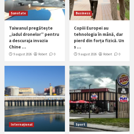
Sanatate
Business
Taiwanul pregătește
Copiii Europei au
„iadul dronelor” pentru
tehnologia în mână, dar
a descuraja invazia
pierd din forța fizică. Un
Chine …
s …
9 august 2026
Robert
0
9 august 2026
Robert
0
Internațional
Sport