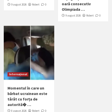
oară consecutiv
9 august 2026
Robert
0
Olimpiada …
9 august 2026
Robert
0
Internațional
Momentul în care un
bărbat ucrainean este
târât cu forța de
autorită� …
8 august 2026
Robert
0