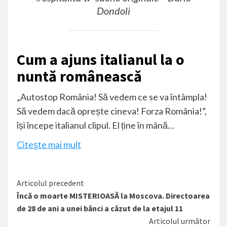
Dondoli
Cum a ajuns italianul la o
nuntă românească
„Autostop România! Să vedem ce se va întâmpla!
Să vedem dacă oprește cineva! Forza România!”,
își începe italianul clipul. El ține în mână…
Citeşte mai mult
Citește
Articolul precedent
Încă o moarte MISTERIOASĂ la Moscova. Directoarea
mai
de 28 de ani a unei bănci a căzut de la etajul 11
mult
Articolul următor