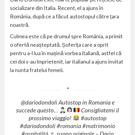
socializare din Italia. Recent, el a ajuns în
România, după ce a făcut autostopul către țara
noastră.
Culmea este că pe drumul spre România, a primit
o ofertă neașteptată. Șoferița care a oprit
pentru a-l lua în mașină vorbea italiană, astfel că
cei doi s-au împrietenit, iar italianul a ajuns invitat
la nunta fratelui femeii.
@dariodondoli
Autostop in Romania e
succede questo…
Consigliatemi il
prossimo viaggio!
#autostop
#dariodondoli
#romania
#matrimonio
#ospitalità
♬ suono originale – Dario