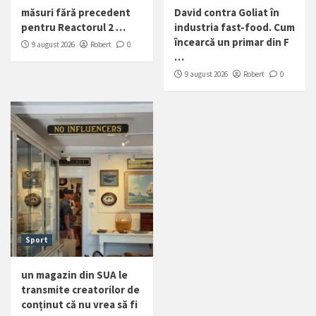
măsuri fără precedent
David contra Goliat în
pentru Reactorul 2 …
industria fast-food. Cum
încearcă un primar din F
9 august 2026
Robert
0
…
9 august 2026
Robert
0
Sport
un magazin din SUA le
transmite creatorilor de
conținut că nu vrea să fi