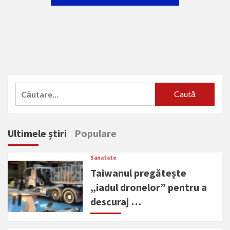
Caută
după:
Ultimele știri
Populare
Sanatate
Taiwanul pregătește
„iadul dronelor” pentru a
descuraj …