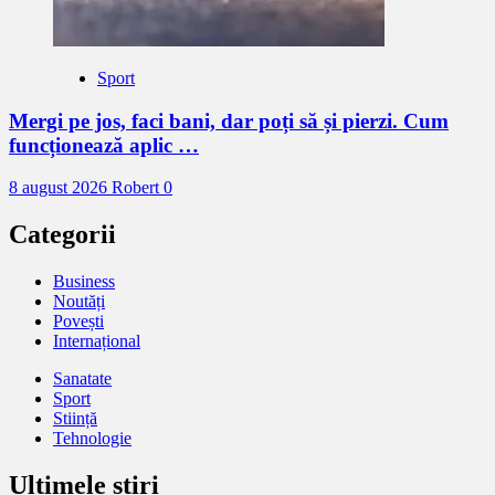
Sport
Mergi pe jos, faci bani, dar poți să și pierzi. Cum
funcționează aplic …
8 august 2026
Robert
0
Categorii
Business
Noutăți
Povești
Internațional
Sanatate
Sport
Stiință
Tehnologie
Ultimele știri