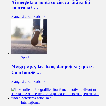
Ai merge la o nuntă cu cineva fără să fiți
împreună? …
8 august 2026
Robert
0
Sport
Mergi pe jos, faci bani, dar poți să și pierzi.
Cum func� …
8 august 2026
Robert
0
Internațional