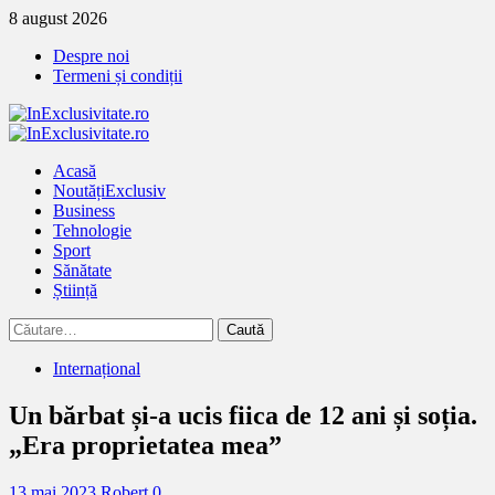
Treci
8 august 2026
la
Despre noi
continut
Termeni și condiții
Primary
Menu
Acasă
Noutăți
Exclusiv
Business
Tehnologie
Sport
Sănătate
Știință
Caută
după:
Internațional
Un bărbat și-a ucis fiica de 12 ani și soția.
„Era proprietatea mea”
13 mai 2023
Robert
0