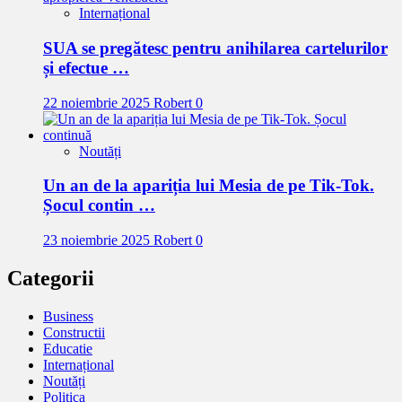
Internațional
SUA se pregătesc pentru anihilarea cartelurilor
și efectue …
22 noiembrie 2025
Robert
0
Noutăți
Un an de la apariția lui Mesia de pe Tik-Tok.
Șocul contin …
23 noiembrie 2025
Robert
0
Categorii
Business
Constructii
Educatie
Internațional
Noutăți
Politica