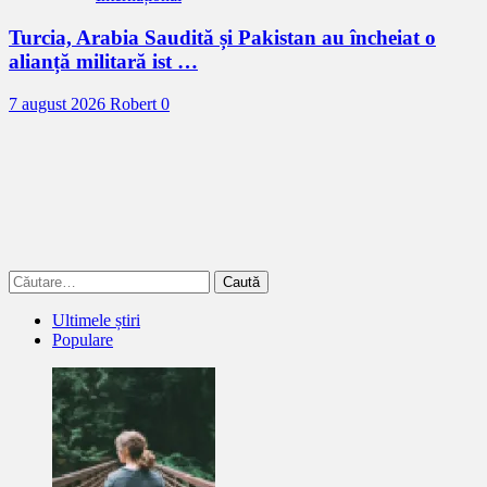
Turcia, Arabia Saudită și Pakistan au încheiat o
alianță militară ist …
7 august 2026
Robert
0
Caută
după:
Ultimele știri
Populare