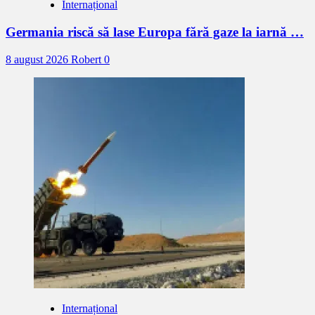
Internațional
Germania riscă să lase Europa fără gaze la iarnă …
8 august 2026
Robert
0
Internațional