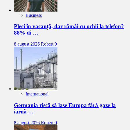
Business
Pleci în vacanță, dar rămâi cu ochii la telefon?
88% di …
8 august 2026
Robert
0
Internațional
Germania riscă să lase Europa fără gaze la
iarnă …
8 august 2026
Robert
0