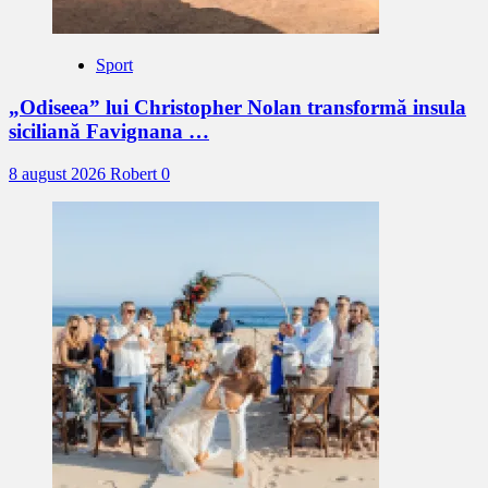
Sport
„Odiseea” lui Christopher Nolan transformă insula
siciliană Favignana …
8 august 2026
Robert
0