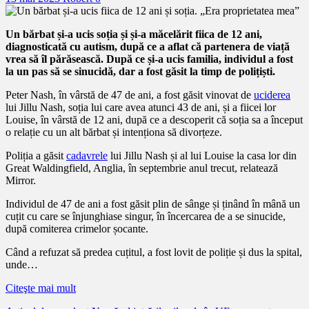
Un bărbat și-a ucis soția și și-a măcelărit fiica de 12 ani,
diagnosticată cu autism, după ce a aflat că partenera de viață
vrea să îl părăsească. După ce și-a ucis familia, individul a fost
la un pas să se sinucidă, dar a fost găsit la timp de polițiști.
Peter Nash, în vârstă de 47 de ani, a fost găsit vinovat de
uciderea
lui Jillu Nash, soția lui care avea atunci 43 de ani, și a fiicei lor
Louise, în vârstă de 12 ani, după ce a descoperit că soția sa a început
o relație cu un alt bărbat și intenționa să divorțeze.
Poliția a găsit
cadavrele
lui Jillu Nash și al lui Louise la casa lor din
Great Waldingfield, Anglia, în septembrie anul trecut, relatează
Mirror.
Individul de 47 de ani a fost găsit plin de sânge și ținând în mână un
cuțit cu care se înjunghiase singur, în încercarea de a se sinucide,
după comiterea crimelor șocante.
Când a refuzat să predea cuțitul, a fost lovit de poliție și dus la spital,
unde…
Citeşte mai mult