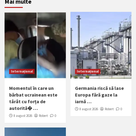
Mai multe
Internațional
Internațional
Momentul în care un
Germania riscă să lase
bărbat ucrainean este
Europa fără gaze la
târât cu forța de
iarnă …
autorită� …
8 august 2026
Robert
0
8 august 2026
Robert
0