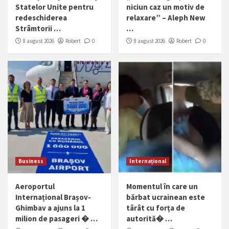
Statelor Unite pentru
niciun caz un motiv de
redeschiderea
relaxare” – Aleph New
Strâmtorii …
…
8 august 2026
Robert
0
8 august 2026
Robert
0
Business
Internațional
Aeroportul
Momentul în care un
Internațional Brașov-
bărbat ucrainean este
Ghimbav a ajuns la 1
târât cu forța de
milion de pasageri � …
autorită� …