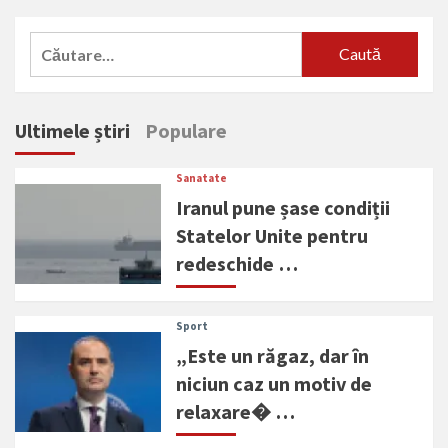
Caută
după:
Ultimele știri
Populare
Sanatate
Iranul pune șase condiții
Statelor Unite pentru
redeschide …
Sport
„Este un răgaz, dar în
niciun caz un motiv de
relaxare� …