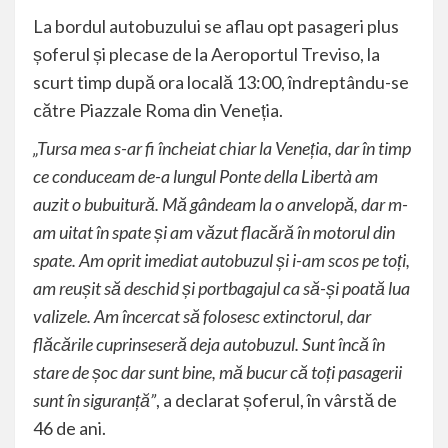
La bordul autobuzului se aflau opt pasageri plus
șoferul și plecase de la Aeroportul Treviso, la
scurt timp după ora locală 13:00, îndreptându-se
către Piazzale Roma din Veneția.
„Tursa mea s-ar fi încheiat chiar la Veneția, dar în timp
ce conduceam de-a lungul Ponte della Libertà am
auzit o bubuitură. Mă gândeam la o anvelopă, dar m-
am uitat în spate și am văzut flacără în motorul din
spate. Am oprit imediat autobuzul și i-am scos pe toți,
am reușit să deschid și portbagajul ca să-și poată lua
valizele. Am încercat să folosesc extinctorul, dar
flăcările cuprinseseră deja autobuzul. Sunt încă în
stare de șoc dar sunt bine, mă bucur că toți pasagerii
sunt în siguranță”
, a declarat șoferul, în vârstă de
46 ​​de ani.