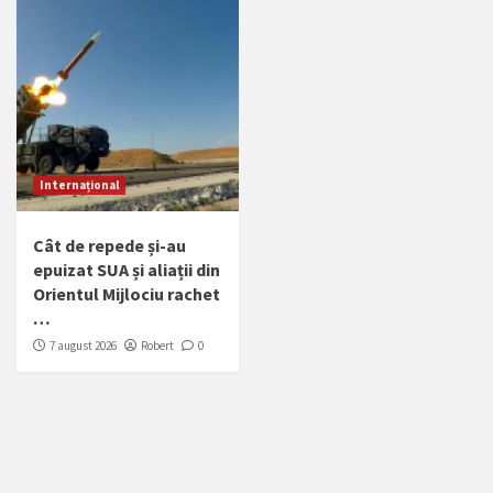
Internațional
Cât de repede și-au
epuizat SUA și aliații din
Orientul Mijlociu rachet
…
7 august 2026
Robert
0