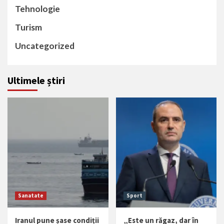
Tehnologie
Turism
Uncategorized
Ultimele știri
Sanatate
Sport
Iranul pune șase condiții
„Este un răgaz, dar în