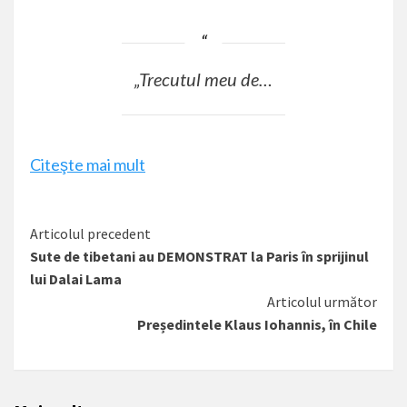
„Trecutul meu de…
Citeşte mai mult
Citește
Articolul precedent
Sute de tibetani au DEMONSTRAT la Paris în sprijinul
mai
lui Dalai Lama
mult
Articolul următor
Președintele Klaus Iohannis, în Chile