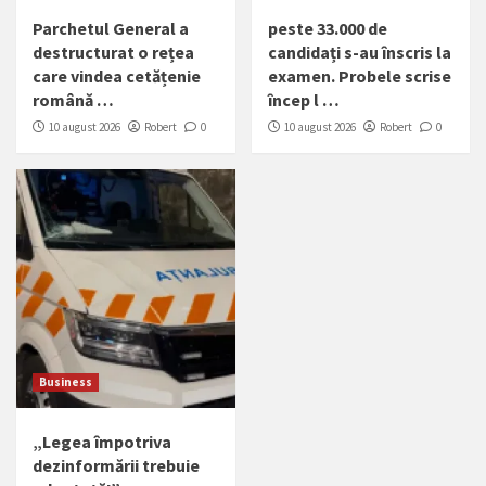
Parchetul General a
peste 33.000 de
destructurat o rețea
candidați s-au înscris la
care vindea cetățenie
examen. Probele scrise
română …
încep l …
10 august 2026
Robert
0
10 august 2026
Robert
0
Business
„Legea împotriva
dezinformării trebuie