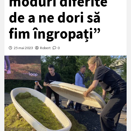
moduri diferite
de a ne dori să
fim îngropați”
25 mai 2023
Robert
0