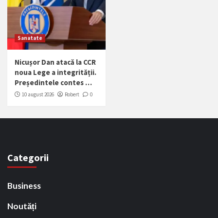
Sanatate
Nicușor Dan atacă la CCR
noua Lege a integrității.
Președintele contes …
10 august 2026
Robert
0
Categorii
Business
Noutăți