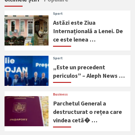
Sport
Astăzi este Ziua
Internațională a Lenei. De
ce este lenea …
Sport
„Este un precedent
periculos” – Aleph News …
Business
Parchetul General a
destructurat o rețea care
vindea cetă� …