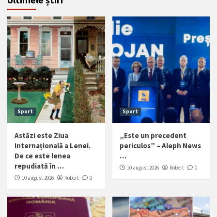
Sport
Sport
Astăzi este Ziua
„Este un precedent
Internațională a Lenei.
periculos” – Aleph News
De ce este lenea
…
repudiată în …
10 august 2026
Robert
0
10 august 2026
Robert
0