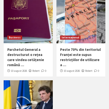
Business
Internațional
Parchetul General a
Peste 70% din teritoriul
destructurat o rețea
Franței este supus
care vindea cetățenie
restricțiilor de utilizare
română …
a …
10 august 2026
Robert
0
10 august 2026
Robert
0