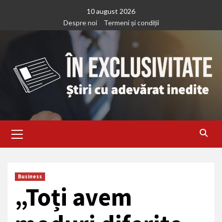
Treci
10 august 2026
la
Despre noi
Termeni și condiții
continut
Primary
Menu
Business
„Toți avem