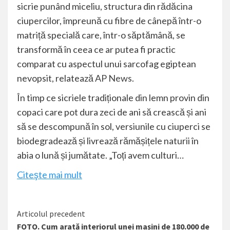
sicrie punând miceliu, structura din rădăcina
ciupercilor, împreună cu fibre de cânepă într-o
matriță specială care, într-o săptămână, se
transformă în ceea ce ar putea fi practic
comparat cu aspectul unui sarcofag egiptean
nevopsit, relatează
AP News
.
În timp ce sicriele tradiționale din lemn provin din
copaci care pot dura zeci de ani să crească și ani
să se descompună în sol, versiunile cu ciuperci se
biodegradează și livrează rămășițele naturii în
abia o lună și jumătate. „Toți avem culturi…
Citeşte mai mult
Citește
Articolul precedent
FOTO. Cum arată interiorul unei mașini de 180.000 de