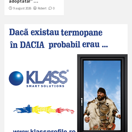
adoptată!” …
9 august 2026
Robert
0