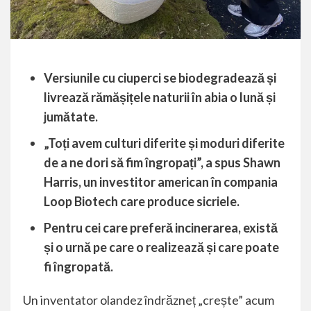
Versiunile cu ciuperci se biodegradează și
livrează rămășițele naturii în abia o lună și
jumătate.
„Toți avem culturi diferite și moduri diferite
de a ne dori să fim îngropați”, a spus Shawn
Harris, un investitor american în compania
Loop Biotech care produce sicriele.
Pentru cei care preferă incinerarea, există
și o urnă pe care o realizează și care poate
fi îngropată.
Un inventator olandez îndrăzneț „crește” acum