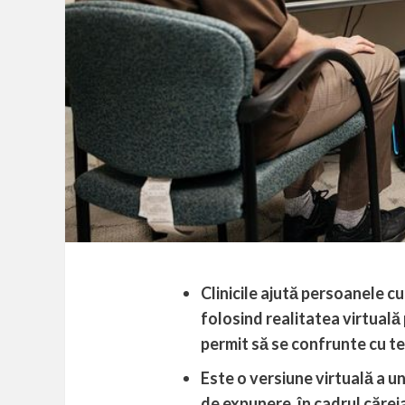
Clinicile ajută persoanele cu
folosind realitatea virtuală 
permit să se confrunte cu te
Este o versiune virtuală a u
de expunere, în cadrul cărei