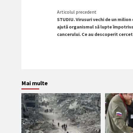
Citește
Articolul precedent
STUDIU. Virusuri vechi de un milion 
mai
ajută organismul să lupte împotriv
mult
cancerului. Ce au descoperit cercet
Mai multe