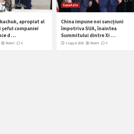
Sanatate
Tkachuk, apropiat al
China impune noi sancțiuni
și șeful companiei
împotriva SUA, înaintea
uce d …
Summitului dintre Xi …
Robert
0
5 august 2026
Robert
0