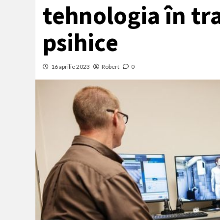
tehnologia în tr
psihice
16 aprilie 2023
Robert
0