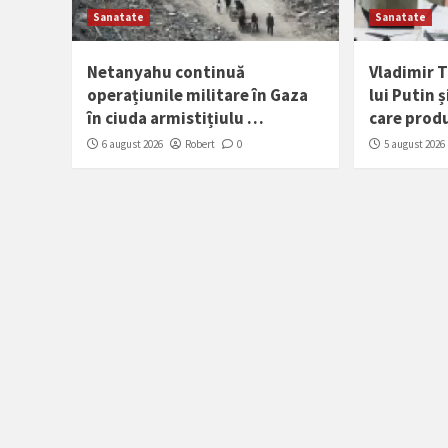
Sanatate
Sanatate
Netanyahu continuă
Vladimir 
operațiunile militare în Gaza
lui Putin 
în ciuda armistițiulu …
care prod
6 august 2026
Robert
0
5 august 2026