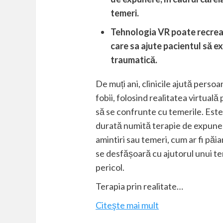
temeri.
Tehnologia VR poate recrea 
care sa ajute pacientul să 
traumatică.
De muți ani, clinicile ajută perso
fobii, folosind realitatea virtuală
să se confrunte cu temerile. Este 
durată numită terapie de expuner
amintiri sau temeri, cum ar fi păia
se desfășoară cu ajutorul unui t
pericol.
Terapia prin realitate…
Citeşte mai mult