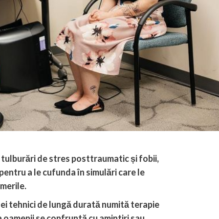
 tulburări de stres posttraumatic și fobii,
pentru a le cufunda în simulări care le
merile.
nei tehnici de lungă durată numită terapie
a oamenii se confruntă cu amintiri sau