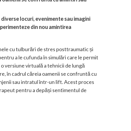
diverse locuri, evenimente sau imagini
experimenteze din nou amintirea
anele cu tulburări de stres posttraumatic și
 pentru a le cufunda în simulări care le permit
o versiune virtuală a tehnicii de lungă
e, în cadrul căreia oamenii se confruntă cu
njenii sau intratul într-un lift. Acest proces
erapeut pentru a depăși sentimentul de