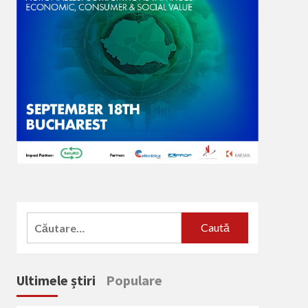
Caută
după:
Ultimele știri
Populare