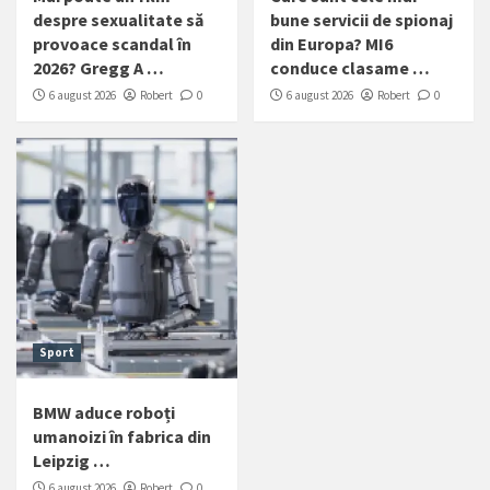
despre sexualitate să
bune servicii de spionaj
provoace scandal în
din Europa? MI6
2026? Gregg A …
conduce clasame …
6 august 2026
Robert
0
6 august 2026
Robert
0
Sport
BMW aduce roboți
umanoizi în fabrica din
Leipzig …
6 august 2026
Robert
0