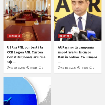
Sanatate
Business
USR și PNL contestă la
AUR își mută campania
CCR Legea ANI. Curtea
împotriva lui Nicușor
Constituțională ar urma
Dan în online. Ce urmăre
s� …
…
6 august 2026
Robert
0
6 august 2026
Robert
0