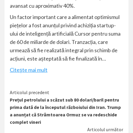
avansat cu aproximativ 40%.
Un factor important care a alimentat optimismul
piețelor a fost anunțul privind achiziția startup-
ului de inteligență artificială Cursor pentru suma
de 60 de miliarde de dolari. Tranzacția, care
urmează să fie realizată integral prin schimb de
acțiuni, este așteptată să fie finalizată în…
Citeşte mai mult
Citește
Articolul precedent
Prețul petrolului a scăzut sub 80 dolari/baril pentru
mai
prima dată de la începutul războiului din Iran. Trump
mult
a anunțat că Strâmtoarea Ormuz se va redeschide
complet vineri
Articolul următor