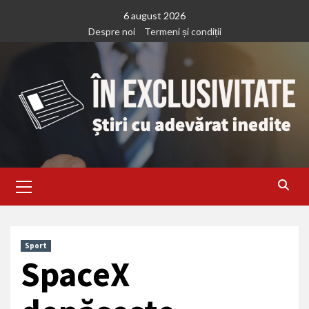
Treci
6 august 2026
la
Despre noi
Termeni și condiții
continut
Primary
Menu
Sport
SpaceX