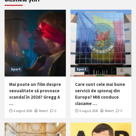
Sport
Sport
Mai poate un film despre
Care sunt cele mai bune
sexualitate să provoace
servicii de spionaj din
scandal în 2026? Gregg A
Europa? MI6 conduce
…
clasame …
6 august 2026
Robert
0
6 august 2026
Robert
0